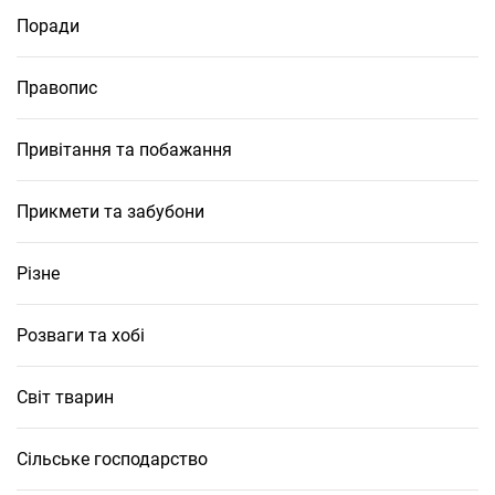
Поради
Правопис
Привітання та побажання
Прикмети та забубони
Різне
Розваги та хобі
Світ тварин
Сільське господарство