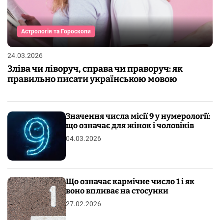
Астрологія та Гороскопи
24.03.2026
Зліва чи ліворуч, справа чи праворуч: як
правильно писати українською мовою
Значення числа місії 9 у нумерології:
що означає для жінок і чоловіків
04.03.2026
Що означає кармічне число 1 і як
воно впливає на стосунки
27.02.2026