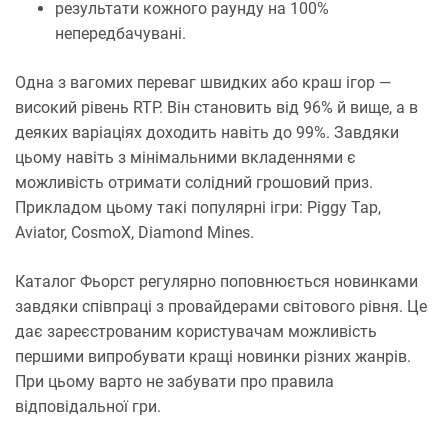
результати кожного раунду на 100%
непередбачувані.
Одна з вагомих переваг швидких або краш ігор —
високий рівень RTP. Він становить від 96% й вище, а в
деяких варіаціях доходить навіть до 99%. Завдяки
цьому навіть з мінімальними вкладеннями є
можливість отримати солідний грошовий приз.
Прикладом цьому такі популярні ігри: Piggy Tap,
Aviator, CosmoX, Diamond Mines.
Каталог Фьорст регулярно поповнюється новинками
завдяки співпраці з провайдерами світового рівня. Це
дає зареєстрованим користувачам можливість
першими випробувати кращі новинки різних жанрів.
При цьому варто не забувати про правила
відповідальної гри.