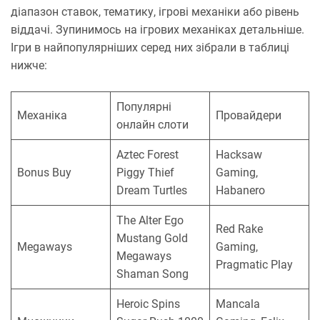
діапазон ставок, тематику, ігрові механіки або рівень
віддачі. Зупинимось на ігрових механіках детальніше.
Ігри в найпопулярніших серед них зібрали в таблиці
нижче:
Популярні
Механіка
Провайдери
онлайн слоти
Aztec Forest
Hacksaw
Bonus Buy
Piggy Thief
Gaming,
Dream Turtles
Habanero
The Alter Ego
Red Rake
Mustang Gold
Megaways
Gaming,
Megaways
Pragmatic Play
Shaman Song
Heroic Spins
Mancala