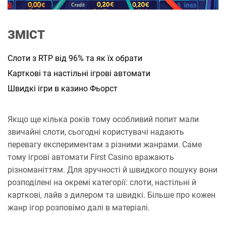
а
н
н
я
ЗМІСТ
Слоти з RTP від 96% та як їх обрати
Карткові та настільні ігрові автомати
Швидкі ігри в казино Фьорст
Якщо ще кілька років тому особливий попит мали
звичайні слоти, сьогодні користувачі надають
перевагу експериментам з різними жанрами. Саме
тому ігрові автомати First Casino вражають
різноманіттям. Для зручності й швидкого пошуку вони
розподілені на окремі категорії: слоти, настільні й
карткові, лайв з дилером та швидкі. Більше про кожен
жанр ігор розповімо далі в матеріалі.