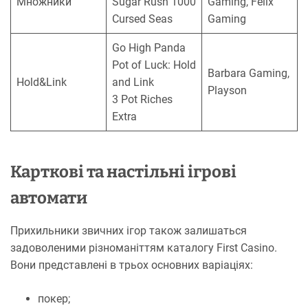
Множники
Sugar Rush 1000
Gaming, Felix
Cursed Seas
Gaming
Go High Panda
Pot of Luck: Hold
Barbara Gaming,
Hold&Link
and Link
Playson
3 Pot Riches
Extra
Карткові та настільні ігрові
автомати
Прихильники звичних ігор також залишаться
задоволеними різноманіттям каталогу First Casino.
Вони представлені в трьох основних варіаціях:
покер;