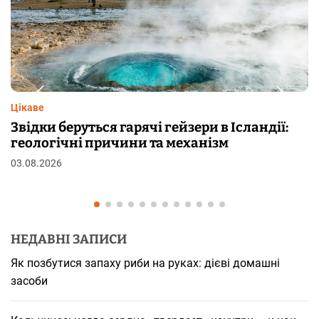
Цікаве
Ісландії:
Чому від переляку з’являються м
шкірі: фізіологія пілоерекції
29.07.2026
НЕДАВНІ ЗАПИСИ
Як позбутися запаху риби на руках: дієві домашні
засоби