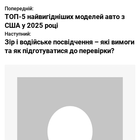
Попередній:
Н
ТОП-5 найвигідніших моделей авто з
а
США у 2025 році
Наступний:
в
Зір і водійське посвідчення – які вимоги
і
та як підготуватися до перевірки?
г
а
ц
і
я
з