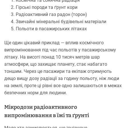
Космічна та сонячна радіація
Гірські породи та ґрунт кори
Радіоактивний газ радон (торон)
Звичайні мінеральні будівельні матеріали
Польоти в пасажирських літаках
Ще один цікавий приклад — вплив космічного
випромінювання під час польотів у пасажирському
літаку. На висоті понад 10 тисяч метрів шар
атмосфери, що захищає планету, стає набагато
тоншим. Через це пасажири та екіпаж отримують
дещо вищу дозу радіації за годину польоту, ніж люди
на землі, проте ці рівні все одно залишаються в межах
безпечних норм для людини.
Мікродози радіоактивного
випромінювання в їжі та ґрунті
Мало хто замислюється, що іонізуюче