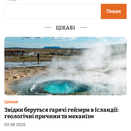
Пошук
ЦІКАВІ
Цікаве
Чому від переляку з’являються мурашки на
шкірі: фізіологія пілоерекції
29.07.2026