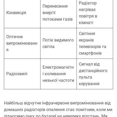
Радіатор
Перенесення
нагріває
Конвекція
енергії
повітря в
потоками газів
кімнаті
Світіння
Оптичне
Потік видимого
екранів
випромінюванн
світла
телевізорів та
я
смартфонів
Сигнал від
Електромагнітн
дистанційного
Радіохвилі
і коливання
пульта
низької частоти
керування
Найбільш відчутне інфрачервоне випромінювання від
домашніх радіаторів опалення стає помітним, коли ми
підносимо руку до батареї на невелику відстань. Ми