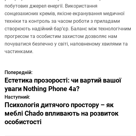
побутових джерел енергії. Використання
сонцезахисних кремів, якісне екранування медичної
техніки та контроль за часом роботи з приладами
створюють надійний бар’єр. Баланс між технологічним
прогресом та особистим захистом дозволяє нам
почуватися безпечно у світі, наповненому хвилями та
частинками.
Попередній:
Н
Естетика прозорості: чи вартий вашої
а
уваги Nothing Phone 4a?
Наступний:
в
Психологія дитячого простору – як
і
меблі Chado впливають на розвиток
особистості
г