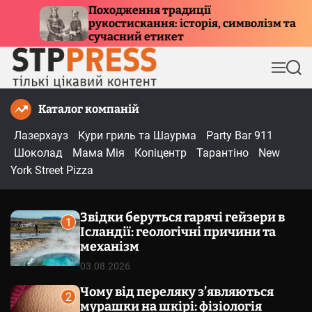
П
 традиції
Куди летять птахи 
ня: історія, символізм та
е
причини міграції
тикет
р
е
М
П
й
е
о
т
н
ш
Каталог компаній
и
ю
у
к
д
Лазерхауз
Кури гриль та Шаурма
Party Bar 911
о
Шоколад
Мама Мія
Копіцентр
Тарантіно
New
в
York Street Pizza
м
і
Звідки беруться гарячі гейзери в
с
1
Ісландії: геологічні причини та
т
механізм
у
03.08.2026
Чому від переляку з’являються
2
мурашки на шкірі: фізіологія