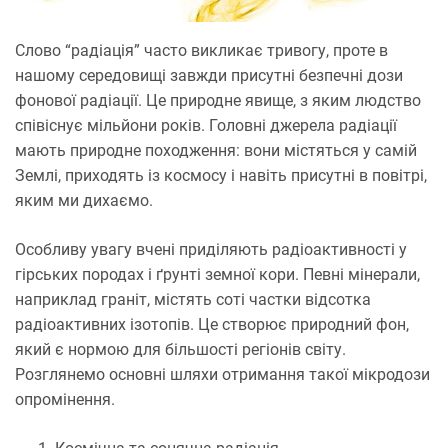
Слово “радіація” часто викликає тривогу, проте в
нашому середовищі завжди присутні безпечні дози
фонової радіації. Це природне явище, з яким людство
співіснує мільйони років. Головні джерела радіації
мають природне походження: вони містяться у самій
Землі, приходять із космосу і навіть присутні в повітрі,
яким ми дихаємо.
Особливу увагу вчені приділяють радіоактивності у
гірських породах і ґрунті земної кори. Певні мінерали,
наприклад граніт, містять соті частки відсотка
радіоактивних ізотопів. Це створює природний фон,
який є нормою для більшості регіонів світу.
Розглянемо основні шляхи отримання такої мікродози
опромінення.