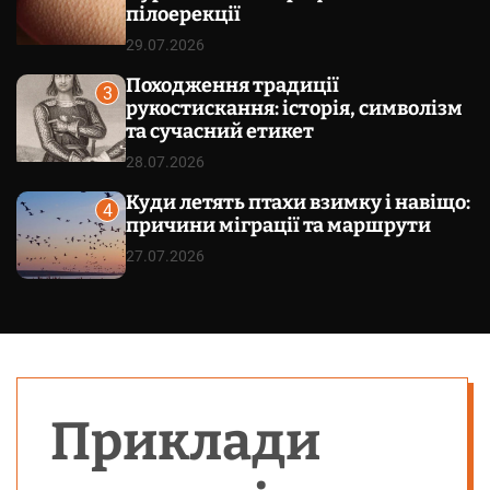
пілоерекції
29.07.2026
Походження традиції
3
рукостискання: історія, символізм
та сучасний етикет
28.07.2026
Куди летять птахи взимку і навіщо:
4
причини міграції та маршрути
27.07.2026
Приклади