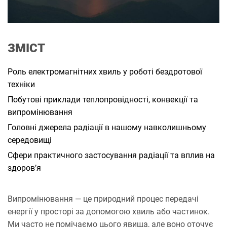
и
т
а
н
н
я
ЗМІСТ
Роль електромагнітних хвиль у роботі бездротової
техніки
Побутові приклади теплопровідності, конвекції та
випромінювання
Головні джерела радіації в нашому навколишньому
середовищі
Сфери практичного застосування радіації та вплив на
здоров’я
Випромінювання — це природний процес передачі
енергії у просторі за допомогою хвиль або частинок.
Ми часто не помічаємо цього явища, але воно оточує