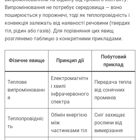
Випромінювання не потребує середовища — воно
поширюється у порожнечі, тоді як теплопровідність і
конвекція залежать від наявності речовини (твердих
тіл, рідин або газів). Для порівняння цих явищ
розглянемо таблицю з конкретними прикладами.
Побутовий
Фізичне явище
Принцип дії
приклад
Електромагнітн
Теплове
Передача тепла
і хвилі
випромінюванн
від сонячних
інфрачервоного
я
променів
спектра
Обмін енергією
Сніг захищає
Теплопровідніс
між
рослини від
ть
частинками тіл
вимерзання