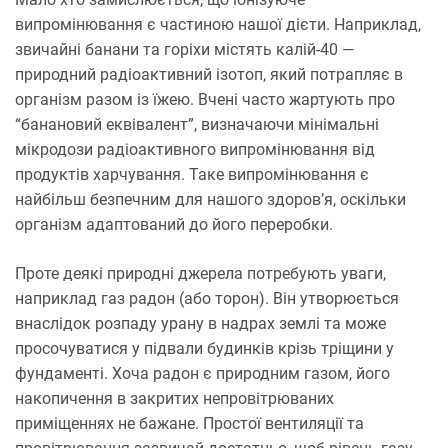
випромінювання є частиною нашої дієти. Наприклад,
звичайні банани та горіхи містять калій-40 —
природний радіоактивний ізотоп, який потрапляє в
організм разом із їжею. Вчені часто жартують про
“банановий еквівалент”, визначаючи мінімальні
мікродози радіоактивного випромінювання від
продуктів харчування. Таке випромінювання є
найбільш безпечним для нашого здоров’я, оскільки
організм адаптований до його переробки.
Проте деякі природні джерела потребують уваги,
наприклад газ радон (або торон). Він утворюється
внаслідок розпаду урану в надрах землі та може
просочуватися у підвали будинків крізь тріщини у
фундаменті. Хоча радон є природним газом, його
накопичення в закритих непровітрюваних
приміщеннях не бажане. Простої вентиляції та