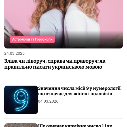
Астрологія та Гороскопи
24.03.2026
Зліва чи ліворуч, справа чи праворуч: як
правильно писати українською мовою
Значення числа місії 9 у нумерології:
що означає для жінок і чоловіків
04.03.2026
Що означає кармічне число 1 і як