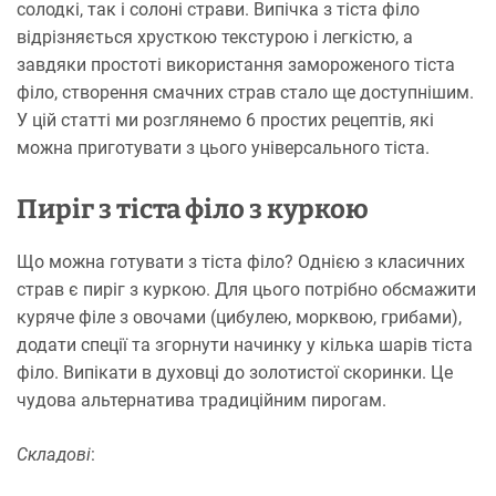
солодкі, так і солоні страви. Випічка з тіста філо
відрізняється хрусткою текстурою і легкістю, а
завдяки простоті використання замороженого тіста
філо, створення смачних страв стало ще доступнішим.
У цій статті ми розглянемо 6 простих рецептів, які
можна приготувати з цього універсального тіста.
Пиріг з тіста філо з куркою
Що можна готувати з тіста філо? Однією з класичних
страв є пиріг з куркою. Для цього потрібно обсмажити
куряче філе з овочами (цибулею, морквою, грибами),
додати спеції та згорнути начинку у кілька шарів тіста
філо. Випікати в духовці до золотистої скоринки. Це
чудова альтернатива традиційним пирогам.
Складові
: