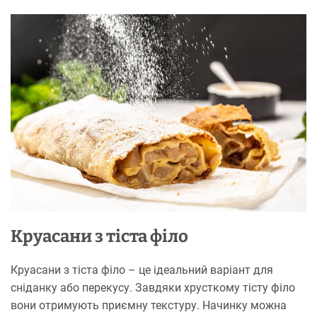
Круасани з тіста філо
Круасани з тіста філо – це ідеальний варіант для
сніданку або перекусу. Завдяки хрусткому тісту філо
вони отримують приємну текстуру. Начинку можна