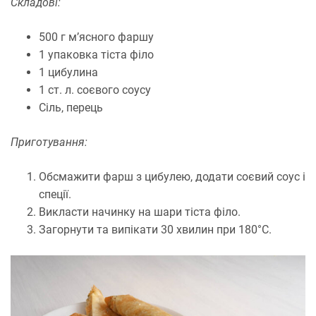
Складові:
500 г м’ясного фаршу
1 упаковка тіста філо
1 цибулина
1 ст. л. соєвого соусу
Сіль, перець
Приготування:
Обсмажити фарш з цибулею, додати соєвий соус і
спеції.
Викласти начинку на шари тіста філо.
Загорнути та випікати 30 хвилин при 180°C.