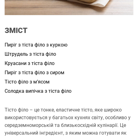
и
т
а
н
н
я
ЗМІСТ
Пиріг з тіста філо з куркою
Штрудель з тіста філо
Круасани з тіста філо
Пиріг з тіста філо з сиром
Тісто філо з м’ясом
Солодка випічка з тіста філо
Тісто філо – це тонке, еластичне тісто, яке широко
використовується у багатьох кухнях світу, особливо у
середземноморській та близькосхідній кулінарії. Це
універсальний інгредієнт, з яким можна готувати як