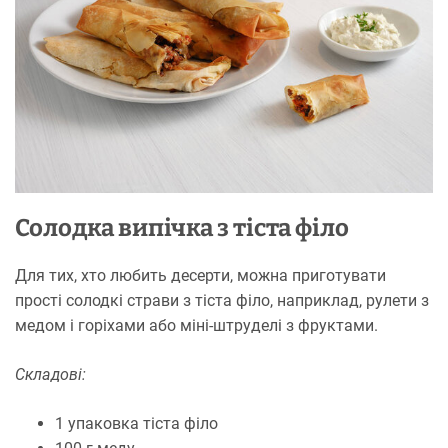
Солодка випічка з тіста філо
Для тих, хто любить десерти, можна приготувати
прості солодкі страви з тіста філо, наприклад, рулети з
медом і горіхами або міні-штруделі з фруктами.
Складові:
1 упаковка тіста філо