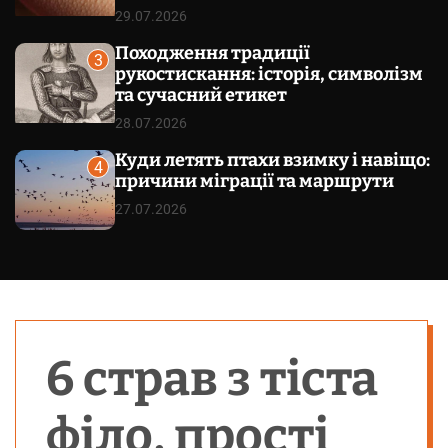
29.07.2026
Походження традиції
3
рукостискання: історія, символізм
та сучасний етикет
28.07.2026
Куди летять птахи взимку і навіщо:
4
причини міграції та маршрути
27.07.2026
6 страв з тіста
філо, прості