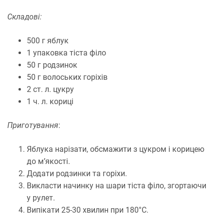
Складові:
500 г яблук
1 упаковка тіста філо
50 г родзинок
50 г волоських горіхів
2 ст. л. цукру
1 ч. л. кориці
Приготування
:
Яблука нарізати, обсмажити з цукром і корицею
до м’якості.
Додати родзинки та горіхи.
Викласти начинку на шари тіста філо, згортаючи
у рулет.
Випікати 25-30 хвилин при 180°C.