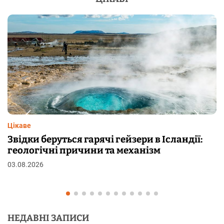
Цікаве
Чому від переляку з’являються мурашки на
шкірі: фізіологія пілоерекції
29.07.2026
НЕДАВНІ ЗАПИСИ