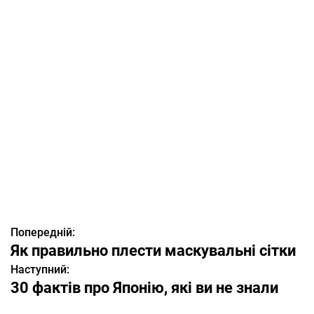
Попередній:
Н
Як правильно плести маскувальні сітки
а
Наступний:
30 фактів про Японію, які ви не знали
в