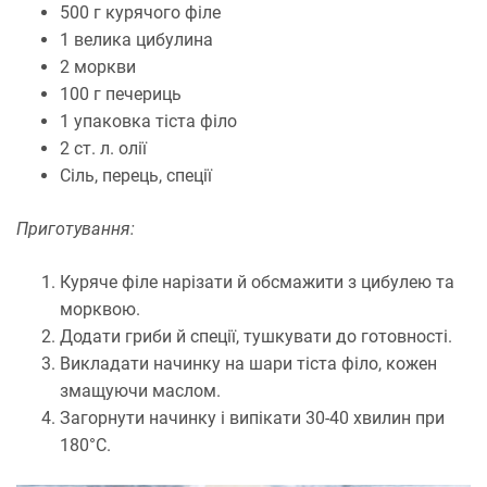
500 г курячого філе
1 велика цибулина
2 моркви
100 г печериць
1 упаковка тіста філо
2 ст. л. олії
Сіль, перець, спеції
Приготування:
Куряче філе нарізати й обсмажити з цибулею та
морквою.
Додати гриби й спеції, тушкувати до готовності.
Викладати начинку на шари тіста філо, кожен
змащуючи маслом.
Загорнути начинку і випікати 30-40 хвилин при
180°C.