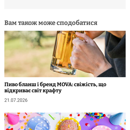
с
і
Вам також може сподобатися
в
Пиво бланш і бренд MOVA: свіжість, що
відкриває світ крафту
21.07.2026