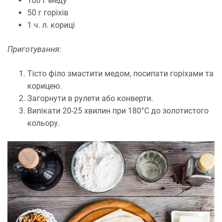
100 г меду
50 г горіхів
1 ч. л. кориці
Приготування:
Тісто філо змастити медом, посипати горіхами та
корицею.
Загорнути в рулети або конверти.
Випікати 20-25 хвилин при 180°C до золотистого
кольору.