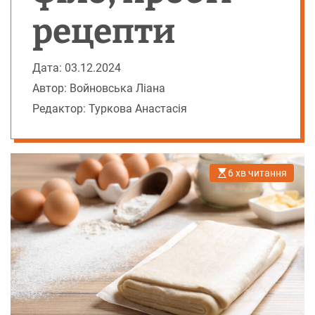
рецепти
Дата: 03.12.2024
Автор: Войновська Ліана
Редактор: Туркова Анастасія
6 хв читання
О
р
і
є
н
т
о
в
н
и
й
ч
а
с
ч