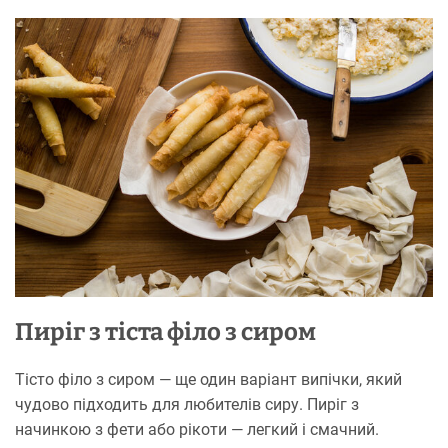
Пиріг з тіста філо з сиром
Тісто філо з сиром — ще один варіант випічки, який
чудово підходить для любителів сиру. Пиріг з
начинкою з фети або рікоти — легкий і смачний.