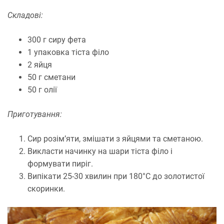
Складові:
300 г сиру фета
1 упаковка тіста філо
2 яйця
50 г сметани
50 г олії
Приготування:
Сир розім’яти, змішати з яйцями та сметаною.
Викласти начинку на шари тіста філо і
формувати пиріг.
Випікати 25-30 хвилин при 180°C до золотистої
скоринки.