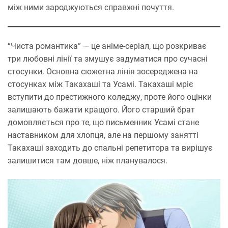
між ними зароджуються справжні почуття.
“Чиста романтика” — це аніме-серіал, що розкриває
три любовні лінії та змушує задуматися про сучасні
стосунки. Основна сюжетна лінія зосереджена на
стосунках між Такахаші та Усамі. Такахаші мріє
вступити до престижного коледжу, проте його оцінки
залишають бажати кращого. Його старший брат
домовляється про те, що письменник Усамі стане
наставником для хлопця, але на першому занятті
Такахаші заходить до спальні репетитора та вирішує
залишитися там довше, ніж планувалося.