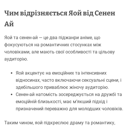
Чим відрізняється Яой від Сенен
Ай
Яой та сенен-ай — це два піджанри аніме, що
фокусуються на романтичних стосунках між
чоловіками, але мають свої особливості та цільову
аудиторію.
Яой акцентує на емоційних та інтенсивних
відносинах, часто включаючи сексуальні сцени, і
здебільшого приваблює жіночу аудиторію.
Сенен-ай натомість зосереджується на дружбі та
емоційній близькості, має м’якший підхід і
призначений переважно для молодших чоловіків.
Таким чином, яой підкреслює драму та романтику,