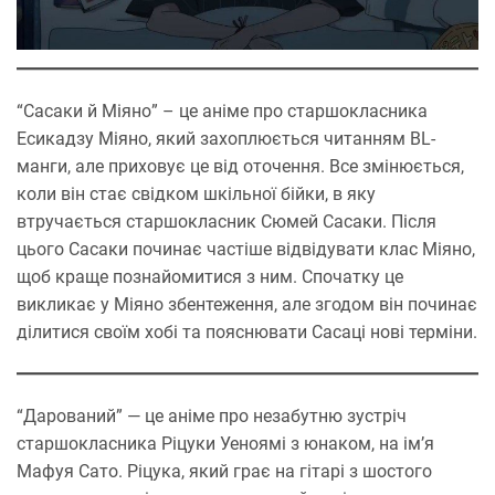
“Сасаки й Міяно” – це аніме про старшокласника
Есикадзу Міяно, який захоплюється читанням BL-
манги, але приховує це від оточення. Все змінюється,
коли він стає свідком шкільної бійки, в яку
втручається старшокласник Сюмей Сасаки. Після
цього Сасаки починає частіше відвідувати клас Міяно,
щоб краще познайомитися з ним. Спочатку це
викликає у Міяно збентеження, але згодом він починає
ділитися своїм хобі та пояснювати Сасаці нові терміни.
“Дарований” — це аніме про незабутню зустріч
старшокласника Ріцуки Уеноямі з юнаком, на ім’я
Мафуя Сато. Ріцука, який грає на гітарі з шостого