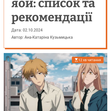
яой: список та
рекомендації
Дата: 02.10.2024
Автор: Ана-Катаріна Кузьмицька
12 хв читання
О
р
і
є
н
т
о
в
н
и
й
ч
а
с
ч