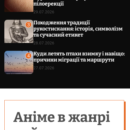
пілоерекції
29.07.2026
Походження традиції
3
рукостискання: історія, символізм
та сучасний етикет
28.07.2026
Куди летять птахи взимку і навіщо:
4
причини міграції та маршрути
27.07.2026
Аніме в жанрі