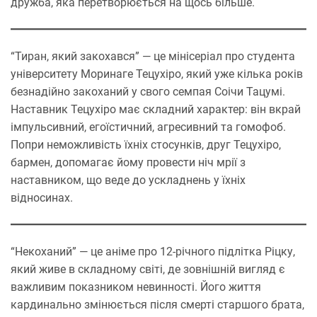
дружба, яка перетворюється на щось більше.
“Тиран, який закохався” — це мінісеріал про студента
університету Моринаге Тецухіро, який уже кілька років
безнадійно закоханий у свого семпая Соічи Тацумі.
Наставник Тецухіро має складний характер: він вкрай
імпульсивний, егоїстичний, агресивний та гомофоб.
Попри неможливість їхніх стосунків, друг Тецухіро,
бармен, допомагає йому провести ніч мрії з
наставником, що веде до ускладнень у їхніх
відносинах.
“Некоханий” — це аніме про 12-річного підлітка Ріцку,
який живе в складному світі, де зовнішній вигляд є
важливим показником невинності. Його життя
кардинально змінюється після смерті старшого брата,