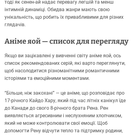
тоді як сенен-ай надає перевагу легшій та менш
інтимній динаміці. Обидва жанри мають свою
унікальність, що робить їх привабливими для різних
глядачів.
Аніме яой — список для перегляду
Якщо ви зацікавлені у вивченні світу аніме яой, ось
список рекомендованих серій, які варто переглянути,
щоб насолодитися різноманітними романтичними
історіями та емоційними моментами.
“Більше, ніж закохані” — це аніме, що розповідає про
17-річного Кайдо Хару, який під час літніх канікул їде
до Канади до свого 8-річного брата Рена. Рен
виявляється агресивним і неслухняним хлопчиком,
який не може контролювати свої емоції. Щоб
допомогти Рену відчути тепло та підтримку родини,