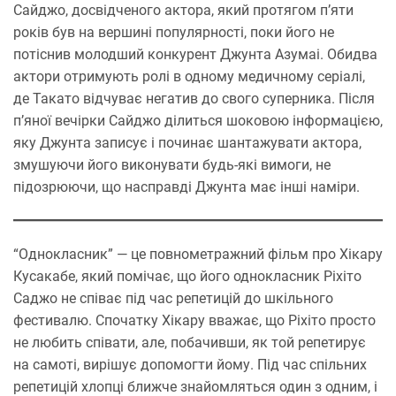
Сайджо, досвідченого актора, який протягом п’яти
років був на вершині популярності, поки його не
потіснив молодший конкурент Джунта Азумаі. Обидва
актори отримують ролі в одному медичному серіалі,
де Такато відчуває негатив до свого суперника. Після
п’яної вечірки Сайджо ділиться шоковою інформацією,
яку Джунта записує і починає шантажувати актора,
змушуючи його виконувати будь-які вимоги, не
підозрюючи, що насправді Джунта має інші наміри.
“Однокласник” — це повнометражний фільм про Хікару
Кусакабе, який помічає, що його однокласник Ріхіто
Саджо не співає під час репетицій до шкільного
фестивалю. Спочатку Хікару вважає, що Ріхіто просто
не любить співати, але, побачивши, як той репетирує
на самоті, вирішує допомогти йому. Під час спільних
репетицій хлопці ближче знайомляться один з одним, і