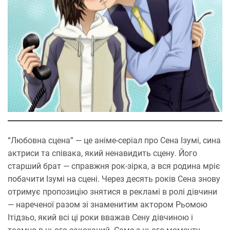
“Любовна сцена” — це аніме-серіал про Сена Ізумі, сина
актриси та співака, який ненавидить сцену. Його
старший брат — справжня рок-зірка, а вся родина мріє
побачити Ізумі на сцені. Через десять років Сена знову
отримує пропозицію знятися в рекламі в ролі дівчини
— нареченої разом зі знаменитим актором Рьомою
Ітідзьо, який всі ці роки вважав Сену дівчиною і