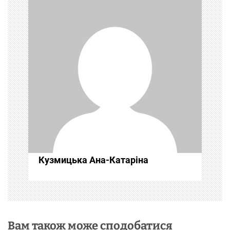
ц
і
я
з
а
п
и
Кузмицька Ана-Катаріна
с
і
в
Вам також може сподобатися