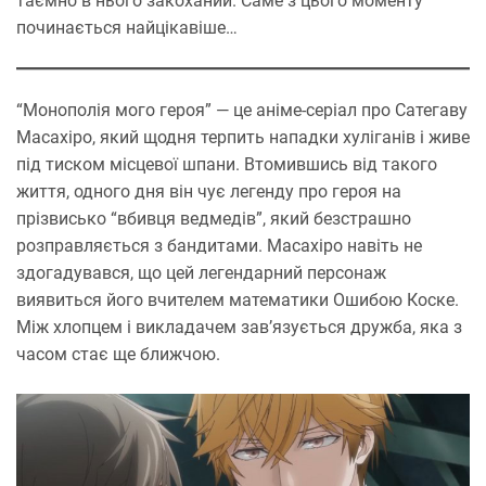
таємно в нього закоханий. Саме з цього моменту
починається найцікавіше…
“Монополія мого героя” — це аніме-серіал про Сатегаву
Масахіро, який щодня терпить нападки хуліганів і живе
під тиском місцевої шпани. Втомившись від такого
життя, одного дня він чує легенду про героя на
прізвисько “вбивця ведмедів”, який безстрашно
розправляється з бандитами. Масахіро навіть не
здогадувався, що цей легендарний персонаж
виявиться його вчителем математики Ошибою Коске.
Між хлопцем і викладачем зав’язується дружба, яка з
часом стає ще ближчою.