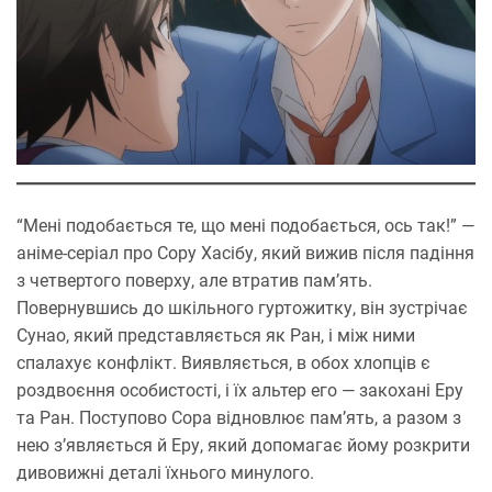
“Мені подобається те, що мені подобається, ось так!” —
аніме-серіал про Сору Хасібу, який вижив після падіння
з четвертого поверху, але втратив пам’ять.
Повернувшись до шкільного гуртожитку, він зустрічає
Сунао, який представляється як Ран, і між ними
спалахує конфлікт. Виявляється, в обох хлопців є
роздвоєння особистості, і їх альтер его — закохані Еру
та Ран. Поступово Сора відновлює пам’ять, а разом з
нею з’являється й Еру, який допомагає йому розкрити
дивовижні деталі їхнього минулого.