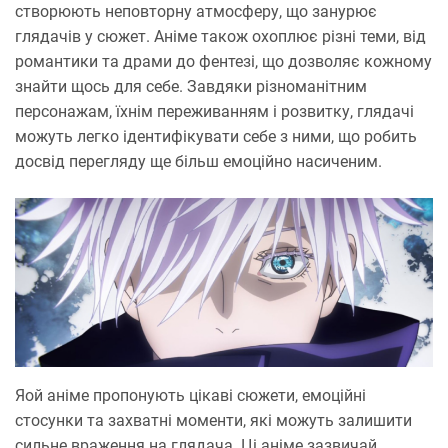
створюють неповторну атмосферу, що занурює
глядачів у сюжет. Аніме також охоплює різні теми, від
романтики та драми до фентезі, що дозволяє кожному
знайти щось для себе. Завдяки різноманітним
персонажам, їхнім переживанням і розвитку, глядачі
можуть легко ідентифікувати себе з ними, що робить
досвід перегляду ще більш емоційно насиченим.
Яой аніме пропонують цікаві сюжети, емоційні
стосунки та захватні моменти, які можуть залишити
сильне враження на глядача. Ці аніме зазвичай