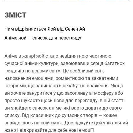
и
т
а
ЗМІСТ
н
н
я
Чим відрізняється Яой від Сенен Ай
Аніме яой — список для перегляду
Аніме в жанрі яой стало невіднятною частиною
сучасної аніме-культури, завоювавши серця багатьох
глядачів по всьому світу. Це особливий світ,
наповнений емоціями, романтикою та захватними
історіями, що залишають незабутнє враження. Якщо
ви хочете зануритися у цю захопливу атмосферу або
просто шукаєте щось нове для перегляду, в цій статті
ви знайдете список аніме, які варто додати до свого
списку. Від класичних до сучасних творів — кожен
знайде щось на свій смак. Досліджуйте цей унікальний
жанр і відкривайте для себе нові емоції!