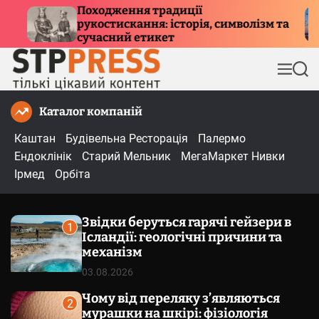
П
адиції
Куди летять птахи взим
історія, символізм та
е
причини міграції та 
ет
р
е
М
П
й
е
о
т
н
ш
Каталог компаній
и
ю
у
к
д
Каштан
Будівельна Ресторація
Палермо
о
Ендоклінік
Старий Мельник
МегаМаркет Нивки
в
Ірмед
Орбіта
м
і
Звідки беруться гарячі гейзери в
с
1
Ісландії: геологічні причини та
т
механізм
у
03.08.2026
Чому від переляку з’являються
2
мурашки на шкірі: фізіологія