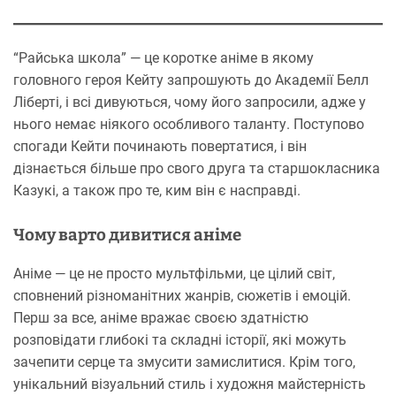
“Райська школа” — це коротке аніме в якому
головного героя Кейту запрошують до Академії Белл
Ліберті, і всі дивуються, чому його запросили, адже у
нього немає ніякого особливого таланту. Поступово
спогади Кейти починають повертатися, і він
дізнається більше про свого друга та старшокласника
Казукі, а також про те, ким він є насправді.
Чому варто дивитися аніме
Аніме — це не просто мультфільми, це цілий світ,
сповнений різноманітних жанрів, сюжетів і емоцій.
Перш за все, аніме вражає своєю здатністю
розповідати глибокі та складні історії, які можуть
зачепити серце та змусити замислитися. Крім того,
унікальний візуальний стиль і художня майстерність