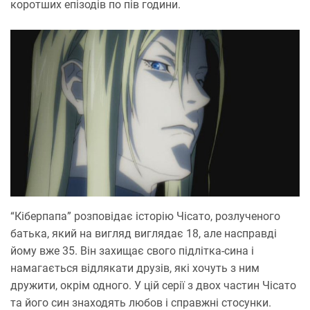
коротших епізодів по пів години.
“Кіберпапа” розповідає історію Чісато, розлученого
батька, який на вигляд виглядає 18, але насправді
йому вже 35. Він захищає свого підлітка-сина і
намагається відлякати друзів, які хочуть з ним
дружити, окрім одного. У цій серії з двох частин Чісато
та його син знаходять любов і справжні стосунки.