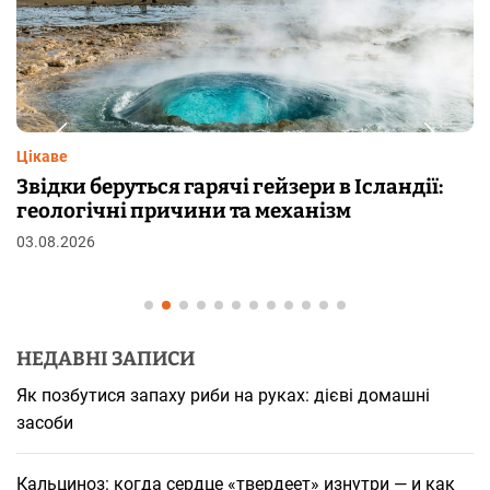
Цікаве
Чому від переляку з’являються мурашки на
шкірі: фізіологія пілоерекції
29.07.2026
НЕДАВНІ ЗАПИСИ
Як позбутися запаху риби на руках: дієві домашні
засоби
Кальциноз: когда сердце «твердеет» изнутри — и как