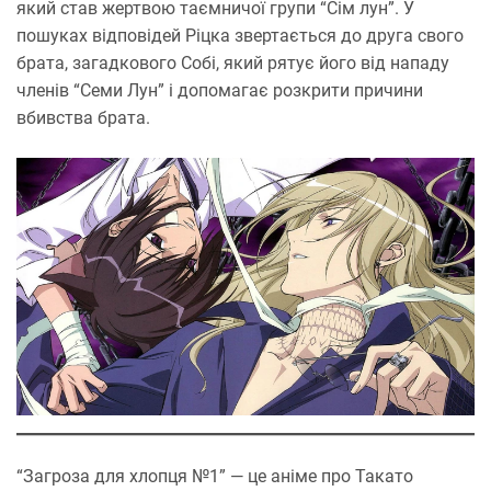
який став жертвою таємничої групи “Сім лун”. У
пошуках відповідей Ріцка звертається до друга свого
брата, загадкового Собі, який рятує його від нападу
членів “Семи Лун” і допомагає розкрити причини
вбивства брата.
“Загроза для хлопця №1” — це аніме про Такато