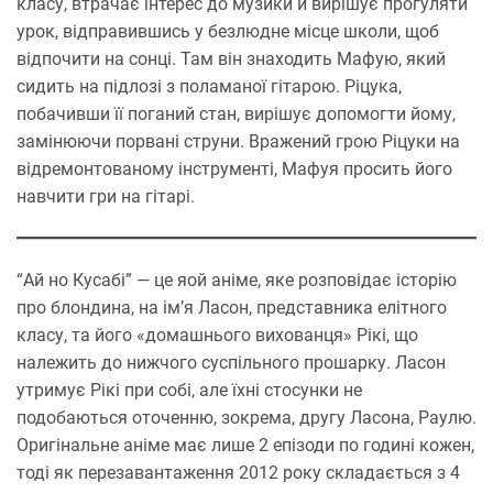
класу, втрачає інтерес до музики й вирішує прогуляти
урок, відправившись у безлюдне місце школи, щоб
відпочити на сонці. Там він знаходить Мафую, який
сидить на підлозі з поламаної гітарою. Ріцука,
побачивши її поганий стан, вирішує допомогти йому,
замінюючи порвані струни. Вражений грою Ріцуки на
відремонтованому інструменті, Мафуя просить його
навчити гри на гітарі.
“Ай но Кусабі” — це яой аніме, яке розповідає історію
про блондина, на ім’я Ласон, представника елітного
класу, та його «домашнього вихованця» Рікі, що
належить до нижчого суспільного прошарку. Ласон
утримує Рікі при собі, але їхні стосунки не
подобаються оточенню, зокрема, другу Ласона, Раулю.
Оригінальне аніме має лише 2 епізоди по годині кожен,
тоді як перезавантаження 2012 року складається з 4