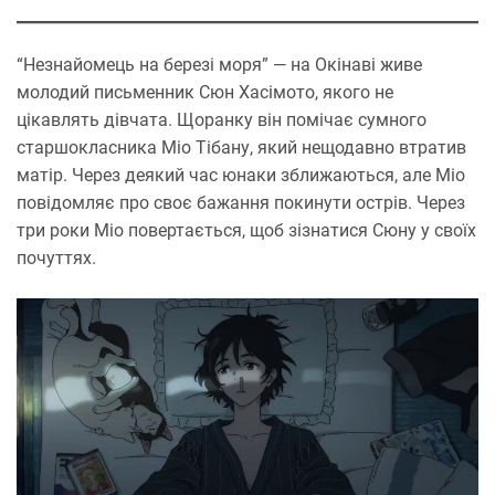
“Незнайомець на березі моря” — на Окінаві живе
молодий письменник Сюн Хасімото, якого не
цікавлять дівчата. Щоранку він помічає сумного
старшокласника Міо Тібану, який нещодавно втратив
матір. Через деякий час юнаки зближаються, але Міо
повідомляє про своє бажання покинути острів. Через
три роки Міо повертається, щоб зізнатися Сюну у своїх
почуттях.