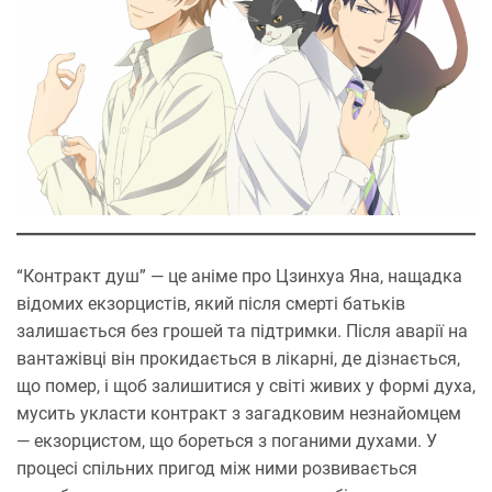
“Контракт душ” — це аніме про Цзинхуа Яна, нащадка
відомих екзорцистів, який після смерті батьків
залишається без грошей та підтримки. Після аварії на
вантажівці він прокидається в лікарні, де дізнається,
що помер, і щоб залишитися у світі живих у формі духа,
мусить укласти контракт з загадковим незнайомцем
— екзорцистом, що бореться з поганими духами. У
процесі спільних пригод між ними розвивається