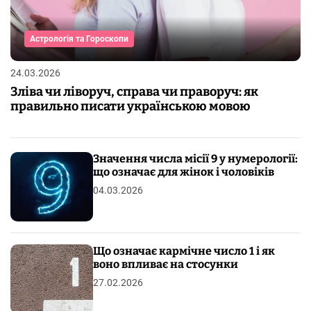
Астрологія та Гороскопи
24.03.2026
Зліва чи ліворуч, справа чи праворуч: як
правильно писати українською мовою
Значення числа місії 9 у нумерології:
що означає для жінок і чоловіків
04.03.2026
Що означає кармічне число 1 і як
воно впливає на стосунки
27.02.2026