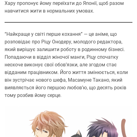
Хару пропонує йому переїхати до Японії, щоб разом
навчитися жити в нормальних умовах.
“Найкраще у світі перше кохання” — це аніме, що
розповідає про Ріцу Онодеру, молодого редактора,
який вирішує залишити роботу в родинному бізнесі.
Попадаючи в відділ жіночої манги, Ріцу спочатку
неохоче виконує свої обов’язки, але згодом стає
відданим працівником. Його життя змінюється, коли
він зустрічає нового шефа, Масамуне Такано, який
виявляється його першою любов’ю, що десять років
тому розбив йому серце.