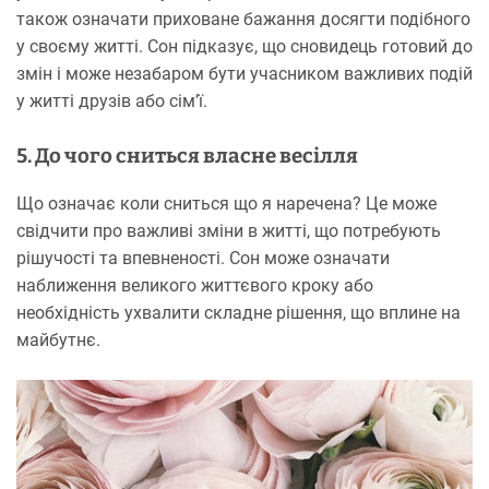
також означати приховане бажання досягти подібного
у своєму житті. Сон підказує, що сновидець готовий до
змін і може незабаром бути учасником важливих подій
у житті друзів або сім’ї.
5. До чого сниться власне весілля
Що означає коли сниться що я наречена? Це може
свідчити про важливі зміни в житті, що потребують
рішучості та впевненості. Сон може означати
наближення великого життєвого кроку або
необхідність ухвалити складне рішення, що вплине на
майбутнє.