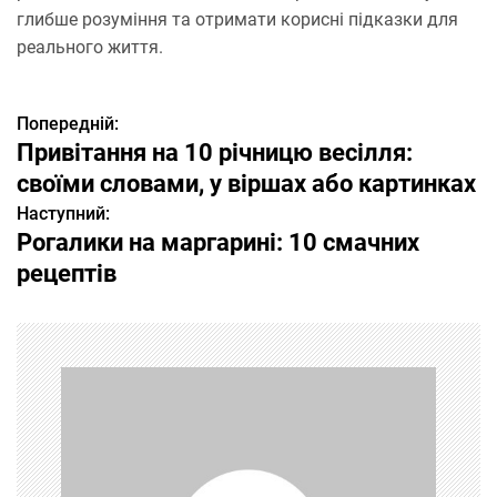
глибше розуміння та отримати корисні підказки для
реального життя.
Попередній:
Н
Привітання на 10 річницю весілля:
а
своїми словами, у віршах або картинках
Наступний:
в
Рогалики на маргарині: 10 смачних
і
рецептів
г
а
ц
і