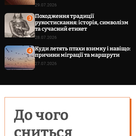
29.07.2026
Походження традиції
3
рукостискання: історія, символізм
та сучасний етикет
28.07.2026
Куди летять птахи взимку і навіщо:
4
причини міграції та маршрути
27.07.2026
До чого
сниться