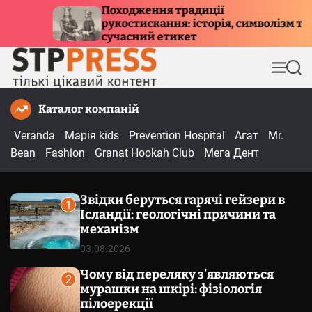
П
ня традиції
Куди летять пта
ання: історія, символізм та
е
причини міграц
 етикет
р
е
М
П
й
е
о
т
н
ш
Каталог компаній
и
ю
у
к
д
Veranda
Марія kids
Prevention Hospital
Агат
Mr.
о
Bean
Fashion
Granat Hookah Club
Мега Дент
в
м
Звідки беруться гарячі гейзери в
і
1
Ісландії: геологічні причини та
с
механізм
т
03.08.2026
у
Чому від переляку з’являються
2
мурашки на шкірі: фізіологія
пілоерекції