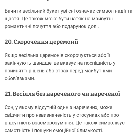
Бачити весільний букет уві сні означає символ надії та
щастя. Це також може бути натяк на майбутні
романтичні почуття або подарунок долі.
20. Скорочення церемонії
Якщо весільна церемонія скорочується або її
закінчують швидше, це вказує на поспішність у
прийнятті рішень або страх перед майбутніми
обов’язками.
21. Весілля без нареченого чи нареченої
Сон, у якому відсутній один з наречених, може
свідчити про невизначеність у стосунках або про
відсутність взаєморозуміння. Це також символізує
самотність і пошуки емоційної близькості.