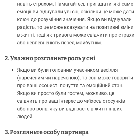
навіть страхом. Намагайтесь пригадати, які саме
емоції ви відчували уві сні, оскільки це може дати
ключ до розуміння значення. Якщо ви відчували
радість, то це може вказувати на позитивні зміни
в житті, тоді як тривога може свідчити про страхи
або невпевненість перед майбутнім.
2. Уважно розгляньте роль у сні
Якщо ви були головним учасником весілля
(нареченим чи нареченою), то сон може говорити
про ваші особисті почуття та емоційний стан.
Якщо ви просто були гостем, можливо, це
свідчить про ваш інтерес до чиїхось стосунків
або про роль, яку ви відіграєте в житті інших
людей.
3. Розгляньте особу партнера