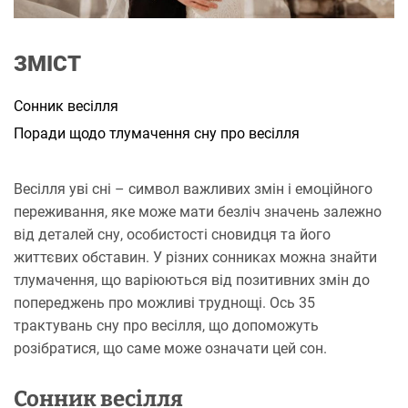
а
н
н
я
ЗМІСТ
Сонник весілля
Поради щодо тлумачення сну про весілля
Весілля уві сні – символ важливих змін і емоційного
переживання, яке може мати безліч значень залежно
від деталей сну, особистості сновидця та його
життєвих обставин. У різних сонниках можна знайти
тлумачення, що варіюються від позитивних змін до
попереджень про можливі труднощі. Ось 35
трактувань сну про весілля, що допоможуть
розібратися, що саме може означати цей сон.
Сонник весілля