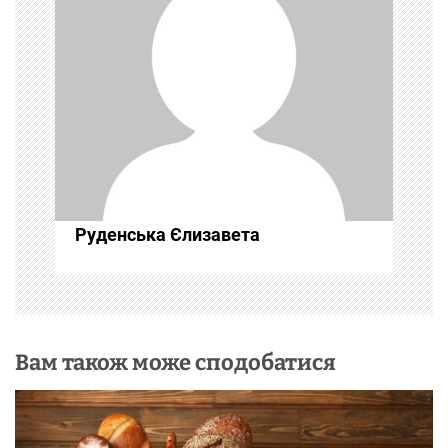
я
з
а
п
и
с
Руденська Єлизавета
і
в
Вам також може сподобатися