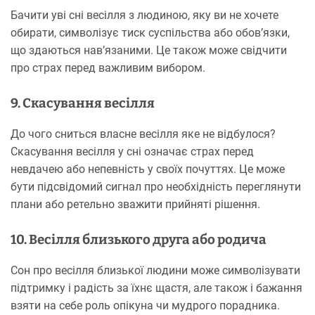
Бачити уві сні весілля з людиною, яку ви не хочете
обирати, символізує тиск суспільства або обов’язки,
що здаються нав’язаними. Це також може свідчити
про страх перед важливим вибором.
9. Скасування весілля
До чого сниться власне весілля яке не відбулося?
Скасування весілля у сні означає страх перед
невдачею або непевність у своїх почуттях. Це може
бути підсвідомий сигнал про необхідність переглянути
плани або ретельно зважити прийняті рішення.
10. Весілля близького друга або родича
Сон про весілля близької людини може символізувати
підтримку і радість за їхнє щастя, але також і бажання
взяти на себе роль опікуна чи мудрого порадника.