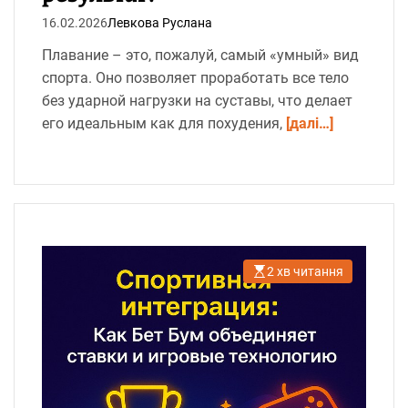
16.02.2026
Левкова Руслана
Плавание – это, пожалуй, самый «умный» вид
спорта. Оно позволяет проработать все тело
без ударной нагрузки на суставы, что делает
его идеальным как для похудения,
[далі…]
2 хв читання
О
р
і
є
н
т
о
в
н
и
й