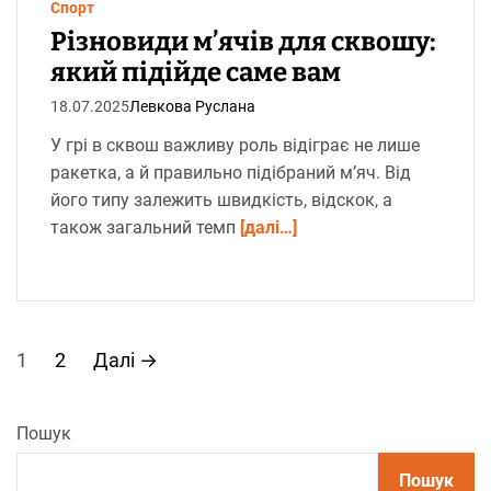
с
Спорт
ч
и
Різновиди м’ячів для сквошу:
т
а
який підійде саме вам
н
н
18.07.2025
Левкова Руслана
я
У грі в сквош важливу роль відіграє не лише
ракетка, а й правильно підібраний м’яч. Від
його типу залежить швидкість, відскок, а
також загальний темп
[далі…]
П
1
2
Далі
→
а
Пошук
г
Пошук