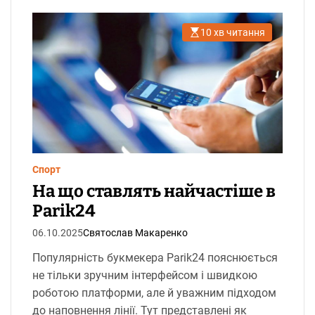
10 хв читання
О
р
і
є
н
т
о
в
н
и
й
ч
а
с
Спорт
ч
и
На що ставлять найчастіше в
т
а
Parik24
н
н
06.10.2025
Святослав Макаренко
я
Популярність букмекера Parik24 пояснюється
не тільки зручним інтерфейсом і швидкою
роботою платформи, але й уважним підходом
до наповнення лінії. Тут представлені як