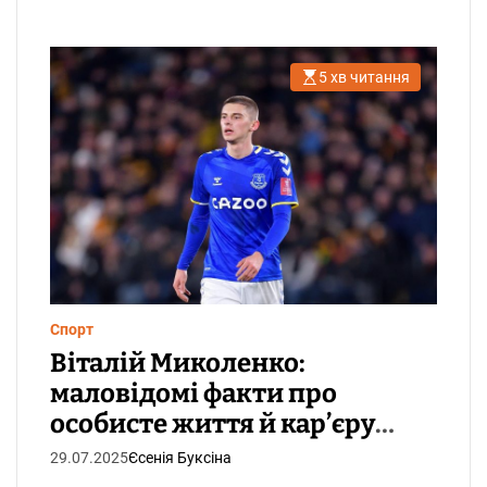
5 хв читання
О
р
і
є
н
т
о
в
н
и
й
ч
а
с
ч
и
т
Спорт
а
Віталій Миколенко:
н
н
маловідомі факти про
я
особисте життя й кар’єру
футболіста
29.07.2025
Єсенія Буксіна