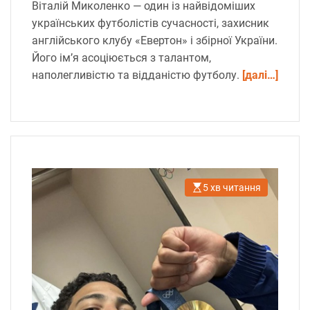
Віталій Миколенко — один із найвідоміших
українських футболістів сучасності, захисник
англійського клубу «Евертон» і збірної України.
Його ім’я асоціюється з талантом,
наполегливістю та відданістю футболу.
[далі…]
5 хв читання
О
р
і
є
н
т
о
в
н
и
й
ч
а