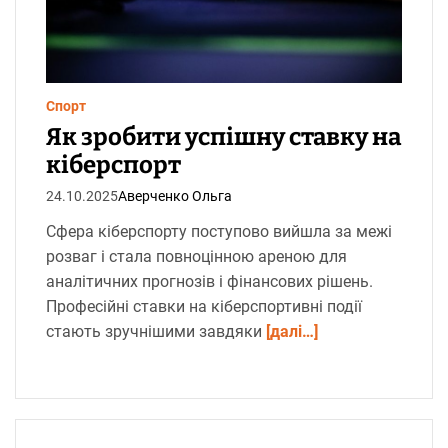
и
й
ч
а
с
ч
и
т
Спорт
а
Як зробити успішну ставку на
н
н
кіберспорт
я
24.10.2025
Аверченко Ольга
Сфера кіберспорту поступово вийшла за межі
розваг і стала повноцінною ареною для
аналітичних прогнозів і фінансових рішень.
Професійні ставки на кіберспортивні події
стають зручнішими завдяки
[далі…]