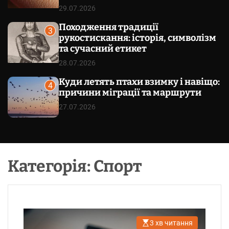
29.07.2026
Походження традиції
3
рукостискання: історія, символізм
та сучасний етикет
28.07.2026
Куди летять птахи взимку і навіщо:
4
причини міграції та маршрути
27.07.2026
Категорія:
Спорт
3 хв читання
О