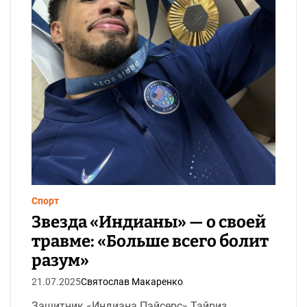
с
ч
и
т
а
н
н
я
Спорт
Звезда «Индианы» — о своей
травме: «Больше всего болит
разум»
21.07.2025
Святослав Макаренко
Защитник «Индиана Пэйсерс» Тайриз