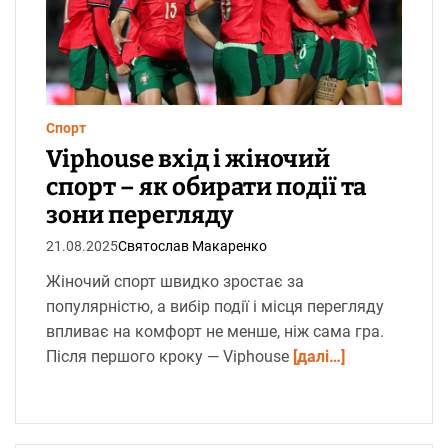
т
о
в
н
и
й
ч
а
с
Спорт
ч
и
Viphouse вхід і жіночий
т
а
спорт – як обирати події та
н
н
зони перегляду
я
21.08.2025
Святослав Макаренко
Жіночий спорт швидко зростає за
популярністю, а вибір події і місця перегляду
впливає на комфорт не менше, ніж сама гра.
Після першого кроку — Viphouse
[далі…]