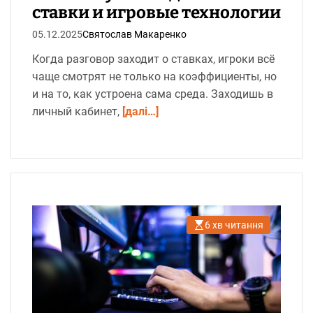
ставки и игровые технологии
05.12.2025
Святослав Макаренко
Когда разговор заходит о ставках, игроки всё
чаще смотрят не только на коэффициенты, но
и на то, как устроена сама среда. Заходишь в
личный кабинет,
[далі…]
6 хв читання
О
р
і
є
н
т
о
в
н