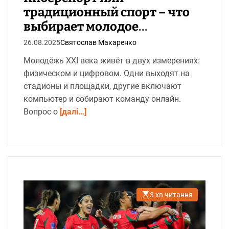
н
традиционный спорт – что
я
выбирает молодое
поколение?
26.08.2025
Святослав Макаренко
Молодёжь XXI века живёт в двух измерениях:
физическом и цифровом. Одни выходят на
стадионы и площадки, другие включают
компьютер и собирают команду онлайн.
Вопрос о
[далі…]
3 хв читання
О
р
і
є
н