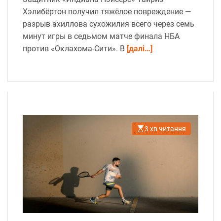
Хэлибёртон получил тяжёлое повреждение —
разрыв ахиллова сухожилия всего через семь
минут игры в седьмом матче финала НБА
против «Оклахома-Сити». В
[далі…]
3 хв читання
О
р
і
є
н
т
о
в
н
и
й
ч
а