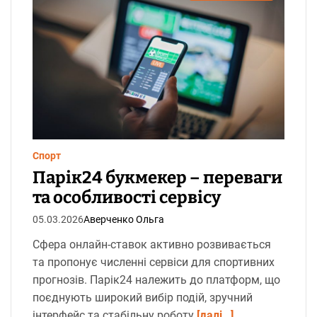
р
і
є
н
т
о
в
н
и
й
ч
а
с
ч
и
т
Спорт
а
Парік24 букмекер – переваги
н
н
та особливості сервісу
я
05.03.2026
Аверченко Ольга
Сфера онлайн-ставок активно розвивається
та пропонує численні сервіси для спортивних
прогнозів. Парік24 належить до платформ, що
поєднують широкий вибір подій, зручний
інтерфейс та стабільну роботу
[далі…]