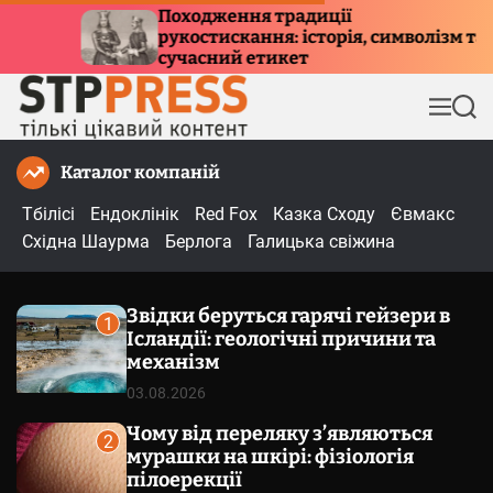
П
я традиції
Куди летять птахи
ння: історія, символізм та
е
причини міграці
етикет
р
е
М
П
й
е
о
т
н
ш
Каталог компаній
и
ю
у
к
д
Тбілісі
Ендоклінік
Red Fox
Казка Сходу
Євмакс
о
Східна Шаурма
Берлога
Галицька свіжина
в
м
Звідки беруться гарячі гейзери в
і
1
Ісландії: геологічні причини та
с
механізм
т
03.08.2026
у
Чому від переляку з’являються
2
мурашки на шкірі: фізіологія
пілоерекції