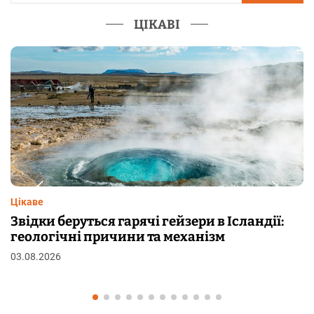
ЦІКАВІ
Цікаве
Чому від переляку з’являються мурашки на
шкірі: фізіологія пілоерекції
29.07.2026