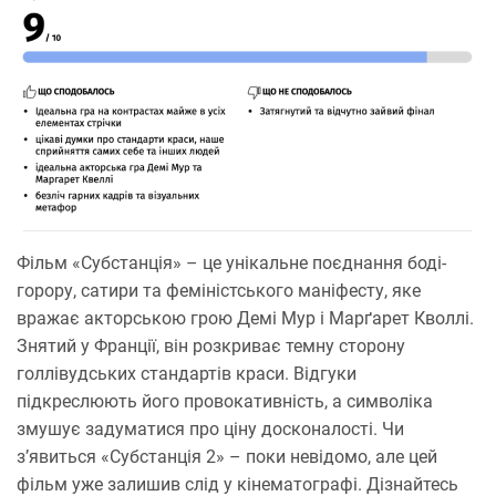
Фільм «Субстанція» – це унікальне поєднання боді-
горору, сатири та феміністського маніфесту, яке
вражає акторською грою Демі Мур і Марґарет Кволлі.
Знятий у Франції, він розкриває темну сторону
голлівудських стандартів краси. Відгуки
підкреслюють його провокативність, а символіка
змушує задуматися про ціну досконалості. Чи
з’явиться «Субстанція 2» – поки невідомо, але цей
фільм уже залишив слід у кінематографі. Дізнайтесь