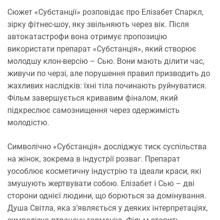
Сюжет «Субстанції» розповідає про Елізабет Спаркл,
зірку фітнес-шоу, яку звільняють через вік. Після
автокатастрофи вона отримує пропозицію
використати препарат «Субстанція», який створює
молодшу клон-версію – Сью. Вони мають ділити час,
живучи по черзі, але порушення правил призводить до
жахливих наслідків: їхні тіла починають руйнуватися.
Фільм завершується кривавим фіналом, який
підкреслює самознищення через одержимість
молодістю.
Символічно «Субстанція» досліджує тиск суспільства
на жінок, зокрема в індустрії розваг. Препарат
уособлює косметичну індустрію та ідеали краси, які
змушують жертвувати собою. Елізабет і Сью – дві
сторони однієї людини, що борються за домінування.
Душа Світла, яка з’являється у деяких інтерпретаціях,