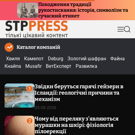
П
 традиції
Куди летять птахи 
ня: історія, символізм та
е
причини міграції 
тикет
р
е
М
П
й
е
о
т
н
ш
Каталог компаній
и
ю
у
к
д
Хвиля
Камелот
Deburg
Золотий шафран
Файна
о
Кнайпа
Musafir
ВетЕксперт
Развилка
в
м
Звідки беруться гарячі гейзери в
і
1
Ісландії: геологічні причини та
с
механізм
т
03.08.2026
у
Чому від переляку з’являються
2
мурашки на шкірі: фізіологія
пілоерекції