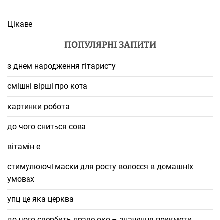
Цікаве
ПОПУЛЯРНІ ЗАПИТИ
з днем народження гітаристу
смішні вірші про кота
картинки робота
до чого сниться сова
вітамін е
стимулюючі маски для росту волосся в домашніх
умовах
упц це яка церква
до чого свербить праве око – значення прикмети