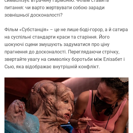
символізує втрачену гармонію. Фільм ставить
питання: чи варто жертвувати собою заради
зовнішньої досконалості?
Фільм «Субстанція» – це не лише боді-горор, а й сатира
на суспільні стандарти краси та старіння. Його
шокуючі сцени змушують задуматися про ціну
прагнення до досконалості. Переглядаючи стрічку,
звертайте увагу на символіку боротьби між Елізабет і
Сью, яка відображає внутрішній конфлікт.