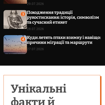
29.07.2026
Походження традиції
3
рукостискання: історія, символізм
та сучасний етикет
28.07.2026
Куди летять птахи взимку і навіщо:
4
причини міграції та маршрути
27.07.2026
Унікальні
факти й