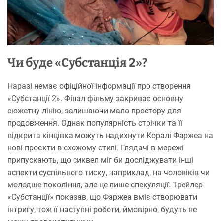
Чи буде «Субстанція 2»?
Наразі немає офіційної інформації про створення
«Субстанції 2». Фінал фільму закриває основну
сюжетну лінію, залишаючи мало простору для
продовження. Однак популярність стрічки та її
відкрита кінцівка можуть надихнути Коралі Фаржеа на
нові проєкти в схожому стилі. Глядачі в мережі
припускають, що сиквел міг би досліджувати інші
аспекти суспільного тиску, наприклад, на чоловіків чи
молодше покоління, але це лише спекуляції. Трейлер
«Субстанції» показав, що Фаржеа вміє створювати
інтригу, тож її наступні роботи, ймовірно, будуть не