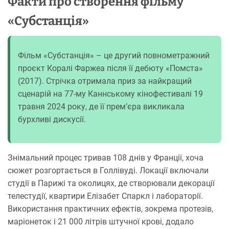
Факти про створення фільму
«Субстанція»
Фільм «Субстанція» – це другий повнометражний
проєкт Коралі Фаржеа після її дебюту «Помста»
(2017). Стрічка отримала приз за найкращий
сценарій на 77-му Каннському кінофестивалі 19
травня 2024 року, де її прем’єра викликала
бурхливі дискусії.
Знімальний процес тривав 108 днів у Франції, хоча
сюжет розгортається в Голлівуді. Локації включали
студії в Парижі та околицях, де створювали декорації
телестудії, квартири Елізабет Спаркл і лабораторії.
Використання практичних ефектів, зокрема протезів,
маріонеток і 21 000 літрів штучної крові, додало