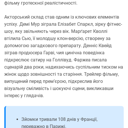
фільму гротескної реалістичності.
Акторський склад став одним із ключових елементів
успіху. Демі Мур зіграла Елізабет Спаркл, зірку фітнес-
шоу, яку звільняють через вік. Марґарет Кволлі
втілила Сью, її молодшу клон-версію, створену за
допомогою загадкового препарату. Денніс Квейд
зіграв продюсера Гарві, чия цинічна поведінка
підкреслює сатиру на Голлівуд. Фаржеа писала
сценарій два роки, надихаючись суспільним тиском на
жінок щодо зовнішності та старіння. Трейлер фільму,
випущений перед прем’єрою, підкреслив його
візуальну сміливість і шокуючі сцени, викликавши
інтерес у глядачів.
Зйомки тривали 108 днів у Франції,
переважно в Парижі.