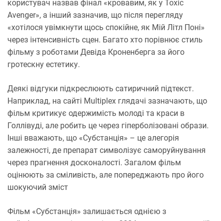
користувач назвав фінал «кровавим, як у Toxic
Avenger», а інший зазначив, що після перегляду
«хотілося увімкнути щось спокійне, як Мій Літл Поні»
через інтенсивність сцен. Багато хто порівнює стиль
фільму з роботами Девіда Кроненберга за його
гротескну естетику.
Деякі відгуки підкреслюють сатиричний підтекст.
Наприклад, на сайті Multiplex глядачі зазначають, що
фільм критикує одержимість молоді та краси в
Голлівуді, але робить це через гіперболізовані образи.
Інші вважають, що «Субстанція» – це алегорія
залежності, де препарат символізує саморуйнування
через прагнення досконалості. Загалом фільм
оцінюють за сміливість, але попереджають про його
шокуючий зміст
Фільм «Субстанція» залишається однією з