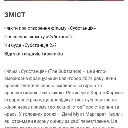
а
н
н
ЗМІСТ
я
Факти про створення фільму «Субстанція»
Пояснення сюжету «Субстанції»
Чи буде «Субстанція 2»?
Відгуки глядачів і критиків
Фільм «Субстанція» (The Substance) – це англо-
американо-французький боді-горор 2024 року, який
вразив глядачів своєю сміливою сатирою та
провокативною тематикою. Режисерка Коралі Фаржеа
створила стрічку, що досліджує тиск суспільства на
жінок через призму гротескної історії про старіння та
красу. У головних ролях – Демі Мур і Марґарет Кволлі,
які отримали високу оцінку за свої перевтілення. Ця