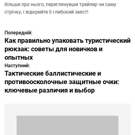
більше про нього, переглянувши трейлер чи саму
стрічку, і відкрийте її глибокий зміст!
Попередній:
Н
Как правильно упаковать туристический
а
рюкзак: советы для новичков и
опытных
в
Наступний:
і
Тактические баллистические и
противоосколочные защитные очки:
г
ключевые различия и выбор
а
ц
і