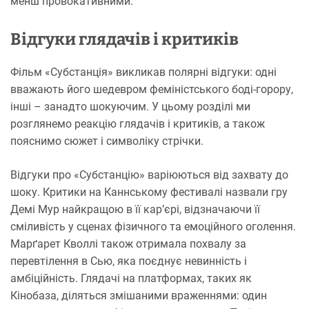
менш провокативними.
Відгуки глядачів і критиків
Фільм «Субстанція» викликав полярні відгуки: одні
вважають його шедевром феміністського боді-горору,
інші – занадто шокуючим. У цьому розділі ми
розглянемо реакцію глядачів і критиків, а також
пояснимо сюжет і символіку стрічки.
Відгуки про «Субстанцію» варіюються від захвату до
шоку. Критики на Каннському фестивалі назвали гру
Демі Мур найкращою в її кар’єрі, відзначаючи її
сміливість у сценах фізичного та емоційного оголення.
Марґарет Кволлі також отримала похвалу за
перевтілення в Сью, яка поєднує невинність і
амбіційність. Глядачі на платформах, таких як
Кінобаза, діляться змішаними враженнями: один