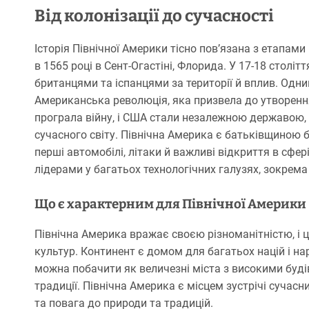
Від колонізації до сучасності
Історія Північної Америки тісно пов’язана з етапам
в 1565 році в Сент-Огастіні, Флорида. У 17-18 столі
британцями та іспанцями за території й вплив. Одни
Американська революція, яка призвела до утворенн
програла війну, і США стали незалежною державою,
сучасного світу. Північна Америка є батьківщиною б
перші автомобілі, літаки й важливі відкриття в сф
лідерами у багатьох технологічних галузях, зокрема
Що є характерним для Північної Америки
Північна Америка вражає своєю різноманітністю, і ц
культур. Континент є домом для багатьох націй і н
можна побачити як величезні міста з високими будів
традиції. Північна Америка є місцем зустрічі сучасни
та повага до природи та традицій.