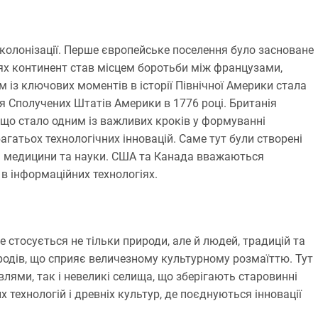
и колонізації. Перше європейське поселення було засноване
ттях континент став місцем боротьби між французами,
м із ключових моментів в історії Північної Америки стала
я Сполучених Штатів Америки в 1776 році. Британія
 що стало одним із важливих кроків у формуванні
агатьох технологічних інновацій. Саме тут були створені
ері медицини та науки. США та Канада вважаються
 в інформаційних технологіях.
е стосується не тільки природи, але й людей, традицій та
ародів, що сприяє величезному культурному розмаїттю. Тут
лями, так і невеликі селища, що зберігають старовинні
х технологій і древніх культур, де поєднуються інновації