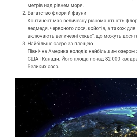
метрів над рівнем моря.
Багатство флори й фауни
Континент має величезну різноманітність флор
ведмедя, червоного лося, койотів, а також для 
включають величезні секвої, що можуть досяга
Найбільше озеро за площею
Північна Америка володіє найбільшим озером 
США і Канади. Його площа понад 82 000 квадра
Великих озер.