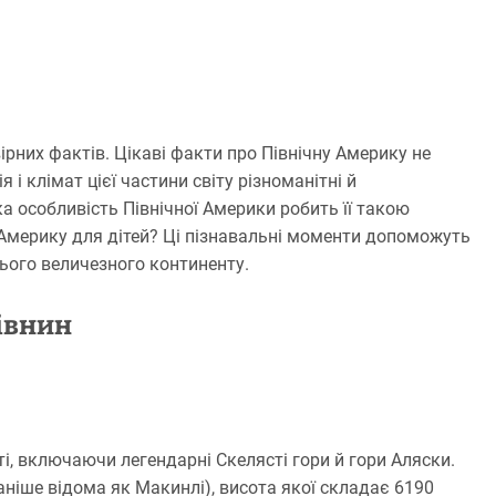
рних фактів. Цікаві факти про Північну Америку не
 і клімат цієї частини світу різноманітні й
а особливість Північної Америки робить її такою
 Америку для дітей? Ці пізнавальні моменти допоможуть
цього величезного континенту.
рівнин
ті, включаючи легендарні Скелясті гори й гори Аляски.
аніше відома як Макинлі), висота якої складає 6190