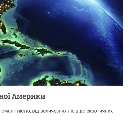
чної Америки
оманітністю, від величезних лісів до екзотичних