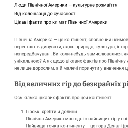
Люди Північної Америки — культурне розмаїття
Від колонізації до сучасності
Цікаві факти про клімат Північної Америки
Північна Америка — це континент, сповнений неймові
перестають дивувати, адже природа, культура, історія
непередбачувані. Ви коли-небудь замислювалися, як
унікальною? А як щодо цікавих фактів про Північну
не лише дорослим, а й малечі поринути у вивчення 
Від величних гір до безкрайніх 
Ось кілька цікавих фактів про цей континент:
Гірські хребти й долини
Північна Америка має одні з найвищих гір у сві
Найвища точка континенту – це гора Деналі (р