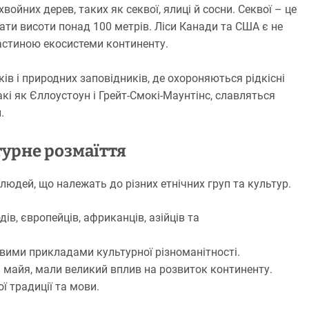
ойних дерев, таких як секвої, ялиці й сосни. Секвої – це
гати висоти понад 100 метрів. Ліси Канади та США є не
астиною екосистеми континенту.
ів і природних заповідників, де охороняються рідкісні
кі як Єллоустоун і Грейт-Смокі-Маунтінс, славляться
.
урне розмаїття
людей, що належать до різних етнічних груп та культур.
ів, європейців, африканців, азійців та
авими прикладами культурної різноманітності.
 та майя, мали великий вплив на розвиток континенту.
ї традиції та мови.