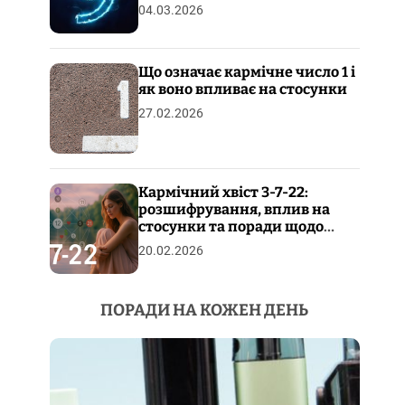
04.03.2026
Що означає кармічне число 1 і
як воно впливає на стосунки
27.02.2026
Кармічний хвіст 3-7-22:
розшифрування, вплив на
стосунки та поради щодо
пропрацювання
20.02.2026
ПОРАДИ НА КОЖЕН ДЕНЬ