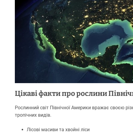
Цікаві факти про рослини Півні
Рослинний світ Північної Америки вражає своєю різн
тропічних видів.
Лісові масиви та хвойні ліси