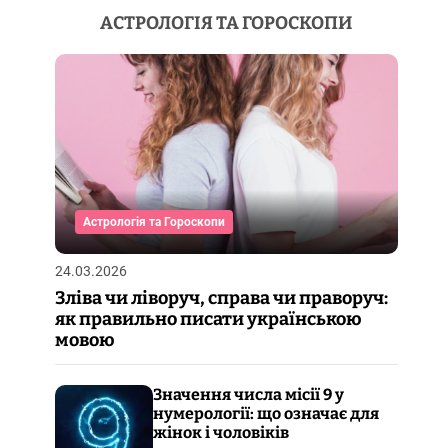
АСТРОЛОГІЯ ТА ГОРОСКОПИ
Астрологія та Гороскопи
24.03.2026
Зліва чи ліворуч, справа чи праворуч:
як правильно писати українською
мовою
Значення числа місії 9 у
нумерології: що означає для
жінок і чоловіків