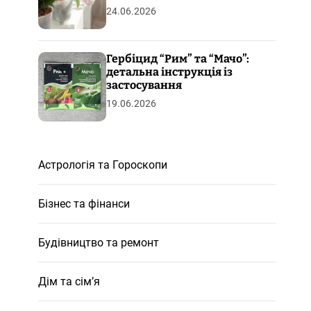
24.06.2026
Гербіцид “Рим” та “Мачо”:
детальна інструкція із
застосування
19.06.2026
Астрологія та Гороскопи
Бізнес та фінанси
Будівництво та ремонт
Дім та сім’я