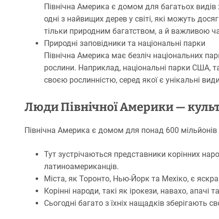
Північна Америка є домом для багатьох видів хв
одні з найвищих дерев у світі, які можуть дося
тільки природним багатством, а й важливою ч
Природні заповідники та національні парки
Північна Америка має безліч національних парк
рослини. Наприклад, національні парки США, та
своєю рослинністю, серед якої є унікальні види
Люди Північної Америки — культ
Північна Америка є домом для понад 600 мільйонів 
Тут зустрічаються представники корінних народ
латиноамериканців.
Міста, як Торонто, Нью-Йорк та Мехіко, є яскр
Корінні народи, такі як ірокези, навахо, апачі
Сьогодні багато з їхніх нащадків зберігають сво