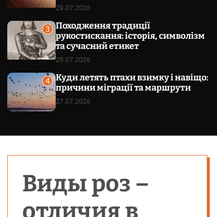
29.07.2026
Походження традиції
3
рукостискання: історія, символізм
та сучасний етикет
28.07.2026
Куди летять птахи взимку і навіщо:
4
причини міграції та маршрути
27.07.2026
Виды роз –
отличия в