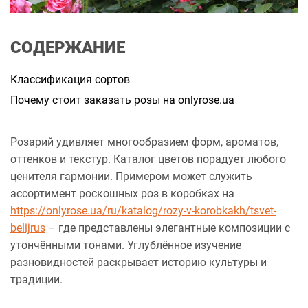
а
н
н
я
СОДЕРЖАНИЕ
Классификация сортов
Почему стоит заказать розы на onlyrose.ua
Розарий удивляет многообразием форм, ароматов,
оттенков и текстур. Каталог цветов порадует любого
ценителя гармонии. Примером может служить
ассортимент роскошных роз в коробках на
https://onlyrose.ua/ru/katalog/rozy-v-korobkakh/tsvet-
belijrus
– где представлены элегантные композиции с
утончёнными тонами. Углублённое изучение
разновидностей раскрывает историю культуры и
традиции.