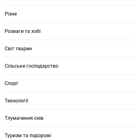
Різне
Розваги та хобі
Світ тварин
Сільське господарство
Спорт
Технології
Тлумачення снів
Туризм та подорожі