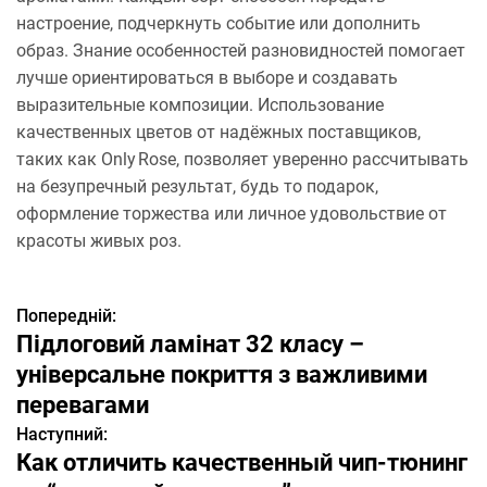
настроение, подчеркнуть событие или дополнить
образ. Знание особенностей разновидностей помогает
лучше ориентироваться в выборе и создавать
выразительные композиции. Использование
качественных цветов от надёжных поставщиков,
таких как Only Rose, позволяет уверенно рассчитывать
на безупречный результат, будь то подарок,
оформление торжества или личное удовольствие от
красоты живых роз.
Попередній:
Н
Підлоговий ламінат 32 класу –
а
універсальне покриття з важливими
перевагами
в
Наступний:
і
Как отличить качественный чип-тюнинг