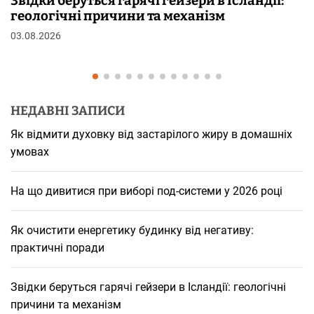
Ісландії:
Чому від переляку з’являються м
шкірі: фізіологія пілоерекції
29.07.2026
НЕДАВНІ ЗАПИСИ
Як відмити духовку від застарілого жиру в домашніх
умовах
На що дивитися при виборі под-системи у 2026 році
Як очистити енергетику будинку від негативу:
практичні поради
Звідки беруться гарячі гейзери в Ісландії: геологічні
причини та механізм