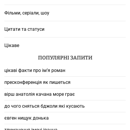
Фільми, серіали, шоу
Цитати та статуси
Цікаве
ПОПУЛЯРНІ ЗАПИТИ
цікаві факти про ім’я роман
пресконференція як пишеться
вірш анатолія качана море грає
до чого сняться бджоли які кусають
євген нищук донька
тлумачення імені іванна