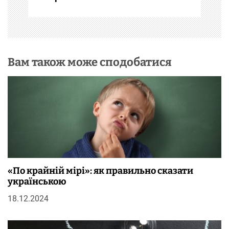
і
в
Вам також може сподобатися
«По крайній мірі»: як правильно сказати
українською
18.12.2024