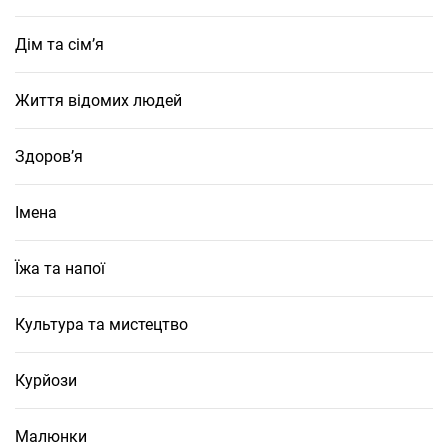
Дім та сім’я
Життя відомих людей
Здоров’я
Імена
Їжа та напої
Культура та мистецтво
Курйози
Малюнки