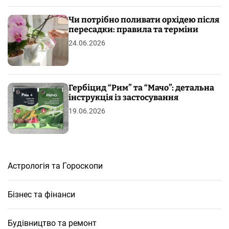
Чи потрібно поливати орхідею після
пересадки: правила та терміни
24.06.2026
Гербіцид “Рим” та “Мачо”: детальна
інструкція із застосування
19.06.2026
Астрологія та Гороскопи
Бізнес та фінанси
Будівництво та ремонт