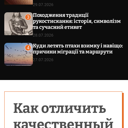
29.07.2026
Походження традиції
3
рукостискання: історія, символізм
та сучасний етикет
28.07.2026
Куди летять птахи взимку і навіщо:
4
причини міграції та маршрути
27.07.2026
Как отличить
качественный