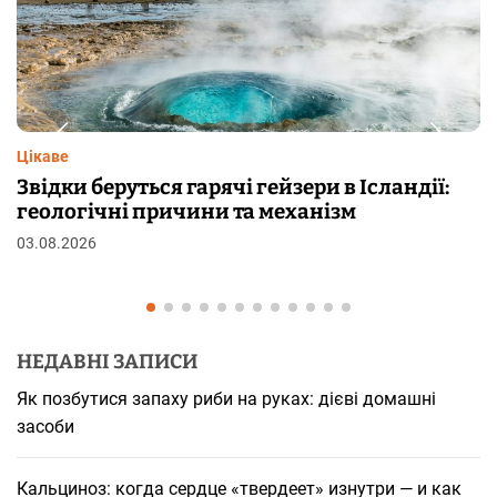
Цікаве
в Ісландії:
Чому від переляку з’являються
зм
шкірі: фізіологія пілоерекції
29.07.2026
НЕДАВНІ ЗАПИСИ
Як позбутися запаху риби на руках: дієві домашні
засоби
Кальциноз: когда сердце «твердеет» изнутри — и как