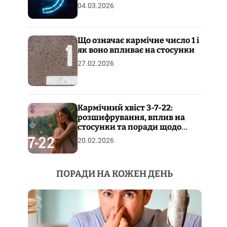
04.03.2026
Що означає кармічне число 1 і
як воно впливає на стосунки
27.02.2026
Кармічний хвіст 3-7-22:
розшифрування, вплив на
стосунки та поради щодо
пропрацювання
20.02.2026
ПОРАДИ НА КОЖЕН ДЕНЬ