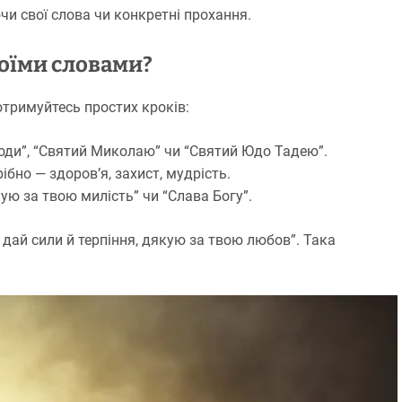
чи свої слова чи конкретні прохання.
оїми словами?
тримуйтесь простих кроків:
споди”, “Святий Миколаю” чи “Святий Юдо Тадею”.
ібно — здоров’я, захист, мудрість.
ую за твою милість” чи “Слава Богу”.
дай сили й терпіння, дякую за твою любов”. Така