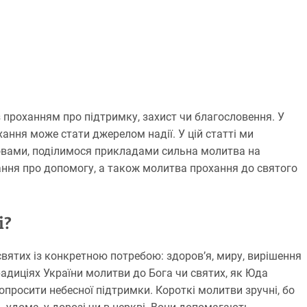
з проханням про підтримку, захист чи благословення. У
ання може стати джерелом надії. У цій статті ми
овами, поділимося прикладами сильна молитва на
ання про допомогу, а також молитва прохання до святого
і?
вятих із конкретною потребою: здоров’я, миру, вирішення
радиціях України молитви до Бога чи святих, як Юда
просити небесної підтримки. Короткі молитви зручні, бо