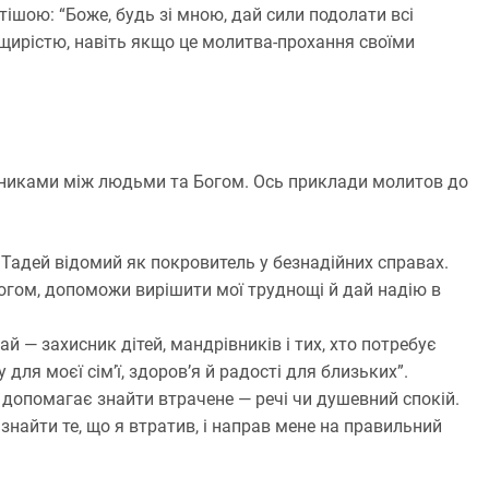
шою: “Боже, будь зі мною, дай сили подолати всі
щирістю, навіть якщо це молитва-прохання своїми
дниками між людьми та Богом. Ось приклади молитов до
Тадей відомий як покровитель у безнадійних справах.
огом, допоможи вирішити мої труднощі й дай надію в
 — захисник дітей, мандрівників і тих, хто потребує
для моєї сім’ї, здоров’я й радості для близьких”.
 допомагає знайти втрачене — речі чи душевний спокій.
найти те, що я втратив, і направ мене на правильний