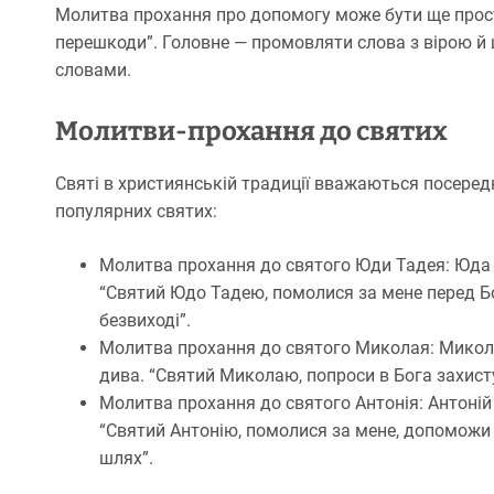
Молитва прохання про допомогу може бути ще прості
перешкоди”. Головне — промовляти слова з вірою й 
словами.
Молитви-прохання до святих
Святі в християнській традиції вважаються посере
популярних святих:
Молитва прохання до святого Юди Тадея: Юда 
“Святий Юдо Тадею, помолися за мене перед Б
безвиході”.
Молитва прохання до святого Миколая: Миколай
дива. “Святий Миколаю, попроси в Бога захисту 
Молитва прохання до святого Антонія: Антоній
“Святий Антонію, помолися за мене, допоможи з
шлях”.