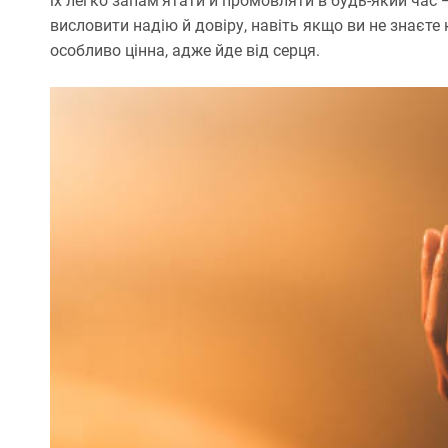
їх легко запам’ятати й промовляти в будь-який час 
висловити надію й довіру, навіть якщо ви не знаєте
особливо цінна, адже йде від серця.