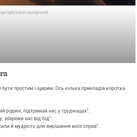
nge light bokeh background.
га
 бути простим і щирим. Ось кілька прикладів коротка
оїй родині, підтримай нас у труднощах”.
, збережи нас від бід”.
или й мудрість для вирішення моїх справ”.