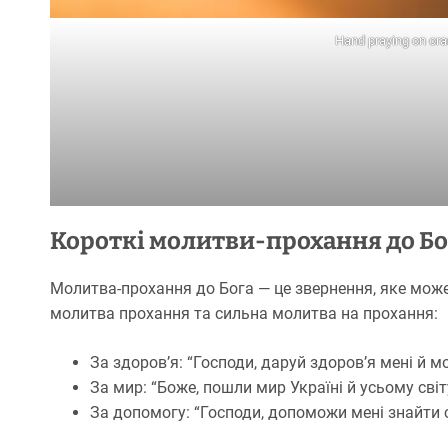
Hand praying on ora
Короткі молитви-прохання до Бо
Молитва-прохання до Бога — це звернення, яке може
молитва прохання та сильна молитва на прохання:
За здоров’я: “Господи, даруй здоров’я мені й м
За мир: “Боже, пошли мир Україні й усьому світу
За допомогу: “Господи, допоможи мені знайти с