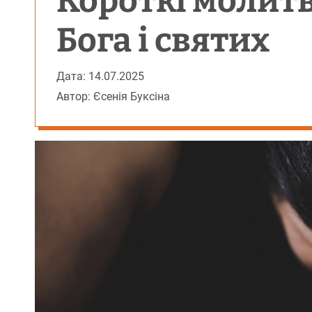
Короткі молит
Бога і святих
Дата: 14.07.2025
Автор: Єсенія Буксіна