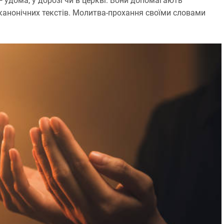
— удома, у дорозі чи в церкві. Вони допомагають
 канонічних текстів. Молитва-прохання своїми словами