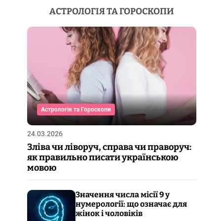
АСТРОЛОГІЯ ТА ГОРОСКОПИ
Астрологія та Гороскопи
24.03.2026
Зліва чи ліворуч, справа чи праворуч:
як правильно писати українською
мовою
Значення числа місії 9 у
нумерології: що означає для
жінок і чоловіків