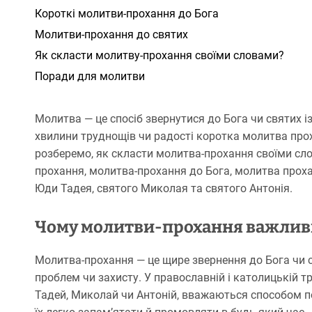
Короткі молитви-прохання до Бога
Молитви-прохання до святих
Як скласти молитву-прохання своїми словами?
Поради для молитви
Молитва — це спосіб звернутися до Бога чи святих і
хвилини труднощів чи радості коротка молитва прох
розберемо, як скласти молитва-прохання своїми сл
прохання, молитва-прохання до Бога, молитва прох
Юди Тадея, святого Миколая та святого Антонія.
Чому молитви-прохання важлив
Молитва-прохання — це щире звернення до Бога чи с
проблем чи захисту. У православній і католицькій т
Тадей, Миколай чи Антоній, вважаються способом по