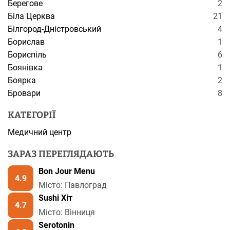
Берегове
2
Біла Церква
21
Білгород-Дністровський
4
Борислав
1
Бориспіль
6
Боянівка
1
Боярка
2
Бровари
8
КАТЕГОРІЇ
Медичний центр
ЗАРАЗ ПЕРЕГЛЯДАЮТЬ
Bon Jour Menu
4.9
Місто: Павлоград
Sushi Хіт
4.7
Місто: Вінниця
Serotonin