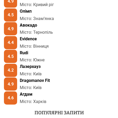
4.9
Місто: Кривий ріг
Олімп
4.5
Місто: Знамʼянка
Авокадо
4.9
Місто: Тернопіль
Evidence
4.4
Місто: Вінниця
Rudi
4.5
Місто: Южне
Лазерхауз
4.2
Місто: Київ
Dragomanov Fit
4.9
Місто: Київ
Агдам
4.6
Місто: Харків
ПОПУЛЯРНІ ЗАПИТИ