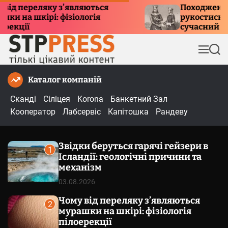
П
переляку з’являються
Походження тра
а шкірі: фізіологія
рукостискання: і
е
ії
сучасний етике
р
е
М
П
й
е
о
т
н
ш
Каталог компаній
и
ю
у
к
д
Сканді
Сіліцея
Korona
Банкетний Зал
о
Кооператор
Лабсервіс
Капітошка
Рандеву
в
м
Звідки беруться гарячі гейзери в
і
1
Ісландії: геологічні причини та
с
механізм
т
03.08.2026
у
Чому від переляку з’являються
2
мурашки на шкірі: фізіологія
пілоерекції