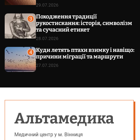
29.07.2026
Походження традиції
3
рукостискання: історія, символізм
та сучасний етикет
28.07.2026
Куди летять птахи взимку і навіщо:
4
причини міграції та маршрути
27.07.2026
Альтамедика
Медичний центр у м. Вінниця