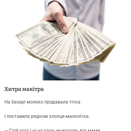
Хитра макітра
На базарі молоко продавала тітка
І поставила рядком хлопця-малолітка.
— Стій отут і ні на крок не відходь від мами.