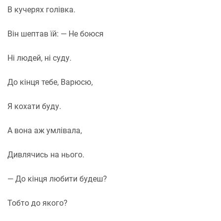
В кучерях голівка.
Він шептав їй: — Не боюся
Ні людей, ні суду.
До кінця тебе, Варюсю,
Я кохати буду.
А вона аж умлівала,
Дивлячись на нього.
— До кінця любити будеш?
Тобто до якого?