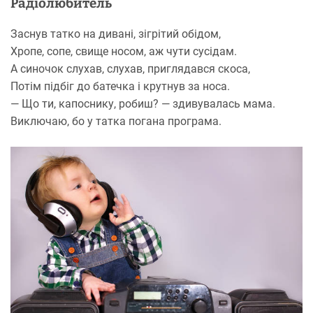
Радіолюбитель
Заснув татко на дивані, зігрітий обідом,
Хропе, сопе, свище носом, аж чути сусідам.
А синочок слухав, слухав, приглядався скоса,
Потім підбіг до батечка і крутнув за носа.
— Що ти, капоснику, робиш? — здивувалась мама.
Виключаю, бо у татка погана програма.