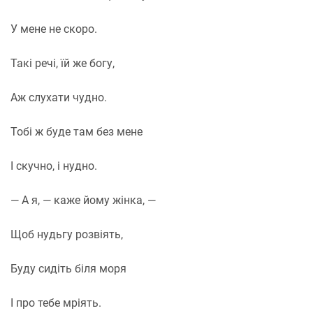
У мене не скоро.
Такі речі, їй же богу,
Аж слухати чудно.
Тобі ж буде там без мене
І скучно, і нудно.
— А я, — каже йому жінка, —
Щоб нудьгу розвіять,
Буду сидіть біля моря
І про тебе мріять.