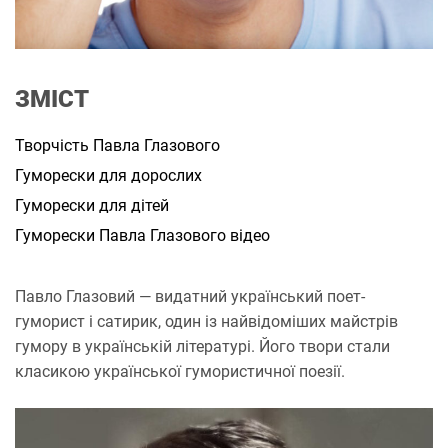
и
т
а
н
н
я
ЗМІСТ
Творчість Павла Глазового
Гуморески для дорослих
Гуморески для дітей
Гуморески Павла Глазового відео
Павло Глазовий — видатний український поет-
гуморист і сатирик, один із найвідоміших майстрів
гумору в українській літературі. Його твори стали
класикою української гумористичної поезії.