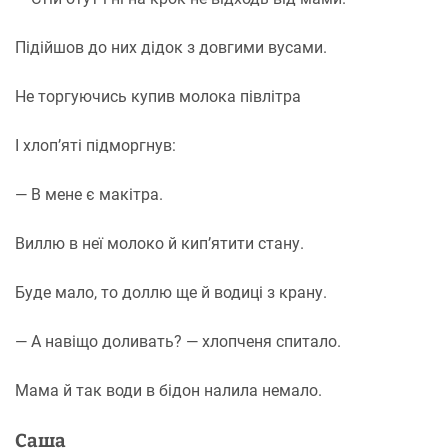
Підійшов до них дідок з довгими вусами.
Не торгуючись купив молока півлітра
І хлоп’яті підморгнув:
— В мене є макітра.
Виллю в неї молоко й кип’ятити стану.
Буде мало, то доллю ще й водиці з крану.
— А навіщо доливать? — хлопченя спитало.
Мама й так води в бідон налила немало.
Саша