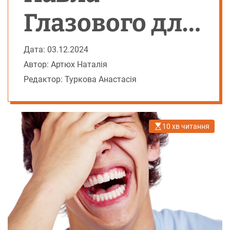
Глазового для
дорослих та
Дата: 03.12.2024
Автор: Артюх Наталія
дітей
Редактор: Туркова Анастасія
10 хв читання
О
р
і
є
н
т
о
в
н
и
й
ч
а
с
ч