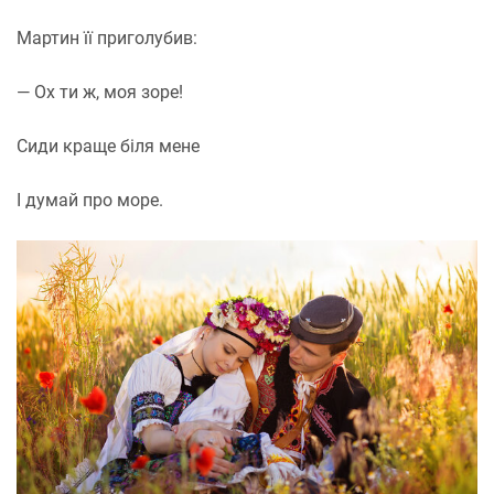
Мартин її приголубив:
— Ох ти ж, моя зоре!
Сиди краще біля мене
І думай про море.