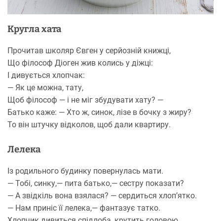
Кругла хата
Прочитав школяр Євген у серйозній книжці,
Що філософ Діоген жив колись у діжці:
І дивується хлопчак:
— Як це можна, тату,
Щоб філософ — і не міг збудувати хату? —
Батько каже: — Хто ж, синок, лізе в бочку з жиру?
То він штучку відколов, щоб дали квартиру.
Лелека
Із родильного будинку повернулась мати.
— Тобі, синку,— пита батько,— сестру показати?
— А звідкіль вона взялася? — сердиться хлоп’ятко.
— Нам приніс її лелека,— фантазує татко.
Хлопчик дивиться спідлоба, крутить головою.