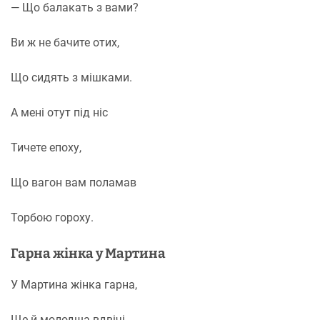
— Що балакать з вами?
Ви ж не бачите отих,
Що сидять з мішками.
А мені отут під ніс
Тичете епоху,
Що вагон вам поламав
Торбою гороху.
Гарна жінка у Мартина
У Мартина жінка гарна,
Ще й молодша вдвічі.