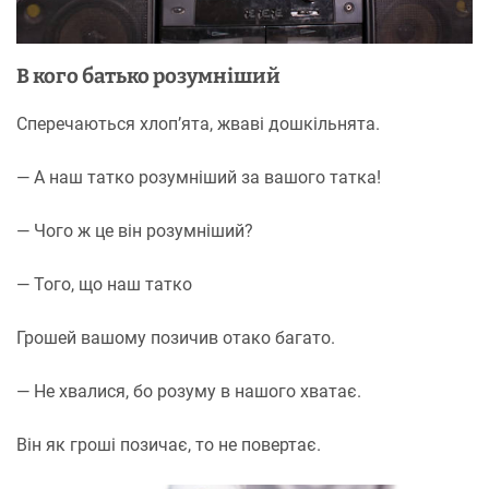
В кого батько розумніший
Сперечаються хлоп’ята, жваві дошкільнята.
— А наш татко розумніший за вашого татка!
— Чого ж це він розумніший?
— Того, що наш татко
Грошей вашому позичив отако багато.
— Не хвалися, бо розуму в нашого хватає.
Він як гроші позичає, то не повертає.