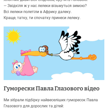
— Звідкіля ж у нас лелеки візьмуться зимою?
Всі лелеки полетіли в Африку далеку.
Краще, татку, ти спочатку принеси лелеку.
Гуморески Павла Глазового відео
Ми зібрали підбірку найвеселіших гуморесок Павла
Глазового для дорослих та дітей: