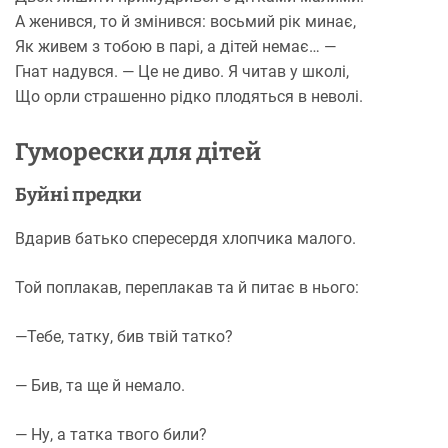
А женився, то й змінився: восьмий рік минає,
Як живем з тобою в парі, а дітей немає… —
Гнат надувся. — Це не диво. Я читав у школі,
Що орли страшенно рідко плодяться в неволі.
Гуморески для дітей
Буйні предки
Вдарив батько спересердя хлопчика малого.
Той поплакав, переплакав та й питає в нього:
—Тебе, татку, бив твій татко?
— Бив, та ще й немало.
— Ну, а татка твого били?