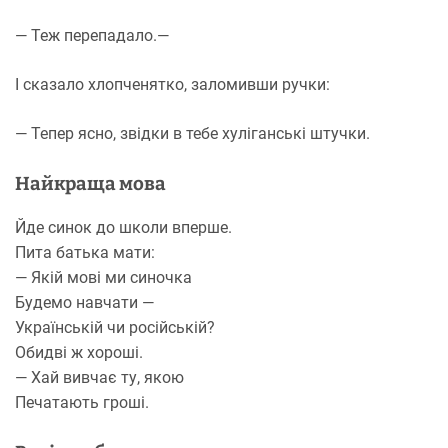
— Теж перепадало.—
І сказало хлопченятко, заломивши ручки:
— Тепер ясно, звідки в тебе хуліганські штучки.
Найкраща мова
Йде синок до школи вперше.
Пита батька мати:
— Якій мові ми синочка
Будемо навчати —
Українській чи російській?
Обидві ж хороші.
— Хай вивчає ту, якою
Печатають гроші.