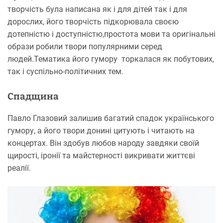
творчість була написана як і для дітей так і для
дорослих, його творчість підкорювала своєю
дотепністю і доступністю,простота мови та оригінальні
образи робили твори популярними серед
людей.Тематика його гумору торкалася як побутових,
так і суспільно-політичних тем.
Спадщина
Павло Глазовий залишив багатий спадок українського
гумору, а його твори донині цитують і читають на
концертах. Він здобув любов народу завдяки своїй
щирості, іронії та майстерності викривати життєві
реалії.