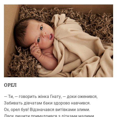
ОРЕЛ
— Ти, — говорить жінка Гнату, — доки оженився,
Забивать дівчатам баки здорово навчився.
Ох, орел був! Відзначався витівками злими.
Двох лишити примудрився з дітками малими.