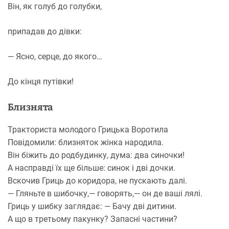
Він, як голуб до голубки,
припадав до дівки:
— Ясно, серце, до якого…
До кінця путівки!
Близнята
Тракториста молодого Грицька Воротила
Повідомили: близняток жінка народила.
Він біжить до родбудинку, дума: два синочки!
А насправді їх ще більше: синок і дві дочки.
Вскочив Гриць до коридора, не пускають далі.
— Гляньте в шибочку,— говорять,— он де ваші лялі.
Гриць у шибку заглядає: — Бачу дві дитини.
А що в третьому пакунку? Запасні частини?