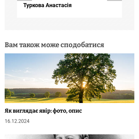
Туркова Анастасія
с
і
в
Вам також може сподобатися
Як виглядає явір: фото, опис
16.12.2024