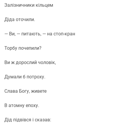
Залізничники кільцем
Діда оточили.
— Ви, — питають, — на стоп-кран
Торбу почепили?
Ви ж дорослий чоловік,
Думали б потроху.
Слава Богу, живете
В атомну епоху.
Дід підвівся і сказав: