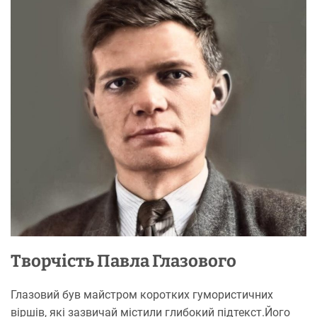
Творчість Павла Глазового
Глазовий був майстром коротких гумористичних
віршів, які зазвичай містили глибокий підтекст.Його