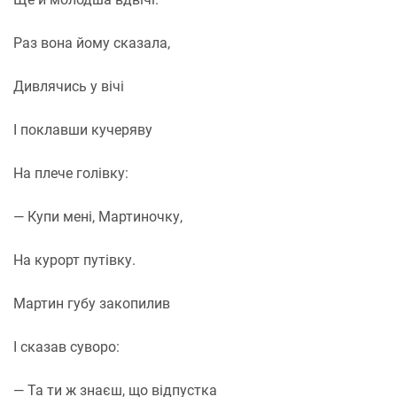
Раз вона йому сказала,
Дивлячись у вічі
І поклавши кучеряву
На плече голівку:
— Купи мені, Мартиночку,
На курорт путівку.
Мартин губу закопилив
І сказав суворо:
— Та ти ж знаєш, що відпустка