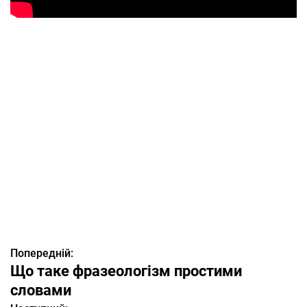
Попередній:
Н
Що таке фразеологізм простими
а
словами