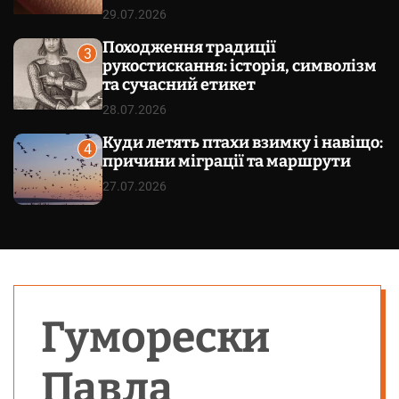
29.07.2026
Походження традиції
3
рукостискання: історія, символізм
та сучасний етикет
28.07.2026
Куди летять птахи взимку і навіщо:
4
причини міграції та маршрути
27.07.2026
Гуморески
Павла