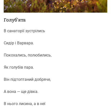
Голуб’ята
В санаторії зустрілись
Сидір і Варвара.
Покохались, полюбились,
Як голубів пара.
Він підтоптаний добряче,
А вона — ще дівка.
В нього лисина, а в неї