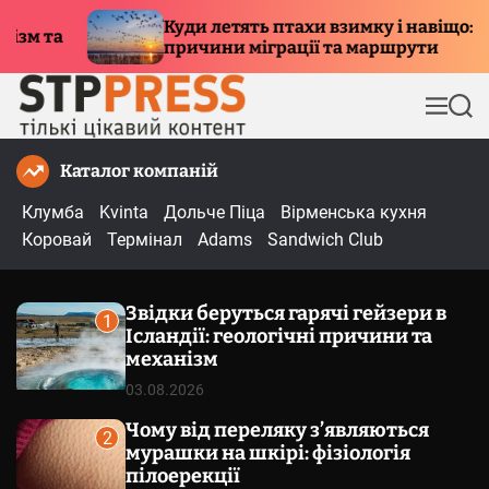
П
 летять птахи взимку і навіщо:
Замок Ной
е
чини міграції та маршрути
туристична
р
е
М
П
й
е
о
т
н
ш
Каталог компаній
и
ю
у
к
д
Клумба
Kvinta
Дольче Піца
Вірменська кухня
о
Коровай
Термінал
Adams
Sandwich Club
в
м
Звідки беруться гарячі гейзери в
і
1
Ісландії: геологічні причини та
с
механізм
т
03.08.2026
у
Чому від переляку з’являються
2
мурашки на шкірі: фізіологія
пілоерекції