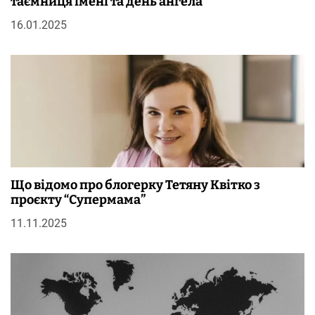
таємниця імені та день ангела
16.01.2025
Що відомо про блогерку Тетяну Квітко з
проєкту “Супермама”
11.11.2025