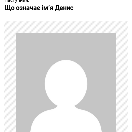
Наступний:
в
Що означає ім’я Денис
і
г
а
ц
і
я
з
а
п
и