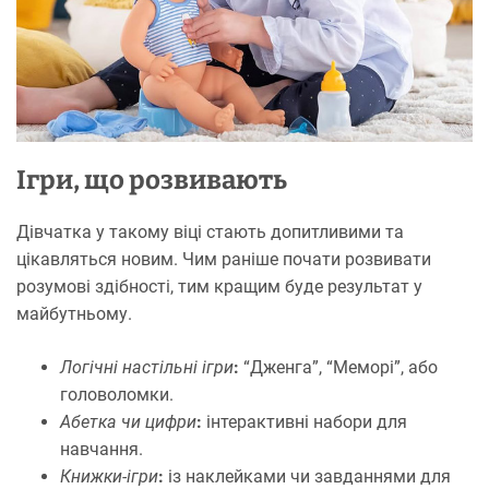
Ігри, що розвивають
Дівчатка у такому віці стають допитливими та
цікавляться новим. Чим раніше
почати розвивати
розумові здібності, тим кращим буде результат у
майбутньому.
Логічні настільні ігри
:
“Дженга”, “Меморі”, або
головоломки.
Абетка чи цифри
:
інтерактивні набори для
навчання.
Книжки-ігри
:
із наклейками чи завданнями для