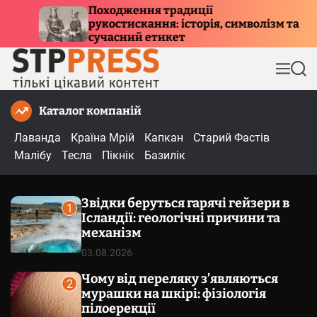
П
ї
Куди летять птахи взимку і 
ія, символізм та
е
причини міграції та маршр
р
е
М
П
й
е
о
т
н
ш
Каталог компаній
и
ю
у
к
д
Лаванда
Країна Мрій
Капкан
Старий Фастів
о
Малібу
Тесла
Пікнік
Базилік
в
м
Звідки беруться гарячі гейзери в
і
1
Ісландії: геологічні причини та
с
механізм
т
03.08.2026
у
Чому від переляку з’являються
2
мурашки на шкірі: фізіологія
пілоерекції