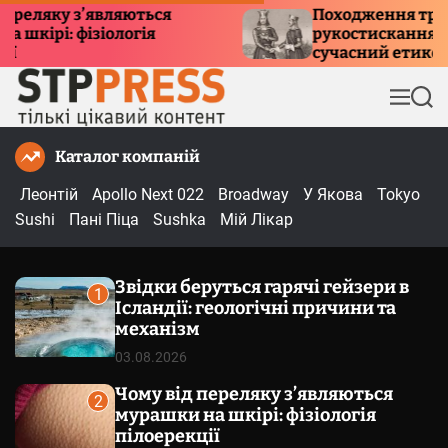
П
ку з’являються
Походження традиції
: фізіологія
рукостискання: історія,
е
сучасний етикет
р
е
М
П
й
е
о
т
н
ш
Каталог компаній
и
ю
у
к
д
Леонтій
Apollo Next 022
Broadway
У Якова
Tokyo
о
Sushi
Пані Піца
Sushka
Мій Лікар
в
м
Звідки беруться гарячі гейзери в
і
1
Ісландії: геологічні причини та
с
механізм
т
03.08.2026
у
Чому від переляку з’являються
2
мурашки на шкірі: фізіологія
пілоерекції