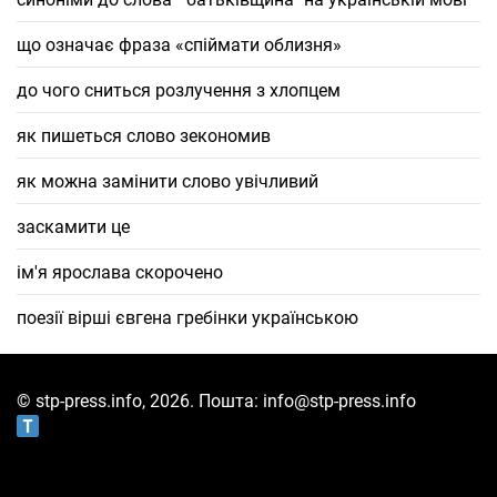
що означає фраза «спіймати облизня»
до чого сниться розлучення з хлопцем
як пишеться слово зекономив
як можна замінити слово увічливий
заскамити це
ім'я ярослава скорочено
поезії вірші євгена гребінки українською
© stp-press.info, 2026. Пошта: info@stp-press.info