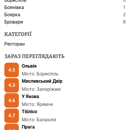
Бориспіль
6
Боянівка
1
Боярка
2
Бровари
8
КАТЕГОРІЇ
Ресторан
ЗАРАЗ ПЕРЕГЛЯДАЮТЬ
Ольвія
4.5
Місто: Бориспіль
Мисливський Двір
4.3
Місто: Запоріжжя
У Якова
4.6
Місто: Яремче
Тбілісо
4.7
Місто: Балаклія
Прага