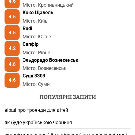
4.6
Місто: Кропивницький
Коко Щавель
4.5
Місто: Київ
Rudi
4.5
Місто: Южне
Сапфір
4.2
Місто: Рівне
Эльдорадо Вознесенськ
4.8
Місто: Вознесенськ
Суші 3303
4.6
Місто: Суми
ПОПУЛЯРНІ ЗАПИТИ
вірші про троянди для дітей
як буде українською чорниця
синоніми до слова " батьківщина" на українській мові