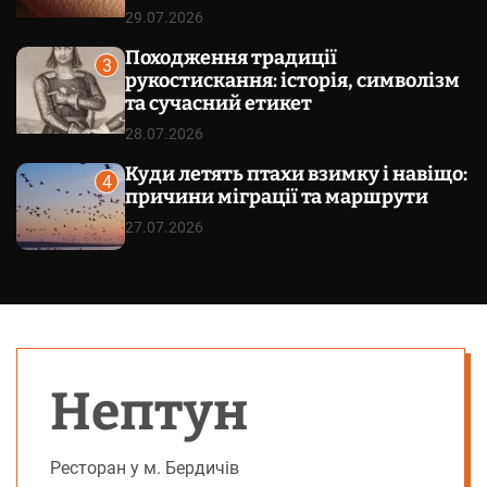
29.07.2026
Походження традиції
3
рукостискання: історія, символізм
та сучасний етикет
28.07.2026
Куди летять птахи взимку і навіщо:
4
причини міграції та маршрути
27.07.2026
Нептун
Ресторан у м. Бердичів