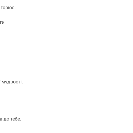
 горює.
ти.
 мудрості.
а до тебе.