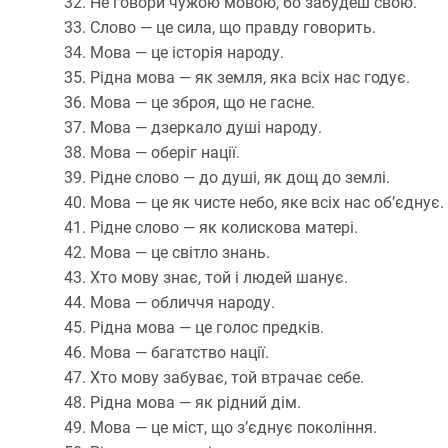
Не говори чужою мовою, бо забудеш свою.
Слово — це сила, що правду говорить.
Мова — це історія народу.
Рідна мова — як земля, яка всіх нас годує.
Мова — це зброя, що не гасне.
Мова — дзеркало душі народу.
Мова — оберіг нації.
Рідне слово — до душі, як дощ до землі.
Мова — це як чисте небо, яке всіх нас об’єднує.
Рідне слово — як колискова матері.
Мова — це світло знань.
Хто мову знає, той і людей шанує.
Мова — обличчя народу.
Рідна мова — це голос предків.
Мова — багатство нації.
Хто мову забуває, той втрачає себе.
Рідна мова — як рідний дім.
Мова — це міст, що з’єднує покоління.