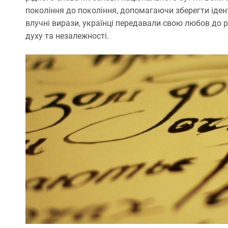
покоління до покоління, допомагаючи зберегти іденти
влучні вирази, українці передавали свою любов до р
духу та незалежності.