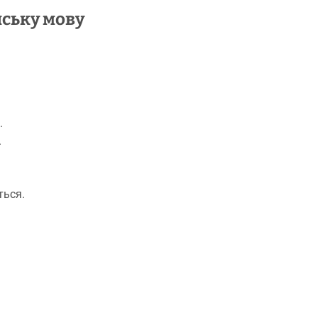
нську мову
.
.
ться.