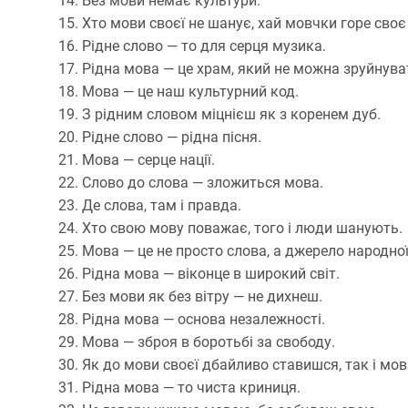
Без мови немає культури.
Хто мови своєї не шанує, хай мовчки горе своє
Рідне слово — то для серця музика.
Рідна мова — це храм, який не можна зруйнува
Мова — це наш культурний код.
З рідним словом міцнієш як з коренем дуб.
Рідне слово — рідна пісня.
Мова — серце нації.
Слово до слова — зложиться мова.
Де слова, там і правда.
Хто свою мову поважає, того і люди шанують.
Мова — це не просто слова, а джерело народної
Рідна мова — віконце в широкий світ.
Без мови як без вітру — не дихнеш.
Рідна мова — основа незалежності.
Мова — зброя в боротьбі за свободу.
Як до мови своєї дбайливо ставишся, так і мов
Рідна мова — то чиста криниця.