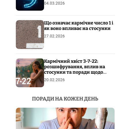
04.03.2026
Що означає кармічне число 1 і
як воно впливає на стосунки
27.02.2026
Кармічний хвіст 3-7-22:
розшифрування, вплив на
стосунки та поради щодо
пропрацювання
20.02.2026
ПОРАДИ НА КОЖЕН ДЕНЬ