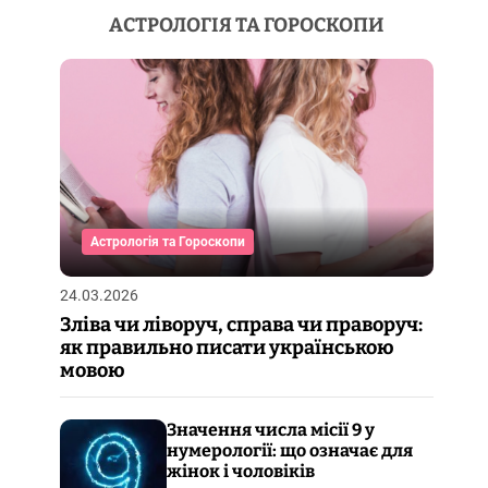
АСТРОЛОГІЯ ТА ГОРОСКОПИ
Астрологія та Гороскопи
24.03.2026
Зліва чи ліворуч, справа чи праворуч:
як правильно писати українською
мовою
Значення числа місії 9 у
нумерології: що означає для
жінок і чоловіків