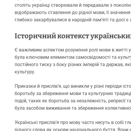
століть українці створювали й передавали з поколінн
відображають ставлення до рідної мови, її значення т
глибоко закарбувалися в народній пам’яті та досі є
Історичний контекст українських
Є важливим аспектом розуміння ролі мови в житті у
була ключовим елементом самосвідомості та культур
постійного тиску з боку різних імперій та держав, 
культуру.
Приказки й прислів’я, що виникли у різні періоди іс
боротьбу за збереження мови та культурних традиці
подій, таких як боротьба за незалежність, репресії 
була засобом виживання та збереження колективної
Українські прислів’я про мову часто несуть в собі 
рідного слова як основи національного буття. Вони