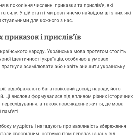
я в покоління численні приказки та прислів’я, які
а силу. У цій статті ми розглянемо найвідоміші з них, які
 актуальними для кожного з нас.
 приказок і прислів’їв
країнського народу. Українська мова протягом століть
ної ідентичності українців, особливо в умовах
які прагнули асимілювати або навіть знищити українську
торії, відображають багатовіковий досвід народу, його
й. Ці вислови формувалися під впливом різних історичних
та переслідування, а також повсякденне життя, де мова
 пам’яті.
глибоку мудрість і нагадують про важливість збереження
 стали своєрідним інструментом передачі знань від