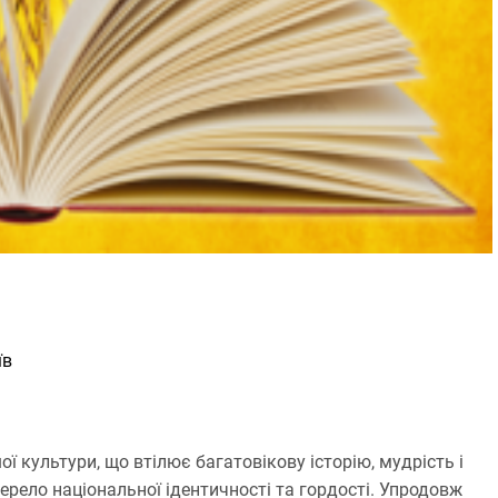
т
а
н
н
я
їв
ї культури, що втілює багатовікову історію, мудрість і
жерело національної ідентичності та гордості. Упродовж