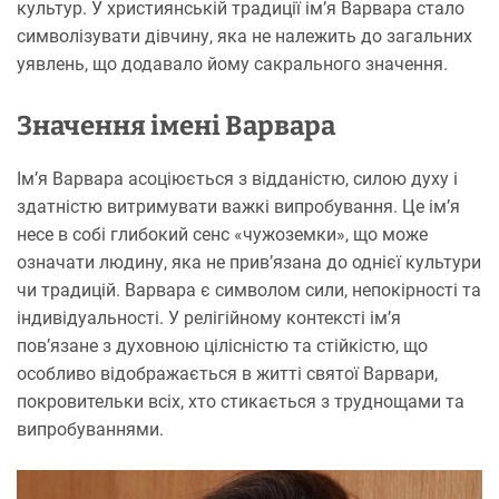
культур. У християнській традиції ім’я Варвара стало
символізувати дівчину, яка не належить до загальних
уявлень, що додавало йому сакрального значення.
Значення імені Варвара
Ім’я Варвара асоціюється з відданістю, силою духу і
здатністю витримувати важкі випробування. Це ім’я
несе в собі глибокий сенс «чужоземки», що може
означати людину, яка не прив’язана до однієї культури
чи традицій. Варвара є символом сили, непокірності та
індивідуальності. У релігійному контексті ім’я
пов’язане з духовною цілісністю та стійкістю, що
особливо відображається в житті святої Варвари,
покровительки всіх, хто стикається з труднощами та
випробуваннями.