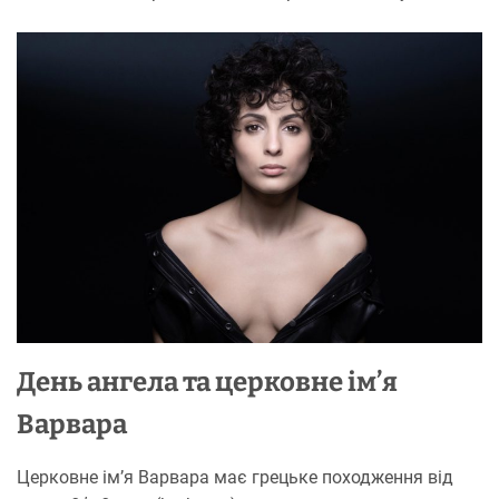
День ангела та церковне ім’я
Варвара
Церковне ім’я Варвара має грецьке походження від