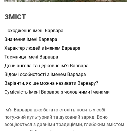
а
н
н
ЗМІСТ
я
Походження імені Варвара
Значення імені Варвара
Характер людей з іменем Варвара
Таємниця імені Варвара
День ангела та церковне ім’я Варвара
Відомі особистості з іменем Варвара
Варіанти, як ще можна називати Варвару?
Сумісність імені Варвара з чоловічими іменами
Ім’я Варвара вже багато століть носить у собі
потужний культурний та духовний заряд. Воно
асоціюється з давніми традиціями, глибоким змістом і