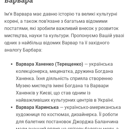
Варвара
Ім’я Варвара має давню історію та великі культурні
корені, а також пов’язане з багатьма відомими
постатями, які зробили важливий внесок у розвиток
мистецтва, науки та культури. Пропонуємо Вашій увазі
одних з найбільш відомих Варвар та її західного
аналогу Барбара:
Варвара Ханенко (Терещенко)
— українська
колекціонерка, меценатка, дружина Богдана
Ханенка. Їхня діяльність сприяла створенню
Музею мистецтв імені Богдана та Варвари
Ханенків у Києві, що став одним із
найважливіших культурних центрів в Україні.
Варвара Каринська
— українсько-американська
художниця по костюмах, дизайнерка. Її роботи
для балетних постановок Джорджа Баланчина
мали значний вплив на світову балетну моду, а