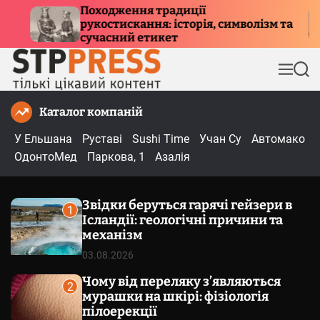
П
диції
Куди летять птахи взим
історія, символізм та
е
причини міграції та м
т
р
е
М
П
й
е
о
т
н
ш
Каталог компаній
и
ю
у
к
д
У Ельшана
Руставі
Sushi Time
Учан Су
Автомако
о
ОдонтоМед
Паркова, 1
Азалія
в
м
Звідки беруться гарячі гейзери в
і
1
Ісландії: геологічні причини та
с
механізм
т
03.08.2026
у
Чому від переляку з’являються
2
мурашки на шкірі: фізіологія
пілоерекції