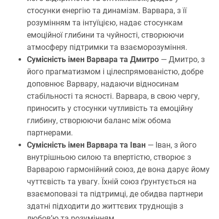
стосунки енергію та динамізм. Варвара, з її
розумінням та інтуїцією, надає стосункам
емоційної глибини та чуйності, створюючи
атмосферу підтримки та взаєморозуміння.
Сумісність імен Варвара та Дмитро
— Дмитро, з
його прагматизмом і цілеспрямованістю, добре
доповнює Варвару, надаючи відносинам
стабільності та ясності. Варвара, в свою чергу,
приносить у стосунки чутливість та емоційну
глибину, створюючи баланс між обома
партнерами.
Сумісність імен Варвара та Іван
— Іван, з його
внутрішньою силою та впертістю, створює з
Варварою гармонійний союз, де вона дарує йому
чуттєвість та увагу. Їхній союз ґрунтується на
взаємоповазі та підтримці, де обидва партнери
здатні підходити до життєвих труднощів з
любов’ю та розумінням.