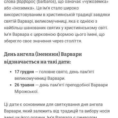
слова βάρβαρος (barbaros), що означає «чужоземка»
або «іноземка». Це ім’я стало широко
використовуваним в християнській традиції завдяки
святій Варварі, великомучениці, яка є однією з
найбільш шанованих святих у християнському світі.
Ім’я Варвара є церковною формою цього імені, що
зберегло своє значення через століття.
День ангела (іменини) Варвари
відзначається на такі дати:
17 грудня
— головне свято, день пам’яті
великомучениці Варвари.
26 травня
— день пам’яті преподобної Варвари
Мірожської.
Ці дати є основними для святкування дня ангела
Варвари, який залежить від традицій та вибору носія
імені чи його родини. Ім’я Варвара є символом