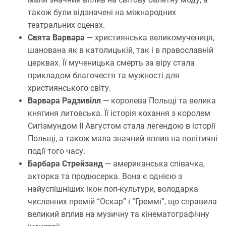
також були відзначені на міжнародних
театральних сценах.
Свята Варвара
— християнська великомучениця,
шанована як в католицькій, так і в православній
церквах. Її мученицька смерть за віру стала
прикладом благочестя та мужності для
християнського світу.
Варвара Радзивілл
— королева Польщі та велика
княгиня литовська. Її історія кохання з королем
Сигізмундом II Августом стала легендою в історії
Польщі, а також мала значний вплив на політичні
події того часу.
Барбара Стрейзанд
— американська співачка,
акторка та продюсерка. Вона є однією з
найуспішніших ікон поп-культури, володарка
численних премій “Оскар” і “Греммі”, що справила
великий вплив на музичну та кінематографічну