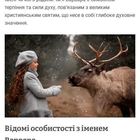
терпіння та сили духу, пов’язаним з великим
християнським святим, що несе в собі глибоке духовне
значення.
Відомі особистості з іменем