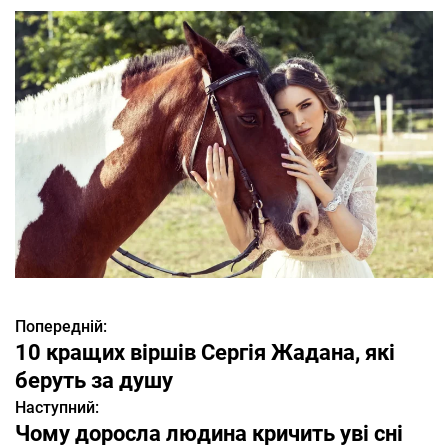
Попередній:
Н
10 кращих віршів Сергія Жадана, які
а
беруть за душу
Наступний:
в
Чому доросла людина кричить уві сні