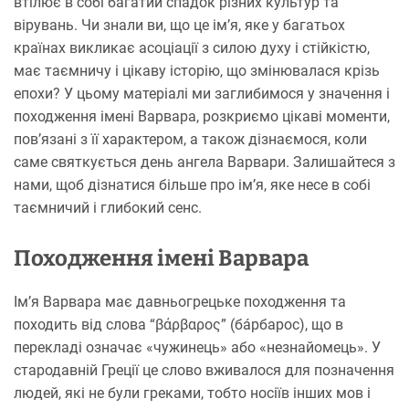
втілює в собі багатий спадок різних культур та
вірувань. Чи знали ви, що це ім’я, яке у багатьох
країнах викликає асоціації з силою духу і стійкістю,
має таємничу і цікаву історію, що змінювалася крізь
епохи? У цьому матеріалі ми заглибимося у значення і
походження імені Варвара, розкриємо цікаві моменти,
пов’язані з її характером, а також дізнаємося, коли
саме святкується день ангела Варвари. Залишайтеся з
нами, щоб дізнатися більше про ім’я, яке несе в собі
таємничий і глибокий сенс.
Походження імені Варвара
Ім’я Варвара має давньогрецьке походження та
походить від слова “βάρβαρος” (бáрбарос), що в
перекладі означає «чужинець» або «незнайомець». У
стародавній Греції це слово вживалося для позначення
людей, які не були греками, тобто носіїв інших мов і