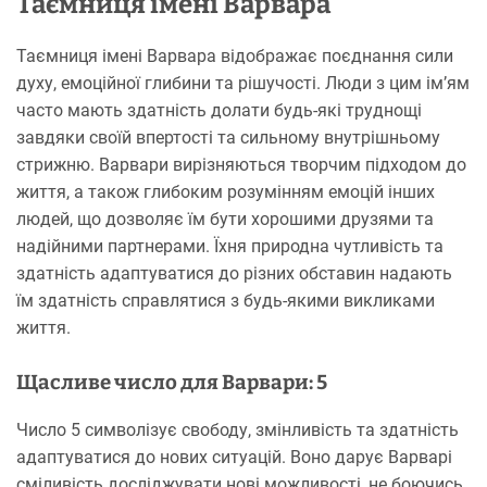
Таємниця імені Варвара
Таємниця імені Варвара відображає поєднання сили
духу, емоційної глибини та рішучості. Люди з цим ім’ям
часто мають здатність долати будь-які труднощі
завдяки своїй впертості та сильному внутрішньому
стрижню. Варвари вирізняються творчим підходом до
життя, а також глибоким розумінням емоцій інших
людей, що дозволяє їм бути хорошими друзями та
надійними партнерами. Їхня природна чутливість та
здатність адаптуватися до різних обставин надають
їм здатність справлятися з будь-якими викликами
життя.
Щасливе число для Варвари: 5
Число 5 символізує свободу, змінливість та здатність
адаптуватися до нових ситуацій. Воно дарує Варварі
сміливість досліджувати нові можливості, не боючись