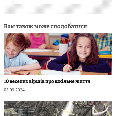
і
в
Вам також може сподобатися
10 веселих віршів про шкільне життя
03.09.2024