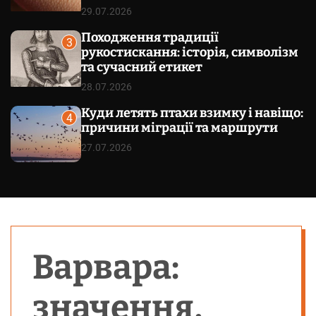
29.07.2026
Походження традиції
3
рукостискання: історія, символізм
та сучасний етикет
28.07.2026
Куди летять птахи взимку і навіщо:
4
причини міграції та маршрути
27.07.2026
Варвара:
значення,