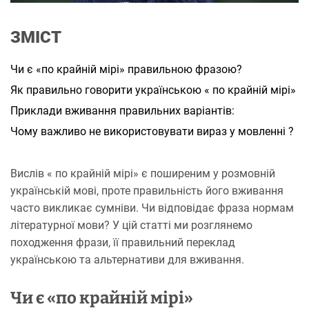
и
т
а
ЗМІСТ
н
н
я
Чи є «по крайній мірі» правильною фразою?
Як правильно говорити українською « по крайній мірі»
Приклади вживання правильних варіантів:
Чому важливо не використовувати вираз у мовленні ?
Вислів « по крайній мірі» є поширеним у розмовній
українській мові, проте правильність його вживання
часто викликає сумніви. Чи відповідає фраза нормам
літературної мови? У цій статті ми розглянемо
походження фрази, її правильний переклад
українською та альтернативи для вживання.
Чи є «по крайній мірі»