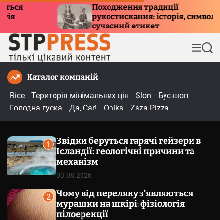
П
Походження традиції
Куди
рукостискання: історія, символізм та
е
при
сучасний етикет
р
е
М
П
й
е
о
т
н
ш
Каталог компаній
и
ю
у
к
д
Rice
Територія мінімальних цін
Slon
Бус-шоп
о
Голодна гуска
Да, Car!
Oniks
Zaza Pizza
в
м
Звідки беруться гарячі гейзери в
і
1
Ісландії: геологічні причини та
с
механізм
т
03.08.2026
у
Чому від переляку з’являються
2
мурашки на шкірі: фізіологія
пілоерекції