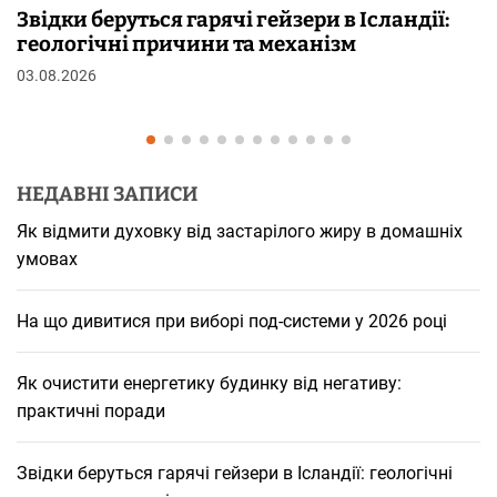
и в Ісландії:
Чому від переляку з’являють
нізм
шкірі: фізіологія пілоерекції
29.07.2026
НЕДАВНІ ЗАПИСИ
Як відмити духовку від застарілого жиру в домашніх
умовах
На що дивитися при виборі под-системи у 2026 році
Як очистити енергетику будинку від негативу:
практичні поради
Звідки беруться гарячі гейзери в Ісландії: геологічні