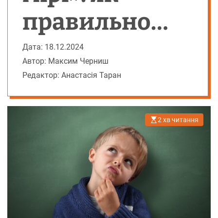
правильно
сказати
Дата: 18.12.2024
Автор: Максим Черниш
українською
Редактор: Анастасія Таран
2 хв читання
О
р
і
є
н
т
о
в
н
и
й
ч
а
с
ч