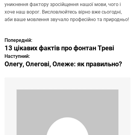
уникнення фактору зросійщення нашої мови, чого і
хоче наш ворог. Висловлюйтесь вірно вже сьогодні,
аби ваше мовлення звучало професійно та природньо!
Попередній:
Н
13 цікавих фактів про фонтан Треві
а
Наступний:
Олегу, Олегові, Олеже: як правильно?
в
і
г
а
ц
і