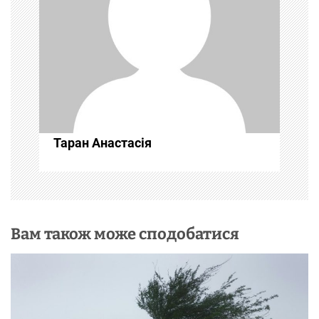
я
з
а
п
Таран Анастасія
и
с
і
Вам також може сподобатися
в