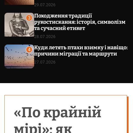
29.07.2026
Походження традиції
3
рукостискання: історія, символізм
та сучасний етикет
28.07.2026
Куди летять птахи взимку і навіщо:
4
причини міграції та маршрути
27.07.2026
«По крайній
мірі»: як