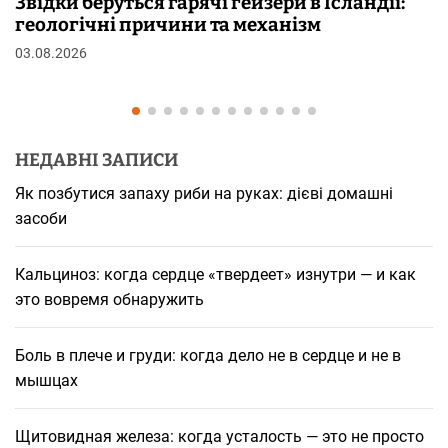
гейзери в Ісландії:
Чому від переляку з’яв
 механізм
шкірі: фізіологія пілоер
29.07.2026
НЕДАВНІ ЗАПИСИ
Як позбутися запаху риби на руках: дієві домашні
засоби
Кальциноз: когда сердце «твердеет» изнутри — и как
это вовремя обнаружить
Боль в плече и груди: когда дело не в сердце и не в
мышцах
Щитовидная железа: когда усталость — это не просто