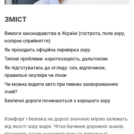
а
н
н
я
ЗМІСТ
Вимоги законодавства в Україні (гострота, поле зору,
колірне сприйняття)
Як проходить офіційна перевірка зору
Типові проблеми: короткозорість, дальтонізм
Як підготуватись до огляду: сон, відпочинок,
правильні окуляри чи лінзи
Чи можна водити авто при певних захворюваннях
очей?
Безпечні дороги починаються з хорошого зору
Комфорт і безпека на дорозі значною мірою залежать
від якості зору водія. Чітке бачення дорожніх знаків,
пішоходів, інших учасників руху та дорожньої