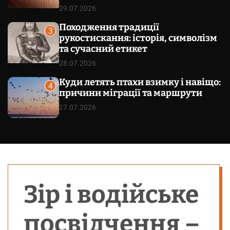
29.07.2026
Походження традиції
3
рукостискання: історія, символізм
та сучасний етикет
28.07.2026
Куди летять птахи взимку і навіщо:
4
причини міграції та маршрути
27.07.2026
Зір і водійське
посвідчення –