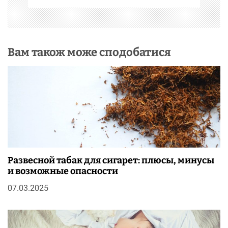
і
в
Вам також може сподобатися
Развесной табак для сигарет: плюсы, минусы
и возможные опасности
07.03.2025