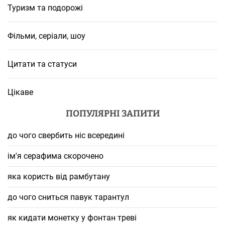
Туризм та подорожі
Фільми, серіали, шоу
Цитати та статуси
Цікаве
ПОПУЛЯРНІ ЗАПИТИ
до чого свербить ніс всередині
ім'я серафима скорочено
яка користь від рамбутану
до чого сниться павук тарантул
як кидати монетку у фонтан треві