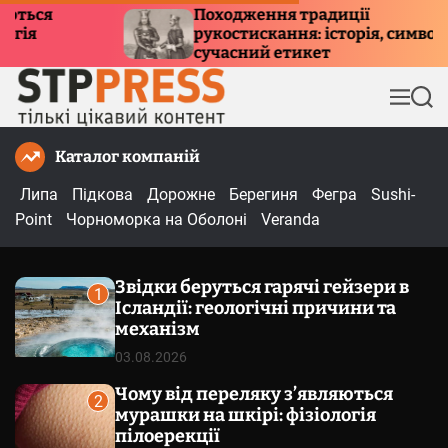
П
Походження традиції
Ку
рукостискання: історія, символізм та
е
пр
сучасний етикет
р
е
М
П
й
е
о
т
н
ш
Каталог компаній
и
ю
у
к
д
Липа
Підкова
Дорожне
Берегиня
Фегра
Sushi-
о
Point
Чорноморка на Оболоні
Veranda
в
м
Звідки беруться гарячі гейзери в
і
1
Ісландії: геологічні причини та
с
механізм
т
03.08.2026
у
Чому від переляку з’являються
2
мурашки на шкірі: фізіологія
пілоерекції