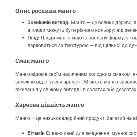
Опис рослини манго
Зовнішній вигляд:
Манго — це велике дерево, як
а плоди можуть бути різного кольору: від зеле
Плід:
Плоди манго мають овальну форму, з то
варіюватися за текстурою — від щільної до дуж
Смак манго
Манго відоме своїм насиченим солодким смаком, як
залежно від ступеня зрілості. М’якоть манго зазвич
вживання у свіжому вигляді, в салатах або десертах
Харчова цінність манго
Манго — це низькокалорійний продукт, багатий на ві
Вітамін C:
важливий для зміцнення імунної сис