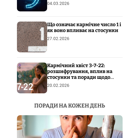
04.03.2026
Що означає кармічне число 1 і
як воно впливає на стосунки
27.02.2026
Кармічний хвіст 3-7-22:
розшифрування, вплив на
стосунки та поради щодо
пропрацювання
20.02.2026
ПОРАДИ НА КОЖЕН ДЕНЬ