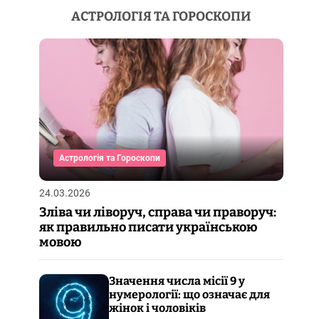
АСТРОЛОГІЯ ТА ГОРОСКОПИ
Астрологія та Гороскопи
24.03.2026
Зліва чи ліворуч, справа чи праворуч:
як правильно писати українською
мовою
Значення числа місії 9 у
нумерології: що означає для
жінок і чоловіків