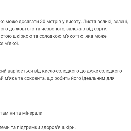
е може досягати 30 метрів у висоту. Листя великі, зелені,
ного до жовтого та червоного, залежно від сорту.
встою шкіркою та солодкою м’якоттю, яка може
е м’якої.
ий варіюється від кисло-солодкого до дуже солодкого
ай м’яка та соковита, що робить його ідеальним для
.
таміни та мінерали:
теми та підтримки здоров’я шкіри.