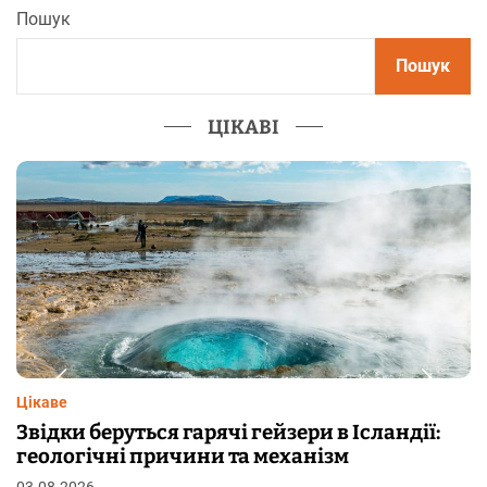
Пошук
Пошук
ЦІКАВІ
Цікаве
Чому від переляку з’являються мурашки на
шкірі: фізіологія пілоерекції
29.07.2026