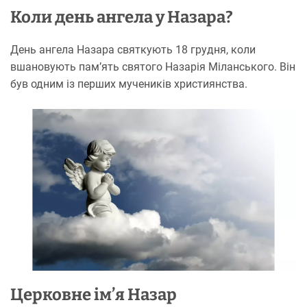
Коли день ангела у Назара?
День ангела Назара святкують 18 грудня, коли
вшановують пам’ять святого Назарія Міланського. Він
був одним із перших мучеників християнства.
Церковне ім’я Назар