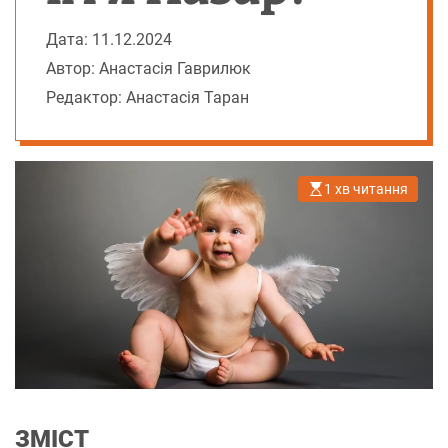
Дата: 11.12.2024
Автор: Анастасія Гаврилюк
Редактор: Анастасія Таран
1 хв читання
О
р
і
є
н
т
о
в
н
и
й
ч
а
с
ч
и
т
а
ЗМІСТ
н