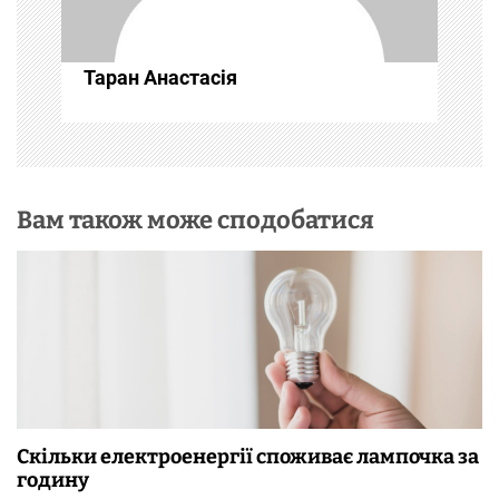
п
и
Таран Анастасія
с
і
в
Вам також може сподобатися
Скільки електроенергії споживає лампочка за
годину