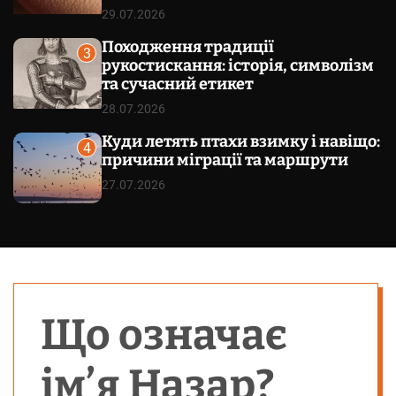
29.07.2026
Походження традиції
3
рукостискання: історія, символізм
та сучасний етикет
28.07.2026
Куди летять птахи взимку і навіщо:
4
причини міграції та маршрути
27.07.2026
Що означає
ім’я Назар?