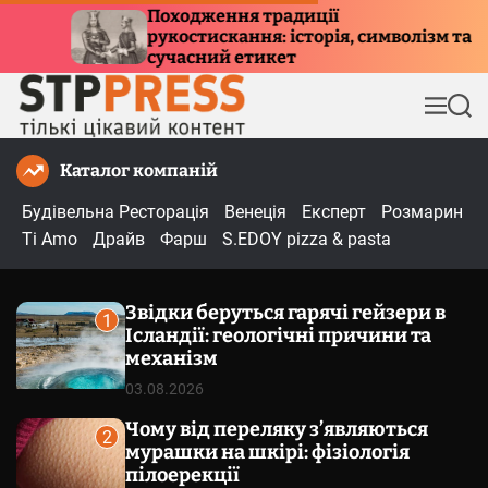
П
ення традиції
Куди летять пт
скання: історія, символізм та
е
причини мігра
ий етикет
р
е
М
П
й
е
о
т
н
ш
Каталог компаній
и
ю
у
к
д
Будівельна Ресторація
Венеція
Експерт
Розмарин
о
Ti Amo
Драйв
Фарш
S.EDOY pizza & pasta
в
м
Звідки беруться гарячі гейзери в
і
1
Ісландії: геологічні причини та
с
механізм
т
03.08.2026
у
Чому від переляку з’являються
2
мурашки на шкірі: фізіологія
пілоерекції