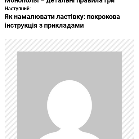
Монополія – детальні правила гри
а
Наступний:
Як намалювати ластівку: покрокова
в
інструкція з прикладами
і
г
а
ц
і
я
з
а