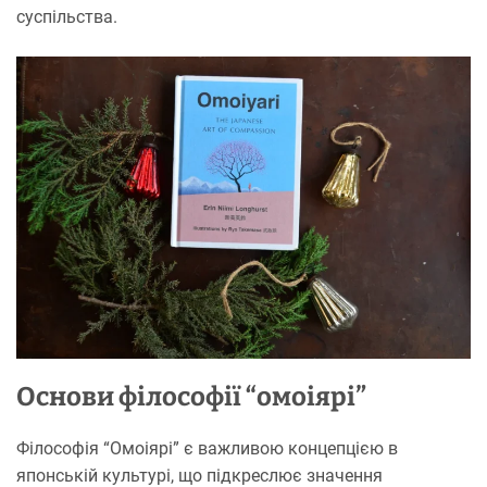
суспільства.
Основи філософії “омоіярі”
Філософія “Омоіярі” є важливою концепцією в
японській культурі, що підкреслює значення