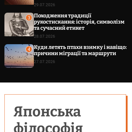
29.07.2026
Походження традиції
3
рукостискання: історія, символізм
та сучасний етикет
28.07.2026
Куди летять птахи взимку і навіщо:
4
причини міграції та маршрути
27.07.2026
Японська
філософія