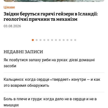
Цікаве
Чому від переляку з’являються мурашки на
шкірі: фізіологія пілоерекції
29.07.2026
НЕДАВНІ ЗАПИСИ
Як позбутися запаху риби на руках: дієві домашні
засоби
Кальциноз: когда сердце «твердеет» изнутри — и как
это вовремя обнаружить
Боль в плече и груди: когда дело не в сердце и не в
мышцах