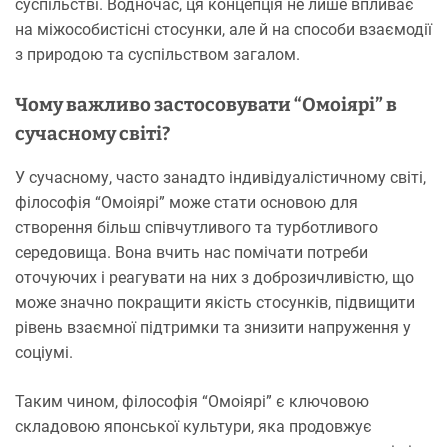
суспільстві. Водночас, ця концепція не лише впливає
на міжособистісні стосунки, але й на способи взаємодії
з природою та суспільством загалом.
Чому важливо застосовувати “Омоіярі” в
сучасному світі?
У сучасному, часто занадто індивідуалістичному світі,
філософія “Омоіярі” може стати основою для
створення більш співчутливого та турботливого
середовища. Вона вчить нас помічати потреби
оточуючих і реагувати на них з доброзичливістю, що
може значно покращити якість стосунків, підвищити
рівень взаємної підтримки та знизити напруження у
соціумі.
Таким чином, філософія “Омоіярі” є ключовою
складовою японської культури, яка продовжує