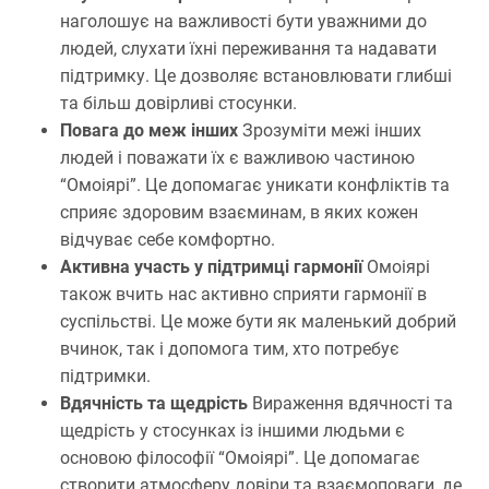
наголошує на важливості бути уважними до
людей, слухати їхні переживання та надавати
підтримку. Це дозволяє встановлювати глибші
та більш довірливі стосунки.
Повага до меж інших
Зрозуміти межі інших
людей і поважати їх є важливою частиною
“Омоіярі”. Це допомагає уникати конфліктів та
сприяє здоровим взаєминам, в яких кожен
відчуває себе комфортно.
Активна участь у підтримці гармонії
Омоіярі
також вчить нас активно сприяти гармонії в
суспільстві. Це може бути як маленький добрий
вчинок, так і допомога тим, хто потребує
підтримки.
Вдячність та щедрість
Вираження вдячності та
щедрість у стосунках із іншими людьми є
основою філософії “Омоіярі”. Це допомагає
створити атмосферу довіри та взаємоповаги, де