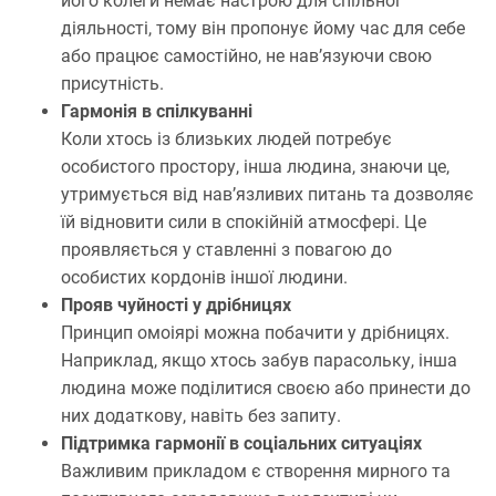
його колеги немає настрою для спільної
діяльності, тому він пропонує йому час для себе
або працює самостійно, не нав’язуючи свою
присутність.
Гармонія в спілкуванні
Коли хтось із близьких людей потребує
особистого простору, інша людина, знаючи це,
утримується від нав’язливих питань та дозволяє
їй відновити сили в спокійній атмосфері. Це
проявляється у ставленні з повагою до
особистих кордонів іншої людини.
Прояв чуйності у дрібницях
Принцип омоіярі можна побачити у дрібницях.
Наприклад, якщо хтось забув парасольку, інша
людина може поділитися своєю або принести до
них додаткову, навіть без запиту.
Підтримка гармонії в соціальних ситуаціях
Важливим прикладом є створення мирного та