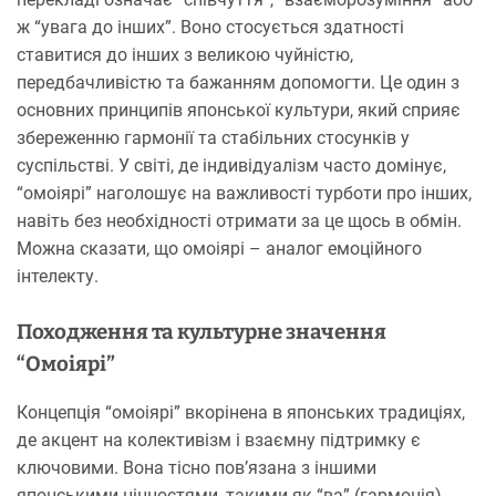
ж “увага до інших”. Воно стосується здатності
ставитися до інших з великою чуйністю,
передбачливістю та бажанням допомогти. Це один з
основних принципів японської культури, який сприяє
збереженню гармонії та стабільних стосунків у
суспільстві. У світі, де індивідуалізм часто домінує,
“омоіярі” наголошує на важливості турботи про інших,
навіть без необхідності отримати за це щось в обмін.
Можна сказати, що омоіярі – аналог емоційного
інтелекту.
Походження та культурне значення
“Омоіярі”
Концепція “омоіярі” вкорінена в японських традиціях,
де акцент на колективізм і взаємну підтримку є
ключовими. Вона тісно пов’язана з іншими
японськими цінностями, такими як “ва” (гармонія),