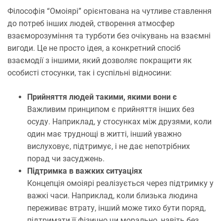
Філософія “Омоіярі” орієнтована на чутливе ставлення
до потреб інших людей, створення атмосфер
взаєморозуміння та турботи без очікувань на взаємні
вигоди. Це не просто ідея, а конкретний спосіб
взаємодії з іншими, який дозволяє покращити як
особисті стосунки, так і суспільні відносини:
Прийняття людей такими, якими вони є
Важливим принципом є прийняття інших без
осуду. Наприклад, у стосунках між друзями, коли
один має труднощі в житті, інший уважно
вислуховує, підтримує, і не дає непотрібних
порад чи засуджень.
Підтримка в важких ситуаціях
Концепція омоіярі реалізується через підтримку у
важкі часи. Наприклад, коли близька людина
переживає втрату, інший може тихо бути поряд,
підтримати її фізично чи морально, навіть без