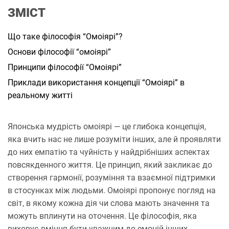
а
ЗМІСТ
н
н
я
Що таке філософія “Омоіярі”?
Основи філософії “омоіярі”
Принципи філософії “Омоіярі”
Приклади використання концепції “Омоіярі” в
реальному житті
Японська мудрість омоіярі — це глибока концепція,
яка вчить нас не лише розуміти інших, але й проявляти
до них емпатію та чуйність у найдрібніших аспектах
повсякденного життя. Це принцип, який закликає до
створення гармонії, розуміння та взаємної підтримки
в стосунках між людьми. Омоіярі пропонує погляд на
світ, в якому кожна дія чи слова мають значення та
можуть вплинути на оточення. Це філософія, яка
виховує вміння бути уважним до емоцій інших,