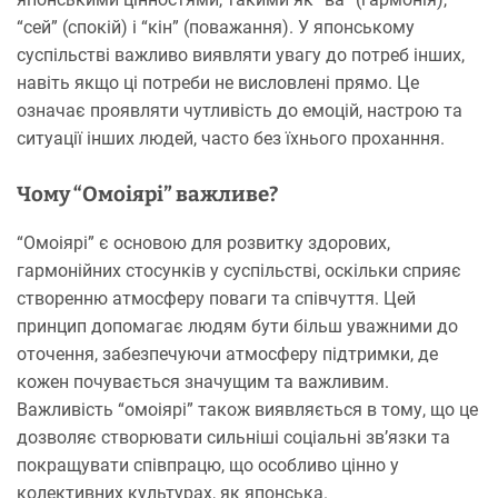
“сей” (спокій) і “кін” (поважання). У японському
суспільстві важливо виявляти увагу до потреб інших,
навіть якщо ці потреби не висловлені прямо. Це
означає проявляти чутливість до емоцій, настрою та
ситуації інших людей, часто без їхнього проханння.
Чому “Омоіярі” важливе?
“Омоіярі” є основою для розвитку здорових,
гармонійних стосунків у суспільстві, оскільки сприяє
створенню атмосферу поваги та співчуття. Цей
принцип допомагає людям бути більш уважними до
оточення, забезпечуючи атмосферу підтримки, де
кожен почувається значущим та важливим.
Важливість “омоіярі” також виявляється в тому, що це
дозволяє створювати сильніші соціальні зв’язки та
покращувати співпрацю, що особливо цінно у
колективних культурах, як японська.