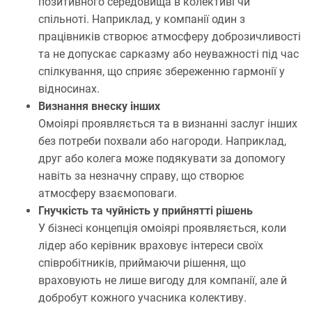
позитивного середовища в колективі чи
спільноті. Наприклад, у компанії один з
працівників створює атмосферу доброзичливості
та не допускає сарказму або неуважності під час
спілкування, що сприяє збереженню гармонії у
відносинах.
Визнання внеску інших
Омоіярі проявляється та в визнанні заслуг інших
без потреби похвали або нагороди. Наприклад,
друг або колега може подякувати за допомогу
навіть за незначну справу, що створює
атмосферу взаємоповаги.
Гнучкість та чуйність у прийнятті рішень
У бізнесі концепція омоіярі проявляється, коли
лідер або керівник враховує інтереси своїх
співробітників, приймаючи рішення, що
враховують не лише вигоду для компанії, але й
добробут кожного учасника колективу.