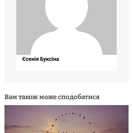
з
а
п
и
с
Єсенія Буксіна
і
в
Вам також може сподобатися