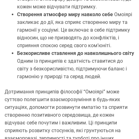
кожен може відчувати підтримку.
Створення атмосфер миру навколо себе
Омоіярі
закликає до дії, яка сприяє створенню миру та
гармонії у соціумі. Це включає в себе підтримку
відносин, що не призводять до конфліктів, і
сприяння спокою серед свого ком’юніті.
Безкорисливе ставлення до навколишнього світу
Одним із принципів є здатність ставитися до
світу з безкорисливістю, підтримуючи баланс і
гармонію у природі та серед людей.
Дотримання принципів філософії “Омоіярі” може
суттєво полегшити взаєморозуміння в будь-яких
ситуаціях, допомогти розвинути емпатію та сприяти
створенню позитивного середовища, де кожен
відчуває себе почутим і важливим. Ці принципи
сприяють розвитку стосунків, які грунтуються на
взаємоповазі, терпимості та турботі про інших.