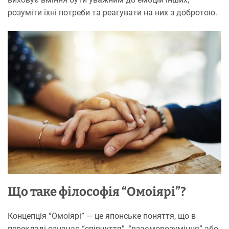
розуміти їхні потреби та реагувати на них з добротою.
Що таке філософія “Омоіярі”?
Концепція “Омоіярі” — це японське поняття, що в
перекладі означає “співчуття”, “взаєморозуміння” або