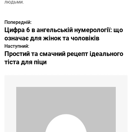
людьми.
Попередній:
Н
Цифра 6 в ангельській нумерології: що
а
означає для жінок та чоловіків
Наступний:
в
Простий та смачний рецепт ідеального
і
тіста для піци
г
а
ц
і
я