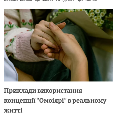
Приклади використання
концепції “Омоіярі” в реальному
житті