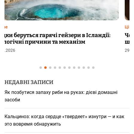
Цікаве
Чому від переляку з’являються мурашки на
шкірі: фізіологія пілоерекції
29.07.2026
НЕДАВНІ ЗАПИСИ
Як позбутися запаху риби на руках: дієві домашні
засоби
Кальциноз: когда сердце «твердеет» изнутри — и как
это вовремя обнаружить