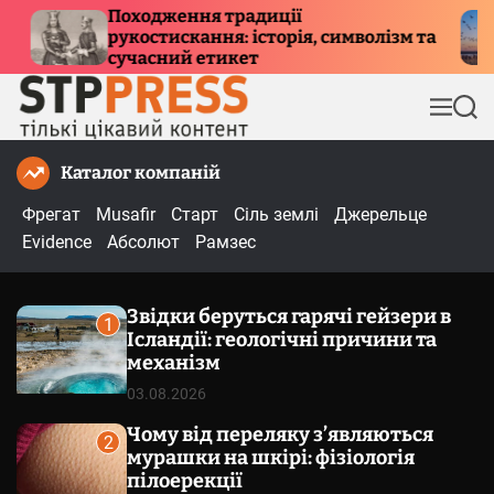
П
ції
Куди летять птахи взимку 
орія, символізм та
е
причини міграції та мар
р
е
М
П
й
е
о
т
н
ш
Каталог компаній
и
ю
у
к
д
Фрегат
Musafir
Старт
Сіль землі
Джерельце
о
Evidence
Абсолют
Рамзес
в
м
Звідки беруться гарячі гейзери в
і
1
Ісландії: геологічні причини та
с
механізм
т
03.08.2026
у
Чому від переляку з’являються
2
мурашки на шкірі: фізіологія
пілоерекції