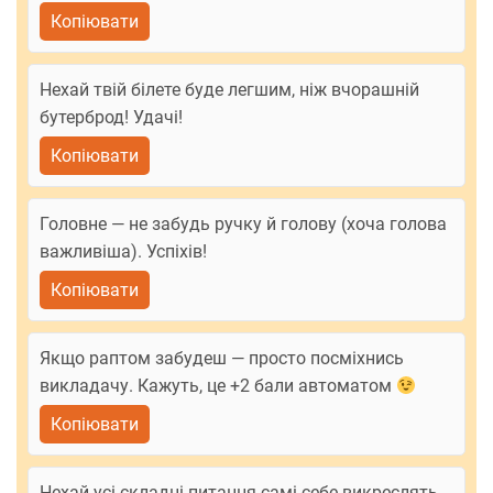
Копіювати
Нехай твій білете буде легшим, ніж вчорашній
бутерброд! Удачі!
Копіювати
Головне — не забудь ручку й голову (хоча голова
важливіша). Успіхів!
Копіювати
Якщо раптом забудеш — просто посміхнись
викладачу. Кажуть, це +2 бали автоматом
Копіювати
Нехай усі складні питання самі себе викреслять