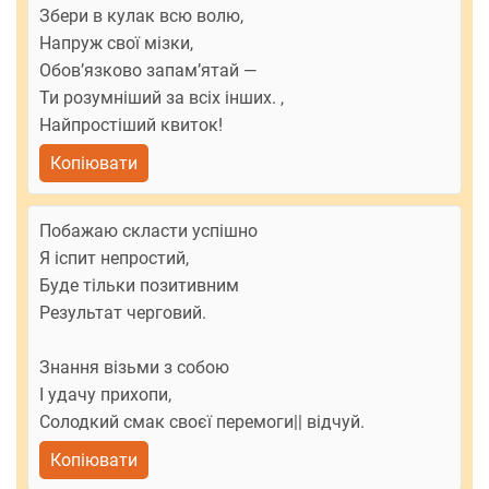
Збери в кулак всю волю,
Напруж свої мізки,
Обов’язково запам’ятай —
Ти розумніший за всіх інших. ,
Найпростіший квиток!
Копіювати
Побажаю скласти успішно
Я іспит непростий,
Буде тільки позитивним
Результат черговий.
Знання візьми з собою
І удачу прихопи,
Солодкий смак своєї перемоги|| відчуй.
Копіювати