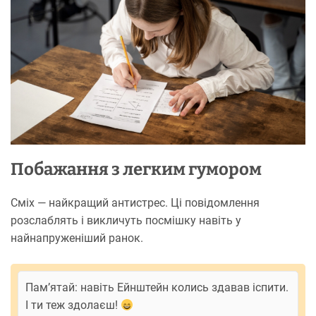
Побажання з легким гумором
Сміх — найкращий антистрес. Ці повідомлення
розслаблять і викличуть посмішку навіть у
найнапруженіший ранок.
Пам’ятай: навіть Ейнштейн колись здавав іспити.
І ти теж здолаєш!