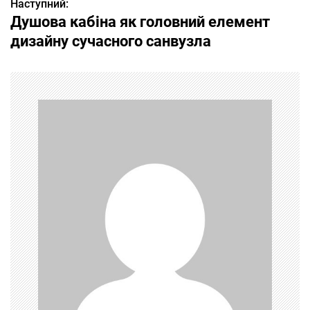
Наступний:
в
Душова кабіна як головний елемент
і
дизайну сучасного санвузла
г
а
ц
і
я
з
а
п
и