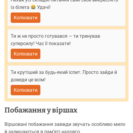
із білета
Удачі!
Копіювати
Ти ж не просто готувався — ти тренував
суперсилу! Час її показати!
Копіювати
Ти крутіший за будь-який іспит. Просто зайди й
доведи це всім!
Копіювати
Побажання у віршах
Віршовані побажання завжди звучать особливо мило
й залишаються в пам’яті надовго.