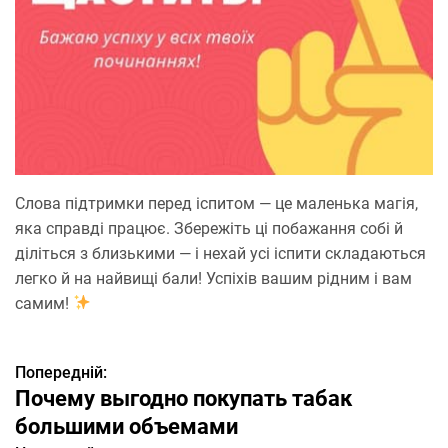
Слова підтримки перед іспитом — це маленька магія,
яка справді працює. Збережіть ці побажання собі й
діліться з близькими — і нехай усі іспити складаються
легко й на найвищі бали! Успіхів вашим рідним і вам
самим!
Попередній:
Н
Почему выгодно покупать табак
а
большими объемами