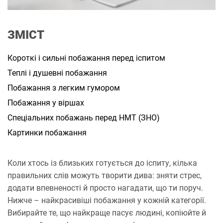
а
н
н
я
ЗМІСТ
Короткі і сильні побажання перед іспитом
Теплі і душевні побажання
Побажання з легким гумором
Побажання у віршах
Спеціальних побажань перед НМТ (ЗНО)
Картинки побажання
Коли хтось із близьких готується до іспиту, кілька
правильних слів можуть творити дива: зняти стрес,
додати впевненості й просто нагадати, що ти поруч.
Нижче – найкрасивіші побажання у кожній категорії.
Вибирайте те, що найкраще пасує людині, копіюйте й