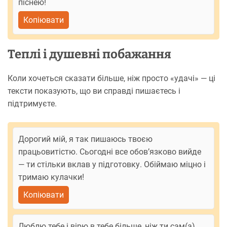
піснею!
Копіювати
Теплі і душевні побажання
Коли хочеться сказати більше, ніж просто «удачі» — ці
тексти показують, що ви справді пишаєтесь і
підтримуєте.
Дорогий мій, я так пишаюсь твоєю
працьовитістю. Сьогодні все обов’язково вийде
— ти стільки вклав у підготовку. Обіймаю міцно і
тримаю кулачки!
Копіювати
Люблю тебе і вірю в тебе більше, ніж ти сам(а).