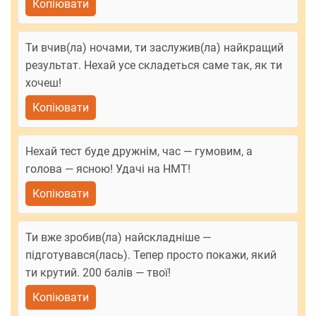
Копіювати
Ти вчив(ла) ночами, ти заслужив(ла) найкращий
результат. Нехай усе складеться саме так, як ти
хочеш!
Копіювати
Нехай тест буде дружнім, час — гумовим, а
голова — ясною! Удачі на НМТ!
Копіювати
Ти вже зробив(ла) найскладніше —
підготувався(лась). Тепер просто покажи, який
ти крутий. 200 балів — твої!
Копіювати