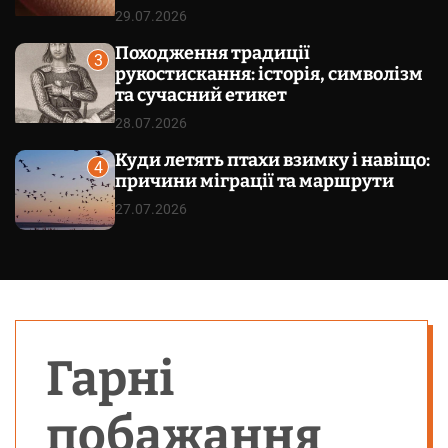
29.07.2026
Походження традиції
3
рукостискання: історія, символізм
та сучасний етикет
28.07.2026
Куди летять птахи взимку і навіщо:
4
причини міграції та маршрути
27.07.2026
Гарні
побажання