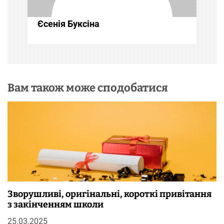
с
Єсенія Буксіна
і
в
Вам також може сподобатися
Зворушливі, оригінальні, короткі привітання
з закінченням школи
25.03.2025