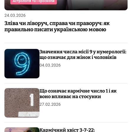
Астрологія та Гороскопи
24.03.2026
Зліва чи ліворуч, справа чи праворуч: як
правильно писати українською мовою
Значення числа місії 9 у нумерології:
що означає для жінок і чоловіків
04.03.2026
Що означає кармічне число 1 і як
воно впливає на стосунки
27.02.2026
Кармічний хвіст 3-7-22: