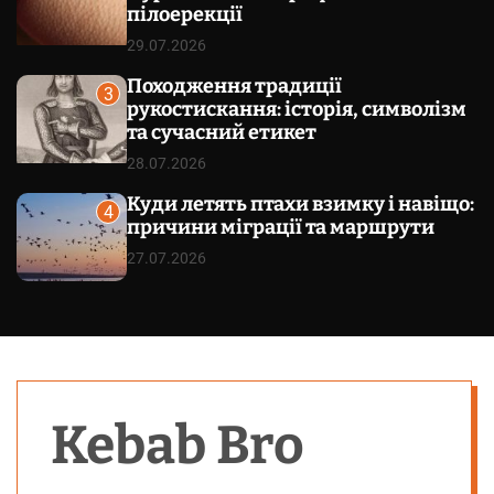
пілоерекції
29.07.2026
Походження традиції
3
рукостискання: історія, символізм
та сучасний етикет
28.07.2026
Куди летять птахи взимку і навіщо:
4
причини міграції та маршрути
27.07.2026
Kebab Bro