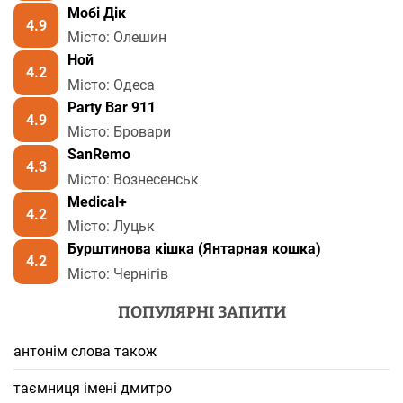
Мобі Дік
4.9
Місто: Олешин
Ной
4.2
Місто: Одеса
Party Bar 911
4.9
Місто: Бровари
SanRemo
4.3
Місто: Вознесенськ
Medical+
4.2
Місто: Луцьк
Бурштинова кішка (Янтарная кошка)
4.2
Місто: Чернігів
ПОПУЛЯРНІ ЗАПИТИ
антонім слова також
таємниця імені дмитро