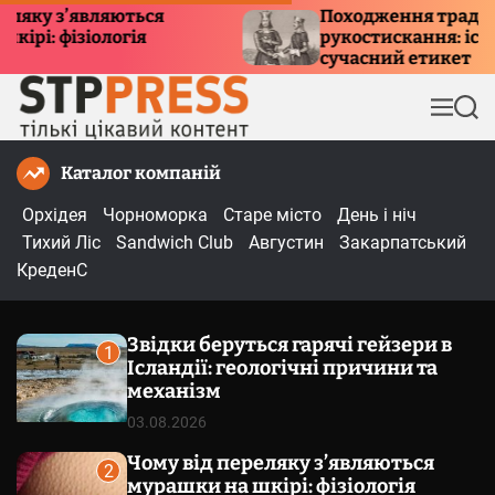
П
з’являються
Походження традиції
фізіологія
рукостискання: історія, с
е
сучасний етикет
р
е
М
П
й
е
о
т
н
ш
Каталог компаній
и
ю
у
к
д
Орхідея
Чорноморка
Старе місто
День і ніч
о
Тихий Ліс
Sandwich Club
Августин
Закарпатський
в
КреденС
м
і
Звідки беруться гарячі гейзери в
с
1
Ісландії: геологічні причини та
т
механізм
у
03.08.2026
Чому від переляку з’являються
2
мурашки на шкірі: фізіологія