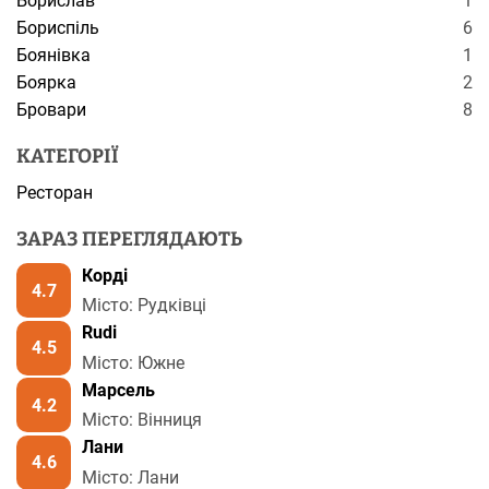
Борислав
1
Бориспіль
6
Боянівка
1
Боярка
2
Бровари
8
КАТЕГОРІЇ
Ресторан
ЗАРАЗ ПЕРЕГЛЯДАЮТЬ
Корді
4.7
Місто: Рудківці
Rudi
4.5
Місто: Южне
Марсель
4.2
Місто: Вінниця
Лани
4.6
Місто: Лани