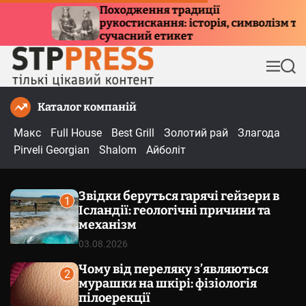
П
ення традиції
Куди летять пт
скання: історія, символізм та
е
причини мігра
ий етикет
р
е
М
П
й
е
о
т
н
ш
Каталог компаній
и
ю
у
к
д
Макс
Full House
Best Grill
Золотий рай
Злагода
о
Pirveli Georgian
Shalom
Айболіт
в
м
Звідки беруться гарячі гейзери в
і
1
Ісландії: геологічні причини та
с
механізм
т
03.08.2026
у
Чому від переляку з’являються
2
мурашки на шкірі: фізіологія
пілоерекції