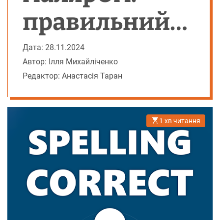
правильний
правопис
Дата: 28.11.2024
Автор: Ілля Михайліченко
Редактор: Анастасія Таран
1 хв читання
О
р
і
є
н
т
о
в
н
и
й
ч
а
с
ч