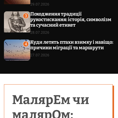
29.07.2026
Походження традиції
3
рукостискання: історія, символізм
та сучасний етикет
28.07.2026
Куди летять птахи взимку і навіщо:
4
причини міграції та маршрути
27.07.2026
МалярЕм чи
малярОм: