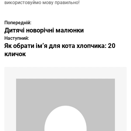
використовуймо мову правильно!
Попередній:
Н
Дитячі новорічні малюнки
а
Наступний:
Як обрати ім’я для кота хлопчика: 20
в
кличок
і
г
а
ц
і
я