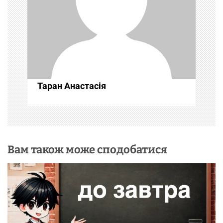
з
а
п
и
Таран Анастасія
с
і
в
Вам також може сподобатися