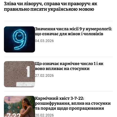
Зліва чи ліворуч, справа чи праворуч: як
правильно писати українською мовою
Значення числа місії 9 у нумерології:
що означає для жінок і чоловіків
04.03.2026
Що означає кармічне число 1 і як
воно впливає на стосунки
27.02.2026
Кармічний хвіст 3-7-22:
розшифрування, вплив на стосунки
та поради щодо пропрацювання
20.02.2026