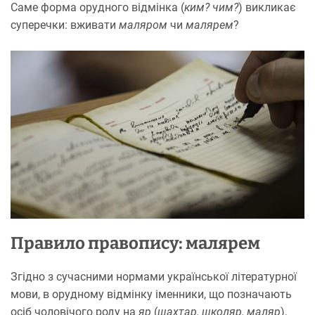
Саме форма орудного відмінка (
ким? чим?
) викликає
суперечки: вживати
маляром
чи
малярем
?
Правило правопису: малярем
Згідно з сучасними нормами української літературної
мови, в орудному відмінку іменники, що позначають
осіб чоловічого роду на
яр
(
шахтар, школяр, маляр
),