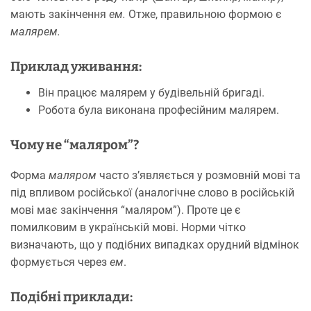
мають закінчення
ем.
Отже, правильною формою є
малярем.
Приклад уживання:
Він працює малярем у будівельній бригаді.
Робота була виконана професійним малярем.
Чому не “маляром”?
Форма
маляром
часто з’являється у розмовній мові та
під впливом російської (аналогічне слово в російській
мові має закінчення “маляром”). Проте це є
помилковим в українській мові. Норми чітко
визначають, що у подібних випадках орудний відмінок
формується через
ем
.
Подібні приклади: