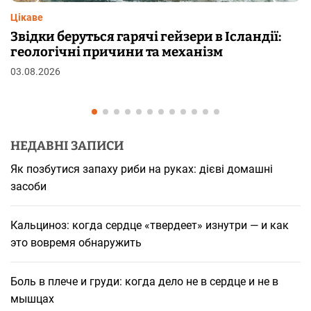
Цікаве
Чому від переляку з’являються мурашки на
шкірі: фізіологія пілоерекції
29.07.2026
НЕДАВНІ ЗАПИСИ
Як позбутися запаху риби на руках: дієві домашні
засоби
Кальциноз: когда сердце «твердеет» изнутри — и как
это вовремя обнаружить
Боль в плече и груди: когда дело не в сердце и не в
мышцах