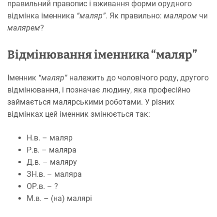
правильний правопис і вживання форми орудного
відмінка іменника
“маляр”
. Як правильно:
маляром
чи
малярем
?
Відмінювання іменника “маляр”
Іменник
“маляр”
належить до чоловічого роду, другого
відмінювання, і позначає людину, яка професійно
займається малярськими роботами. У різних
відмінках цей іменник змінюється так:
Н.в. – маляр
Р.в. – маляра
Д.в. – маляру
ЗН.в. – маляра
ОР.в. – ?
М.в. – (на) малярі