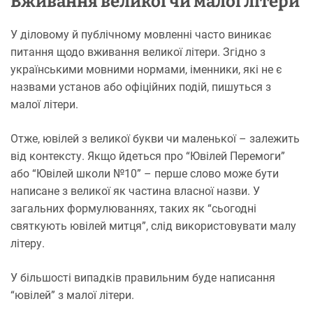
Вживання великої чи малої літери
У діловому й публічному мовленні часто виникає
питання щодо вживання великої літери. Згідно з
українськими мовними нормами, іменники, які не є
назвами установ або офіційних подій, пишуться з
малої літери.
Отже, ювілей з великої букви чи маленької – залежить
від контексту. Якщо йдеться про “Ювілей Перемоги”
або “Ювілей школи №10” – перше слово може бути
написане з великої як частина власної назви. У
загальних формулюваннях, таких як “сьогодні
святкують ювілей митця”, слід використовувати малу
літеру.
У більшості випадків правильним буде написання
“ювілей” з малої літери.