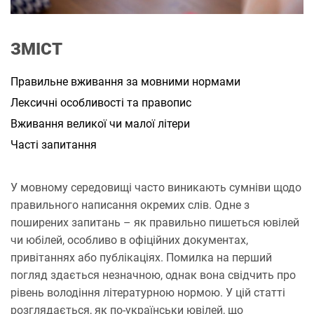
а
н
н
я
ЗМІСТ
Правильне вживання за мовними нормами
Лексичні особливості та правопис
Вживання великої чи малої літери
Часті запитання
У мовному середовищі часто виникають сумніви щодо
правильного написання окремих слів. Одне з
поширених запитань – як правильно пишеться ювілей
чи юбілей, особливо в офіційних документах,
привітаннях або публікаціях. Помилка на перший
погляд здається незначною, однак вона свідчить про
рівень володіння літературною нормою. У цій статті
розглядається, як по-українськи ювілей, що