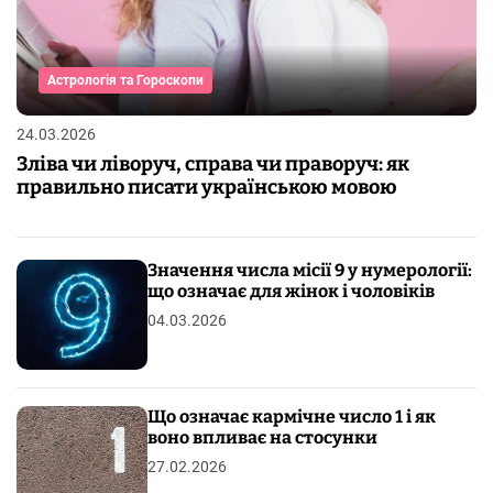
Астрологія та Гороскопи
24.03.2026
Зліва чи ліворуч, справа чи праворуч: як
правильно писати українською мовою
Значення числа місії 9 у нумерології:
що означає для жінок і чоловіків
04.03.2026
Що означає кармічне число 1 і як
воно впливає на стосунки
27.02.2026