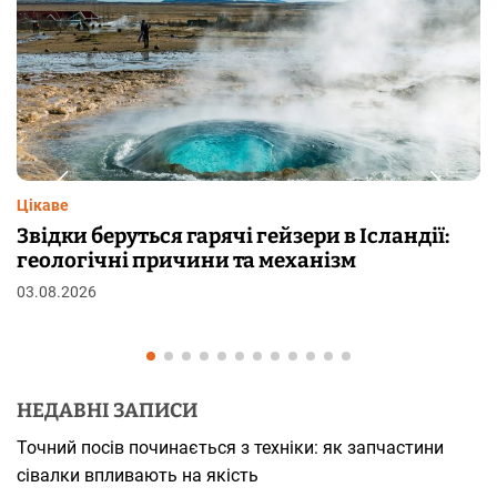
Цікаве
ландії:
Чому від переляку з’являються мур
шкірі: фізіологія пілоерекції
29.07.2026
НЕДАВНІ ЗАПИСИ
Точний посів починається з техніки: як запчастини
сівалки впливають на якість