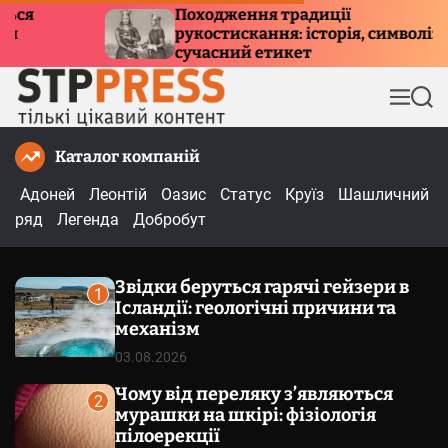
П
Походження традиції
Куди ле
рукостискання: історія, символізм та
е
причин
сучасний етикет
р
е
М
П
й
е
о
т
н
ш
Каталог компаній
и
ю
у
к
д
Адоней
Леонтій
Оазис
Статус
Круїз
Шашличний
о
ряд
Легенда
Добробут
в
м
Звідки беруться гарячі гейзери в
і
1
Ісландії: геологічні причини та
с
механізм
т
03.08.2026
у
Чому від переляку з’являються
2
мурашки на шкірі: фізіологія
пілоерекції