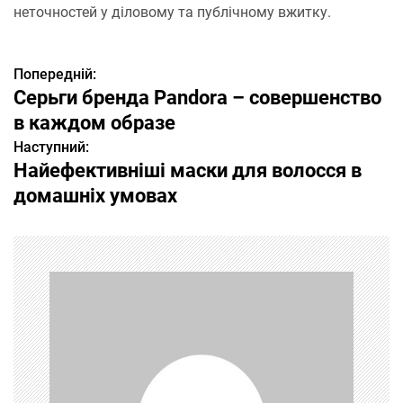
неточностей у діловому та публічному вжитку.
Попередній:
Н
Серьги бренда Pandora – совершенство
а
в каждом образе
Наступний:
в
Найефективніші маски для волосся в
і
домашніх умовах
г
а
ц
і
я