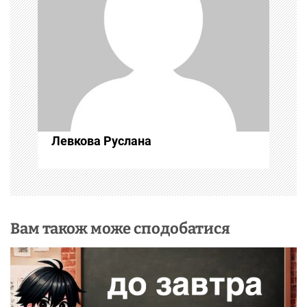
з
а
п
и
с
Левкова Руслана
і
в
Вам також може сподобатися