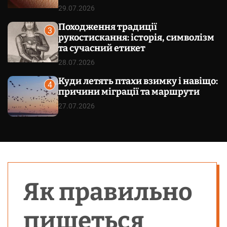
29.07.2026
Походження традиції
3
рукостискання: історія, символізм
та сучасний етикет
28.07.2026
Куди летять птахи взимку і навіщо:
4
причини міграції та маршрути
27.07.2026
Як правильно
пишеться