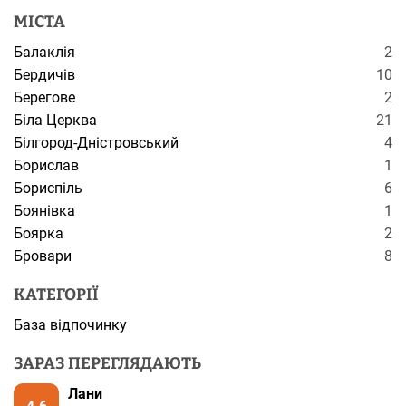
МІСТА
Балаклія
2
Бердичів
10
Берегове
2
Біла Церква
21
Білгород-Дністровський
4
Борислав
1
Бориспіль
6
Боянівка
1
Боярка
2
Бровари
8
КАТЕГОРІЇ
База відпочинку
ЗАРАЗ ПЕРЕГЛЯДАЮТЬ
Лани