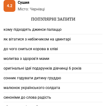
Сушия
4.2
Місто: Чернівці
ПОПУЛЯРНІ ЗАПИТИ
кому підходять джинси палаццо
як вітатися з небіжчиком на цвинтарі
до чого сниться корова в хліві
молитва з здоров'я мами
оригінальні ідеї подарунків дівчинці 6 років
сонник годувати дитину груддю
малюнок українського солдата
синоніми до слова радість