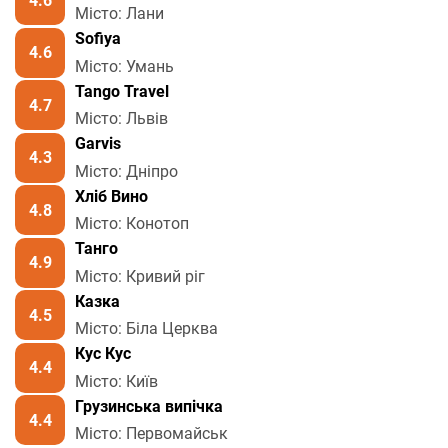
4.6
Місто: Лани
Sofiya
4.6
Місто: Умань
Tango Travel
4.7
Місто: Львів
Garvis
4.3
Місто: Дніпро
Хліб Вино
4.8
Місто: Конотоп
Танго
4.9
Місто: Кривий ріг
Казка
4.5
Місто: Біла Церква
Кус Кус
4.4
Місто: Київ
Грузинська випічка
4.4
Місто: Первомайськ