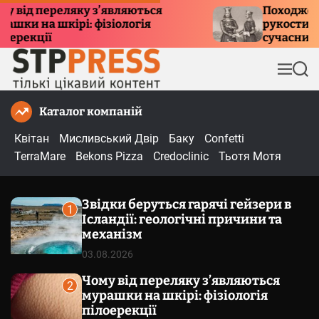
П
ід переляку з’являються
Походження т
 на шкірі: фізіологія
рукостискання:
е
екції
сучасний ети
р
е
М
П
й
е
о
т
н
ш
Каталог компаній
и
ю
у
к
д
Квітан
Мисливський Двір
Баку
Confetti
о
TerraMare
Bekons Pizza
Credoclinic
Тьотя Мотя
в
м
Звідки беруться гарячі гейзери в
і
1
Ісландії: геологічні причини та
с
механізм
т
03.08.2026
у
Чому від переляку з’являються
2
мурашки на шкірі: фізіологія
пілоерекції