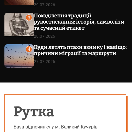
29.07.2026
Походження традиції
3
рукостискання: історія, символізм
та сучасний етикет
28.07.2026
Куди летять птахи взимку і навіщо:
4
причини міграції та маршрути
27.07.2026
Рутка
База відпочинку у м. Великий Кучурів