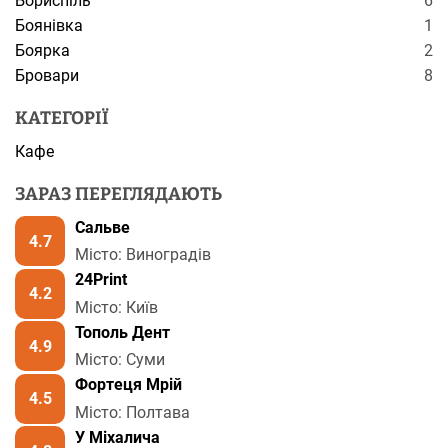
Бориспіль
6
Боянівка
1
Боярка
2
Бровари
8
КАТЕГОРІЇ
Кафе
ЗАРАЗ ПЕРЕГЛЯДАЮТЬ
Сальве
4.7
Місто: Виноградів
24Print
4.2
Місто: Київ
Тополь Дент
4.9
Місто: Суми
Фортеця Мрій
4.5
Місто: Полтава
У Міхалича