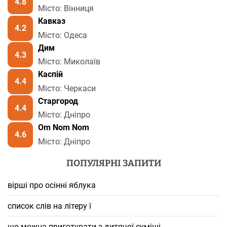
4.8
Місто: Вінниця
Кавказ
4.2
Місто: Одеса
Дим
4.3
Місто: Миколаїв
Каспій
4.4
Місто: Черкаси
Старгород
4.4
Місто: Дніпро
Om Nom Nom
4.6
Місто: Дніпро
ПОПУЛЯРНІ ЗАПИТИ
вірші про осінні яблука
список слів на літеру ї
що можна приготувати з дитячої суміші