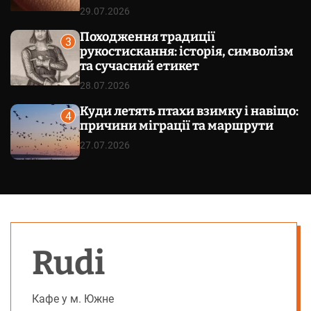
29.07.2026
Походження традиції
3
рукостискання: історія, символізм
та сучасний етикет
28.07.2026
Куди летять птахи взимку і навіщо:
4
причини міграції та маршрути
27.07.2026
Rudi
Кафе у м. Южне