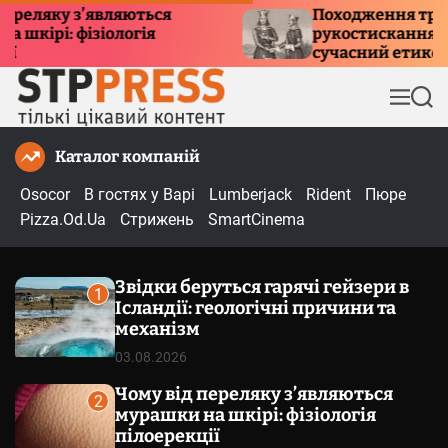
П
ку з’являються
Походження традиції
: фізіологія
рукостискання: історія,
е
сучасний етикет
р
е
М
П
й
е
о
т
н
ш
Каталог компаній
и
ю
у
к
д
Osocor
В гостях у Варі
Lumberjack
Rident
Пюре
о
Pizza.Od.Ua
Стрижень
SmartCinema
в
м
Звідки беруться гарячі гейзери в
і
1
Ісландії: геологічні причини та
с
механізм
т
03.08.2026
у
Чому від переляку з’являються
2
мурашки на шкірі: фізіологія
пілоерекції