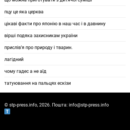
пцу це яка церква
цікаві факти про японію в наш час і в давнину
вірші подяка захисникам україни
прислівʼя про природу і тварин.
лагідний
чому гадес а не аїд
татуювання на пальцях ескізи
© stp-press.info, 2026. Пошта: info@stp-press.info