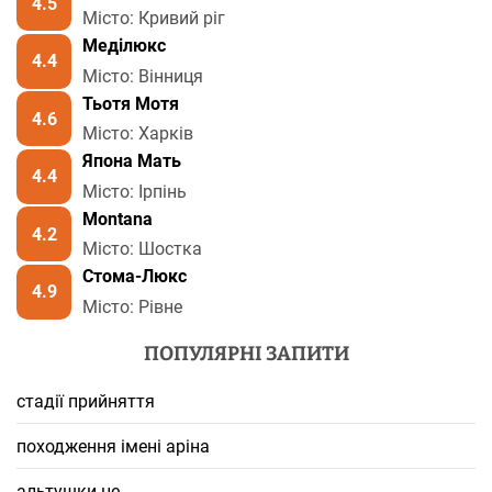
4.5
Місто: Кривий ріг
Меділюкс
4.4
Місто: Вінниця
Тьотя Мотя
4.6
Місто: Харків
Япона Мать
4.4
Місто: Ірпінь
Montana
4.2
Місто: Шостка
Стома-Люкс
4.9
Місто: Рівне
ПОПУЛЯРНІ ЗАПИТИ
стадії прийняття
походження імені аріна
альтушки це