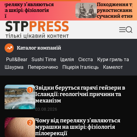
П
ку з’являються
Походження традиції
і: фізіологія
рукостискання: історія
е
сучасний етикет
р
е
М
П
й
е
о
т
н
ш
Каталог компаній
и
ю
у
к
д
Pull&Bear
Sushi Time
Ідилія
Сієста
Кури гриль та
о
Шаурма
Пеперончино
Піцерія Італієць
Камелот
в
м
Звідки беруться гарячі гейзери в
і
1
Ісландії: геологічні причини та
с
механізм
т
03.08.2026
у
Чому від переляку з’являються
2
мурашки на шкірі: фізіологія
пілоерекції