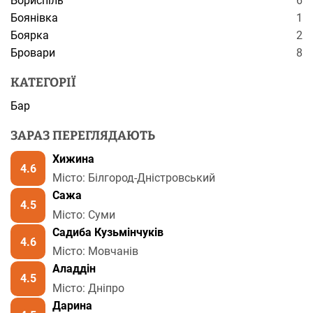
Бориспіль
6
Боянівка
1
Боярка
2
Бровари
8
КАТЕГОРІЇ
Бар
ЗАРАЗ ПЕРЕГЛЯДАЮТЬ
Хижина
4.6
Місто: Білгород-Дністровський
Сажа
4.5
Місто: Суми
Садиба Кузьмінчуків
4.6
Місто: Мовчанів
Аладдін
4.5
Місто: Дніпро
Дарина