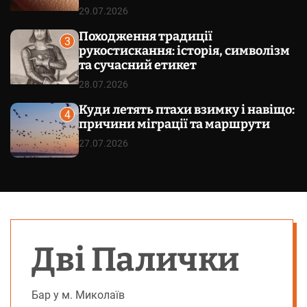
29.07.2026
Походження традиції
3
рукостискання: історія, символізм
та сучасний етикет
28.07.2026
Куди летять птахи взимку і навіщо:
4
причини міграції та маршрути
27.07.2026
Дві Палички
Бар у м. Миколаїв