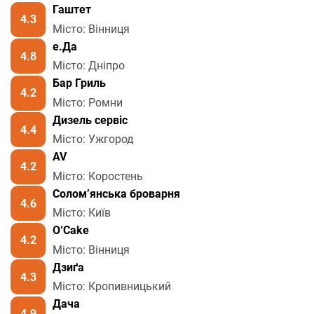
Гаштет
4.3
Місто: Вінниця
е.Да
4.8
Місто: Дніпро
Бар Гриль
4.2
Місто: Ромни
Дизель сервіс
4.4
Місто: Ужгород
AV
4.2
Місто: Коростень
Солом’янська броварня
4.6
Місто: Київ
O‘Cake
4.2
Місто: Вінниця
Дзиґа
4.3
Місто: Кропивницький
Дача
4.9