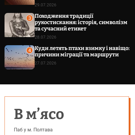
29.07.2026
Походження традиції
3
рукостискання: історія, символізм
та сучасний етикет
28.07.2026
Куди летять птахи взимку і навіщо:
4
причини міграції та маршрути
27.07.2026
В м’ясо
Паб у м. Полтава