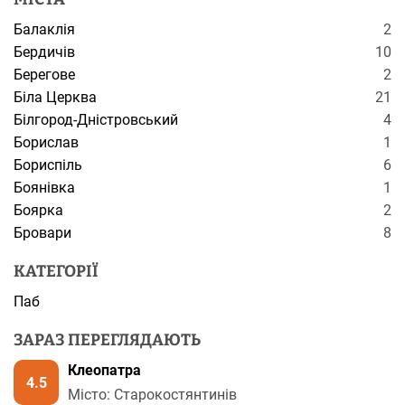
Балаклія
2
Бердичів
10
Берегове
2
Біла Церква
21
Білгород-Дністровський
4
Борислав
1
Бориспіль
6
Боянівка
1
Боярка
2
Бровари
8
КАТЕГОРІЇ
Паб
ЗАРАЗ ПЕРЕГЛЯДАЮТЬ
Клеопатра
4.5
Місто: Старокостянтинів