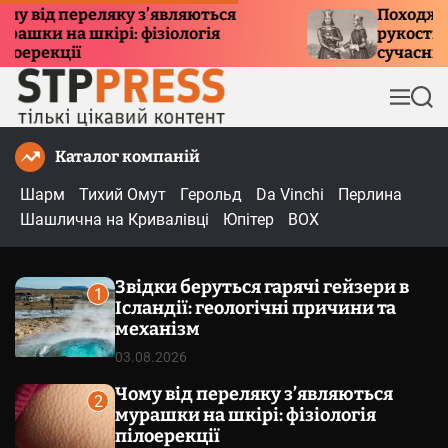
П
від переляку з’являються
Походження 
и на шкірі: фізіологія
рукостискання
е
рекції
сучасний ет
р
е
М
П
й
е
о
т
н
ш
Каталог компаній
и
ю
у
к
д
Шарм
Тихий Омут
Герольд
Da Vinchi
Перлина
о
Шашлична на Кривалівці
Юпітер
BOX
в
м
Звідки беруться гарячі гейзери в
і
1
Ісландії: геологічні причини та
с
механізм
т
03.08.2026
у
Чому від переляку з’являються
2
мурашки на шкірі: фізіологія
пілоерекції