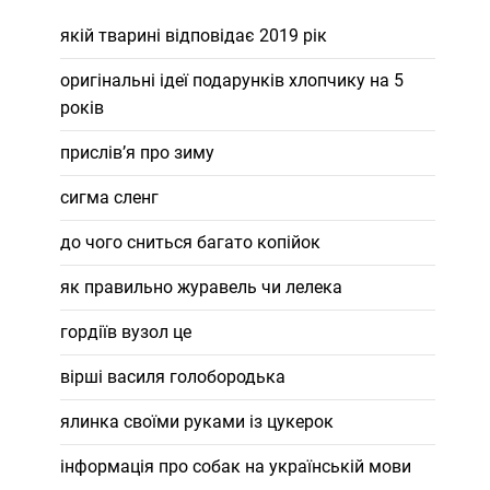
якій тварині відповідає 2019 рік
оригінальні ідеї подарунків хлопчику на 5
років
прислів’я про зиму
сигма сленг
до чого сниться багато копійок
як правильно журавель чи лелека
гордіїв вузол це
вірші василя голобородька
ялинка своїми руками із цукерок
інформація про собак на українській мови