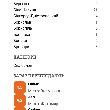
Берегове
2
Біла Церква
21
Білгород-Дністровський
4
Борислав
1
Бориспіль
6
Боянівка
1
Боярка
2
Бровари
8
КАТЕГОРІЇ
Спа-салон
ЗАРАЗ ПЕРЕГЛЯДАЮТЬ
Олімп
4.5
Місто: Знамʼянка
Jan
4.2
Місто: Житомир
Сафарі