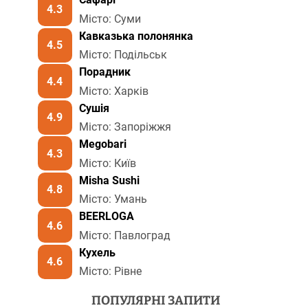
4.3
Місто: Суми
Кавказька полонянка
4.5
Місто: Подільськ
Порадник
4.4
Місто: Харків
Сушія
4.9
Місто: Запоріжжя
Megobari
4.3
Місто: Київ
Misha Sushi
4.8
Місто: Умань
BEERLOGA
4.6
Місто: Павлоград
Кухель
4.6
Місто: Рівне
ПОПУЛЯРНІ ЗАПИТИ