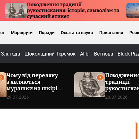
Походження традиції
Ку
рукостискання: історія, символізм та
пр
сучасний етикет
ог
Маршрути
Поради
Освіта та наука
Привітання
Розв
Злагода
Шоколадний Теремок
Alibi
Ветнова
Black Piz
Чому від переляку
Походженн
2
3
з’являються
традиції
мурашки на шкірі:
рукостиска
фізіологія
історія, сим
29.07.2026
28.07.2026
пілоерекції
сучасний е