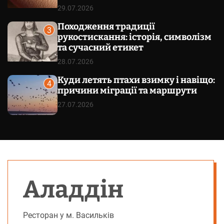
29.07.2026
Походження традиції
3
рукостискання: історія, символізм
та сучасний етикет
28.07.2026
Куди летять птахи взимку і навіщо:
4
причини міграції та маршрути
27.07.2026
Аладдін
Ресторан у м. Васильків