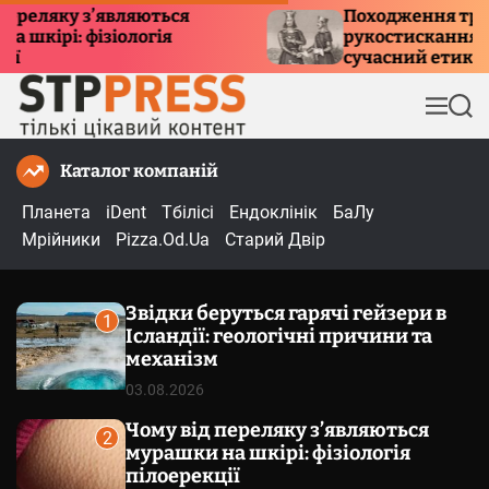
П
ку з’являються
Походження традиції
і: фізіологія
рукостискання: історія
е
сучасний етикет
р
е
М
П
й
е
о
т
н
ш
Каталог компаній
и
ю
у
к
д
Планета
iDent
Тбілісі
Ендоклінік
БаЛу
о
Мрійники
Pizza.Od.Ua
Старий Двір
в
м
Звідки беруться гарячі гейзери в
і
1
Ісландії: геологічні причини та
с
механізм
т
03.08.2026
у
Чому від переляку з’являються
2
мурашки на шкірі: фізіологія
пілоерекції