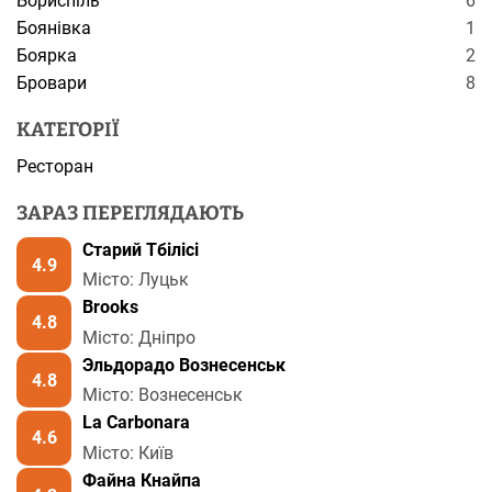
Бориспіль
6
Боянівка
1
Боярка
2
Бровари
8
КАТЕГОРІЇ
Ресторан
ЗАРАЗ ПЕРЕГЛЯДАЮТЬ
Старий Тбілісі
4.9
Місто: Луцьк
Brooks
4.8
Місто: Дніпро
Эльдорадо Вознесенськ
4.8
Місто: Вознесенськ
La Carbonara
4.6
Місто: Київ
Файна Кнайпа