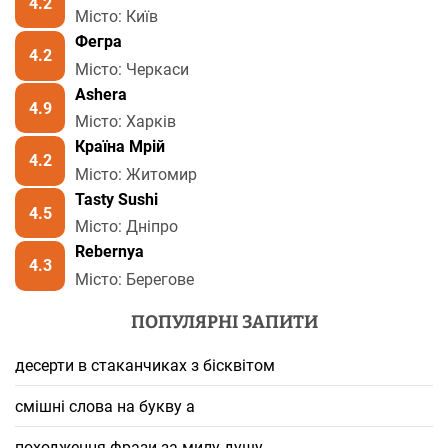
4.2
Місто: Київ
Фегра
4.2
Місто: Черкаси
Ashera
4.9
Місто: Харків
Країна Мрій
4.2
Місто: Житомир
Tasty Sushi
4.5
Місто: Дніпро
Rebernya
4.3
Місто: Берегове
ПОПУЛЯРНІ ЗАПИТИ
десерти в стаканчиках з бісквітом
смішні слова на букву а
походження фрази за милу душу