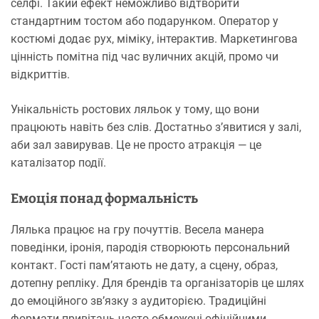
селфі. Такий ефект неможливо відтворити
стандартним тостом або подарунком. Оператор у
костюмі додає рух, міміку, інтерактив. Маркетингова
цінність помітна під час вуличних акцій, промо чи
відкриттів.
Унікальність ростових ляльок у тому, що вони
працюють навіть без слів. Достатньо з’явитися у залі,
аби зал завирував. Це не просто атракція — це
каталізатор події.
Емоція понад формальність
Лялька працює на гру почуттів. Весела манера
поведінки, іронія, пародія створюють персональний
контакт. Гості пам’ятають не дату, а сцену, образ,
дотепну репліку. Для брендів та організаторів це шлях
до емоційного зв’язку з аудиторією. Традиційні
формати привітань часто обмежені офіційними