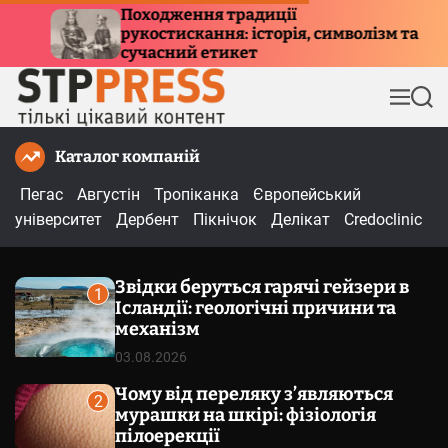
П
адиції
Куди летять птахи взи
 історія, символізм та
е
причини міграції та
ет
р
е
М
П
й
е
о
т
н
ш
Каталог компаній
и
ю
у
к
д
Пегас
Августін
Тропіканка
Європейський
о
університет
Дербент
Пікнічок
Делікат
Credoclinic
в
м
Звідки беруться гарячі гейзери в
і
1
Ісландії: геологічні причини та
с
механізм
т
03.08.2026
у
Чому від переляку з’являються
2
мурашки на шкірі: фізіологія
пілоерекції