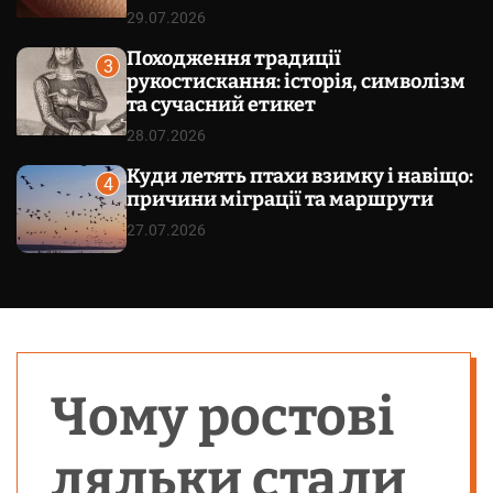
29.07.2026
Походження традиції
3
рукостискання: історія, символізм
та сучасний етикет
28.07.2026
Куди летять птахи взимку і навіщо:
4
причини міграції та маршрути
27.07.2026
Чому ростові
ляльки стали