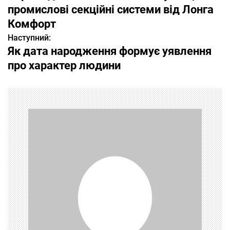
а
промислові секційні системи від Лонга
Комфорт
в
Наступний:
і
Як дата народження формує уявлення
про характер людини
г
а
ц
і
я
з
а
п