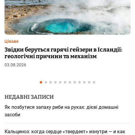
Цікаве
Чому від переляку з’являються мурашки на
шкірі: фізіологія пілоерекції
29.07.2026
НЕДАВНІ ЗАПИСИ
Як позбутися запаху риби на руках: дієві домашні
засоби
Кальциноз: когда сердце «твердеет» изнутри — и как