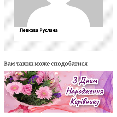
и
с
Левкова Руслана
і
в
Вам також може сподобатися