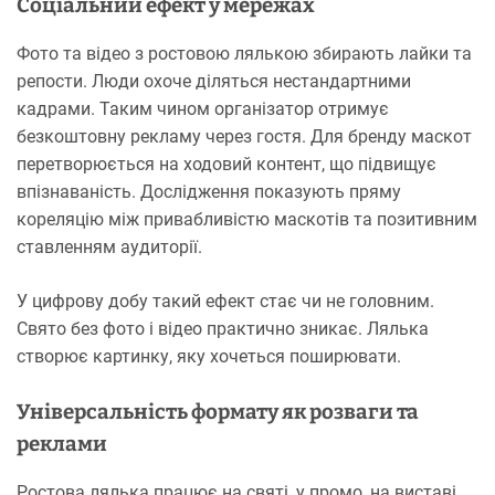
Соціальний ефект у мережах
Фото та відео з ростовою лялькою збирають лайки та
репости. Люди охоче діляться нестандартними
кадрами. Таким чином організатор отримує
безкоштовну рекламу через гостя. Для бренду маскот
перетворюється на ходовий контент, що підвищує
впізнаваність. Дослідження показують пряму
кореляцію між привабливістю маскотів та позитивним
ставленням аудиторії.
У цифрову добу такий ефект стає чи не головним.
Свято без фото і відео практично зникає. Лялька
створює картинку, яку хочеться поширювати.
Універсальність формату як розваги та
реклами
Ростова лялька працює на святі, у промо, на виставі.