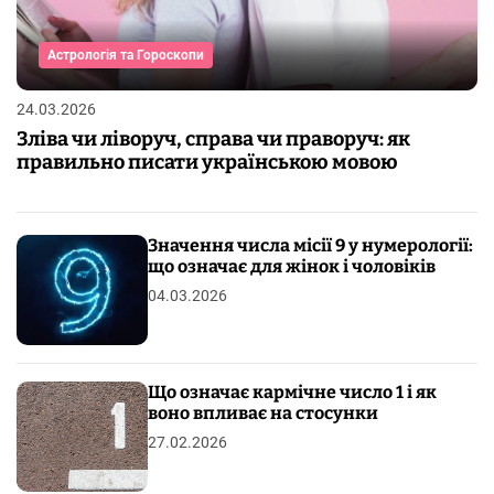
Астрологія та Гороскопи
24.03.2026
Зліва чи ліворуч, справа чи праворуч: як
правильно писати українською мовою
Значення числа місії 9 у нумерології:
що означає для жінок і чоловіків
04.03.2026
Що означає кармічне число 1 і як
воно впливає на стосунки
27.02.2026