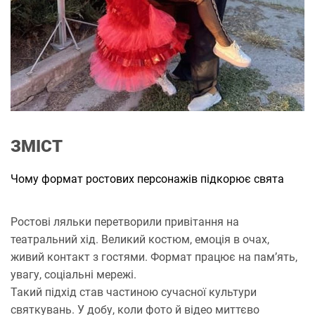
а
н
н
я
ЗМІСТ
Чому формат ростових персонажів підкорює свята
Ростові ляльки перетворили привітання на
театральний хід. Великий костюм, емоція в очах,
живий контакт з гостями. Формат працює на пам’ять,
увагу, соціальні мережі.
Такий підхід став частиною сучасної культури
святкувань. У добу, коли фото й відео миттєво