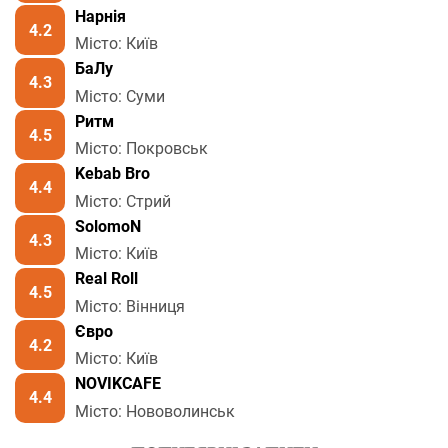
Нарнія
4.2
Місто: Київ
БаЛу
4.3
Місто: Суми
Ритм
4.5
Місто: Покровськ
Kebab Bro
4.4
Місто: Стрий
SolomoN
4.3
Місто: Київ
Real Roll
4.5
Місто: Вінниця
Євро
4.2
Місто: Київ
NOVIKCAFE
4.4
Місто: Нововолинськ