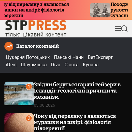
П
від переляку з’являються
Походження 
и на шкірі: фізіологія
рукостискання
е
рекції
сучасний ет
р
е
М
П
й
е
о
т
н
ш
Каталог компаній
и
ю
у
к
д
Цукерня Потоцьких
Панські Чани
ВетЕксперт
о
iDent
Шаурмішка
Diva
Сієста
Купава
в
м
Звідки беруться гарячі гейзери в
і
1
Ісландії: геологічні причини та
с
механізм
т
03.08.2026
у
Чому від переляку з’являються
2
мурашки на шкірі: фізіологія
пілоерекції