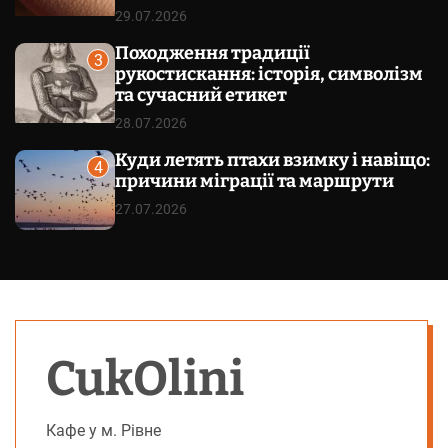
29.07.2026
Походження традиції
3
рукостискання: історія, символізм
та сучасний етикет
28.07.2026
Куди летять птахи взимку і навіщо:
4
причини міграції та маршрути
27.07.2026
CukOlini
Кафе у м. Рівне