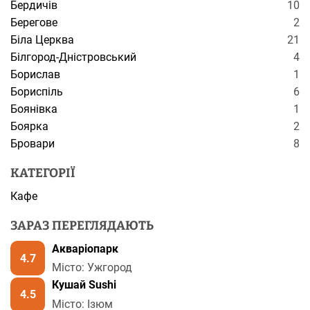
Бердичів
10
Берегове
2
Біла Церква
21
Білгород-Дністровський
4
Борислав
1
Бориспіль
6
Боянівка
1
Боярка
2
Бровари
8
КАТЕГОРІЇ
Кафе
ЗАРАЗ ПЕРЕГЛЯДАЮТЬ
Акваріопарк
4.7
Місто: Ужгород
Кушай Sushi
4.5
Місто: Ізюм