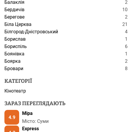
Балаклія
2
Бердичів
10
Берегове
2
Біла Церква
21
Білгород-Дністровський
4
Борислав
1
Бориспіль
6
Боянівка
1
Боярка
2
Бровари
8
КАТЕГОРІЇ
Кінотеатр
ЗАРАЗ ПЕРЕГЛЯДАЮТЬ
Міра
4.9
Місто: Суми
Express