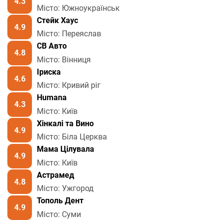
4.3
Місто: Южноукраїнськ
Стейк Хаус
4.9
Місто: Переяслав
СВ Авто
4.8
Місто: Вінниця
Іриска
4.6
Місто: Кривий ріг
Humana
4.3
Місто: Київ
Хінкалі та Вино
4.9
Місто: Біла Церква
Мама Цілувала
4.9
Місто: Київ
Астрамед
4.8
Місто: Ужгород
Тополь Дент
4.9
Місто: Суми