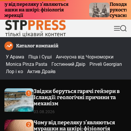
П
ід переляку з’являються
Походження 
и на шкірі: фізіологія
рукостискання
е
екції
сучасний ети
р
е
М
П
й
е
о
т
н
ш
Каталог компаній
и
ю
у
к
д
У Арама
Піца і Суші
Анчоусна від Чорноморки
о
Monica Pinza Pasta
Гостинний Двір
Pirveli Georgian
в
Лор і ко
Актив Драйв
м
і
Звідки беруться гарячі гейзери в
с
1
Ісландії: геологічні причини та
т
механізм
у
03.08.2026
Чому від переляку з’являються
2
мурашки на шкірі: фізіологія