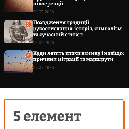
пілоерекції
29.07.2026
Походження традиції
3
рукостискання: історія, символізм
та сучасний етикет
28.07.2026
Куди летять птахи взимку і навіщо:
4
причини міграції та маршрути
27.07.2026
5 елемент