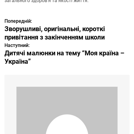
загального здоров’я та якості життя.
Попередній:
Н
Зворушливі, оригінальні, короткі
а
привітання з закінченням школи
Наступний:
в
Дитячі малюнки на тему “Моя країна –
і
Україна”
г
а
ц
і
я