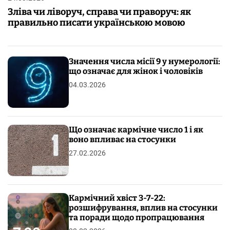
Зліва чи ліворуч, справа чи праворуч: як
правильно писати українською мовою
Значення числа місії 9 у нумерології:
що означає для жінок і чоловіків
04.03.2026
Що означає кармічне число 1 і як
воно впливає на стосунки
27.02.2026
Кармічний хвіст 3-7-22:
розшифрування, вплив на стосунки
та поради щодо пропрацювання