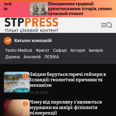
П
Походження традиції
Куди 
рукостискання: історія, символізм та
е
причи
сучасний етикет
р
е
М
П
й
е
о
т
н
ш
Каталог компаній
и
ю
у
к
д
Yanko Medical
Фрегат
Сафарі
Асторія
Імперія
о
Дарина
Асклепій
ЛЄВІКА
в
м
Звідки беруться гарячі гейзери в
і
1
Ісландії: геологічні причини та
с
механізм
т
03.08.2026
у
Чому від переляку з’являються
2
мурашки на шкірі: фізіологія
пілоерекції