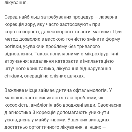
лікування.
Серед найбільш затребуваних процедур — лазерна
корекція зору, яку часто застосовують при
короткозорості, далекозорості та астигматизмі. Цей
метод дозволяє з високою точністю змінити форму
рогівки, усуваючи проблему без тривалого
відновлення. Також популярними є мікрохірургічні
втручання: видалення катаракти з імплантацією
штучного кришталика, лікування відшарування
сітківки, операції на слізних шляхах.
Важливе місце займає дитяча офтальмологія. У
малюків часто виникають такі проблеми, як
косоокість, амбліопія або вроджені вади. Своєчасна
діагностика й корекція допомагають уникнути
ускладнень у майбутньому. У деяких випадках
достатньо ортоптичного лікування, в інших —