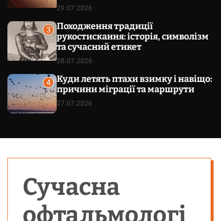
29.07.2026
Походження традиції
3
рукостискання: історія, символізм
та сучасний етикет
28.07.2026
Куди летять птахи взимку і навіщо:
4
причини міграції та маршрути
27.07.2026
Сучасна
офтальмологі