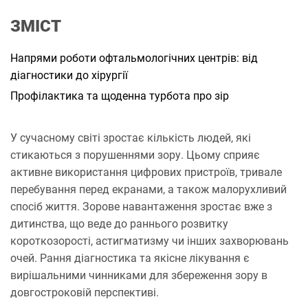
а
н
ЗМІСТ
н
я
Напрями роботи офтальмологічних центрів: від
діагностики до хірургії
Профілактика та щоденна турбота про зір
У сучасному світі зростає кількість людей, які
стикаються з порушеннями зору. Цьому сприяє
активне використання цифрових пристроїв, тривале
перебування перед екранами, а також малорухливий
спосіб життя. Зорове навантаження зростає вже з
дитинства, що веде до раннього розвитку
короткозорості, астигматизму чи інших захворювань
очей. Рання діагностика та якісне лікування є
вирішальними чинниками для збереження зору в
довгостроковій перспективі.