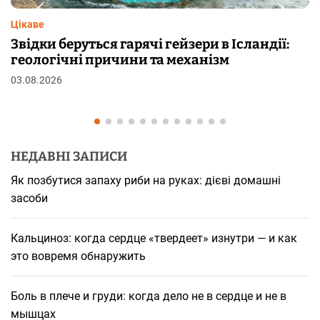
Цікаве
 Ісландії:
Чому від переляку з’являються 
м
шкірі: фізіологія пілоерекції
29.07.2026
НЕДАВНІ ЗАПИСИ
Як позбутися запаху риби на руках: дієві домашні
засоби
Кальциноз: когда сердце «твердеет» изнутри — и как
это вовремя обнаружить
Боль в плече и груди: когда дело не в сердце и не в
мышцах