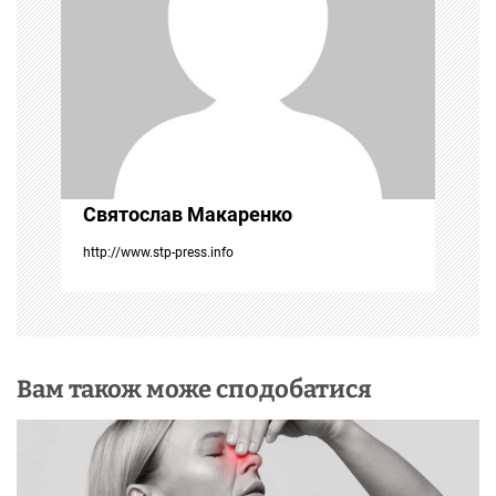
з
а
п
и
с
Святослав Макаренко
і
http://www.stp-press.info
в
Вам також може сподобатися