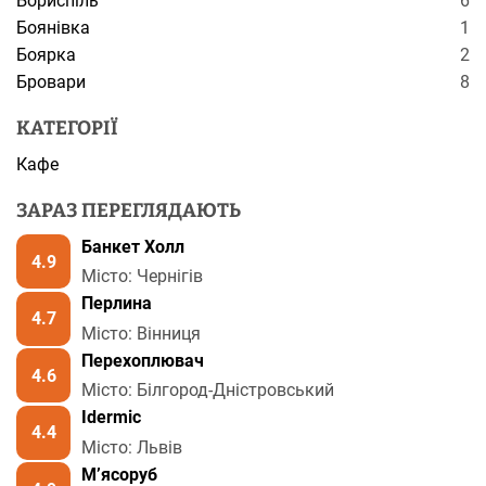
Бориспіль
6
Боянівка
1
Боярка
2
Бровари
8
КАТЕГОРІЇ
Кафе
ЗАРАЗ ПЕРЕГЛЯДАЮТЬ
Банкет Холл
4.9
Місто: Чернігів
Перлина
4.7
Місто: Вінниця
Перехоплювач
4.6
Місто: Білгород-Дністровський
Idermic
4.4
Місто: Львів
М’ясоруб