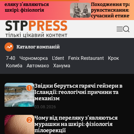
П
у з’являються
Походження традиції
 фізіологія
рукостискання: історія, 
е
сучасний етикет
р
е
М
П
й
е
о
т
н
ш
Каталог компаній
и
ю
у
к
д
7-40
Чорноморка
L’dent
Fenix Restaurant
Крок
о
Колиба
Автомако
Ханума
в
м
Звідки беруться гарячі гейзери в
і
1
Ісландії: геологічні причини та
с
механізм
т
03.08.2026
у
Чому від переляку з’являються
2
мурашки на шкірі: фізіологія
пілоерекції