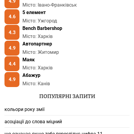
4.9
Місто: Івано-Франківськ
5 елемент
4.6
Місто: Ужгород
Bench Barbershop
4.3
Місто: Харків
Автопартнер
4.9
Місто: Житомир
Маяк
4.4
Місто: Харків
Абажур
4.9
Місто: Канів
ПОПУЛЯРНІ ЗАПИТИ
кольори року змії
асоціації до слова міцний
що означає якщо тебе переслідує цифра 11