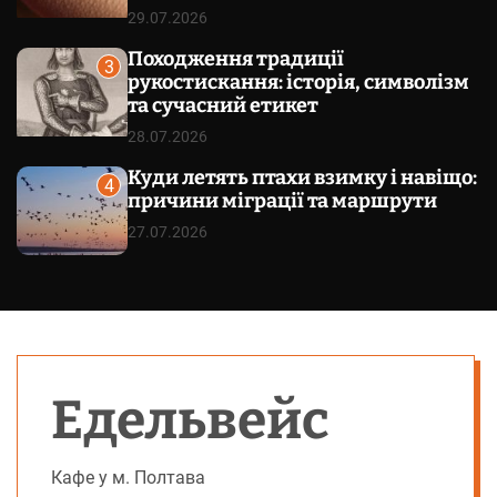
29.07.2026
Походження традиції
3
рукостискання: історія, символізм
та сучасний етикет
28.07.2026
Куди летять птахи взимку і навіщо:
4
причини міграції та маршрути
27.07.2026
Едельвейс
Кафе у м. Полтава