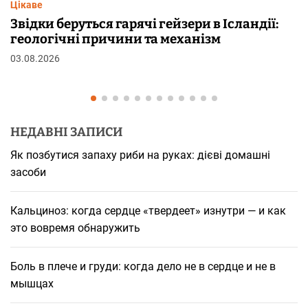
Цікаве
ндії:
Чому від переляку з’являються мураш
шкірі: фізіологія пілоерекції
29.07.2026
НЕДАВНІ ЗАПИСИ
Як позбутися запаху риби на руках: дієві домашні
засоби
Кальциноз: когда сердце «твердеет» изнутри — и как
это вовремя обнаружить
Боль в плече и груди: когда дело не в сердце и не в
мышцах