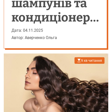
шампунів та
кондиціонері
в holy
Дата: 04.11.2025
Автор: Аверченко Ольга
9 хв читання
О
р
і
є
н
т
о
в
н
и
й
ч
а
с
ч