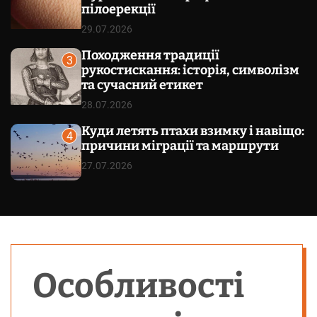
пілоерекції
29.07.2026
Походження традиції
3
рукостискання: історія, символізм
та сучасний етикет
28.07.2026
Куди летять птахи взимку і навіщо:
4
причини міграції та маршрути
27.07.2026
Особливості