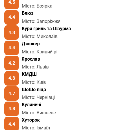
4.5
Місто: Боярка
Блюз
4.4
Місто: Запоріжжя
Кури гриль та Шаурма
4.3
Місто: Миколаїв
Джокер
4.4
Місто: Кривий ріг
Ярослав
4.2
Місто: Львів
КМДШ
4.3
Місто: Київ
ШоШо піца
4.7
Місто: Чернівці
Кулиничі
4.8
Місто: Вишневе
Хуторок
4.4
Місто: Ізмаїл