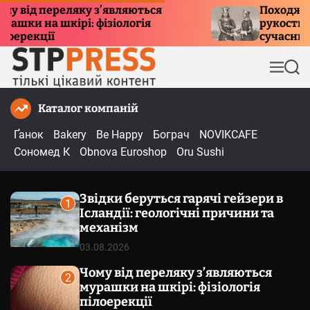
П
ід переляку з’являються
Походження 
и на шкірі: фізіологія
рукостискання
е
екції
сучасний ети
р
е
М
П
й
е
о
т
н
ш
Каталог компаній
и
ю
у
к
д
Ґанок
Bakery
Be Happy
Бограч
NOVIKCAFE
о
Сономед К
Obnova Euroshop
Oru Sushi
в
м
Звідки беруться гарячі гейзери в
і
1
Ісландії: геологічні причини та
с
механізм
т
03.08.2026
у
Чому від переляку з’являються
2
мурашки на шкірі: фізіологія
пілоерекції