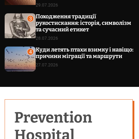
29.07.2026
Походження традиції
3
рукостискання: історія, символізм
та сучасний етикет
28.07.2026
Куди летять птахи взимку і навіщо:
4
причини міграції та маршрути
27.07.2026
Prevention
Hospital