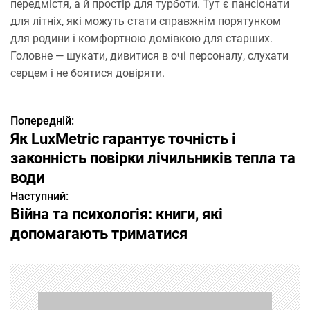
передмістя, а й простір для турботи. Тут є пансіонати
для літніх, які можуть стати справжнім порятунком
для родини і комфортною домівкою для старших.
Головне — шукати, дивитися в очі персоналу, слухати
серцем і не боятися довіряти.
Попередній:
Н
Як LuxMetric гарантує точність і
а
законність повірки лічильників тепла та
води
в
Наступний:
і
Війна та психологія: книги, які
допомагають триматися
г
а
ц