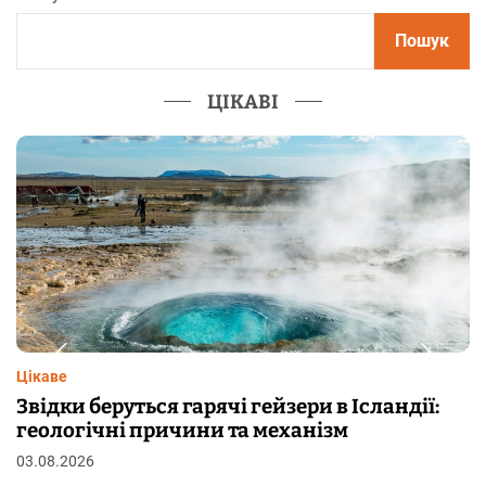
Пошук
ЦІКАВІ
Цікаве
 Ісландії:
Чому від переляку з’являються 
м
шкірі: фізіологія пілоерекції
29.07.2026