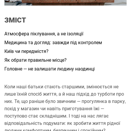
а
н
н
я
ЗМІСТ
Атмосфера піклування, а не ізоляції
Медицина та догляд: завжди під контролем
Київ чи передмістя?
Як обрати правильне місце?
Головне — не залишати людину наодинці
Коли наші батьки стають старшими, змінюється не
лише їхній спосіб життя, а й наш підхід до турботи про
них. Те, що раніше було звичним — прогулянка в парку,
похід у магазин чи навіть приготування їжі —
поступово стає складнішим. І тоді на нас лягає
відповідальність подумати: як зробити життя рідної
людини комфортним, безпечним і спокійним?