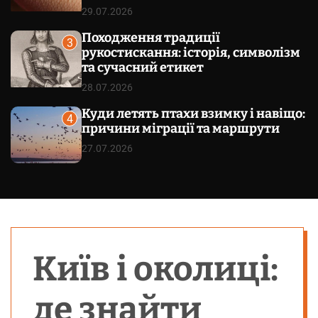
29.07.2026
Походження традиції
3
рукостискання: історія, символізм
та сучасний етикет
28.07.2026
Куди летять птахи взимку і навіщо:
4
причини міграції та маршрути
27.07.2026
Київ і околиці:
де знайти