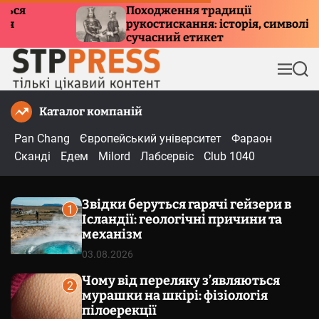
П
Походження традиції
Куди 
рукостискання: історія, символізм та
е
причи
сучасний етикет
р
е
М
П
й
е
о
т
н
ш
Каталог компаній
и
ю
у
к
д
Pan Chang
Європейський університет
Фараон
о
Сканді
Едем
Milord
Лабсервіс
Club 1040
в
м
Звідки беруться гарячі гейзери в
і
1
Ісландії: геологічні причини та
с
механізм
т
03.08.2026
у
Чому від переляку з’являються
2
мурашки на шкірі: фізіологія
пілоерекції