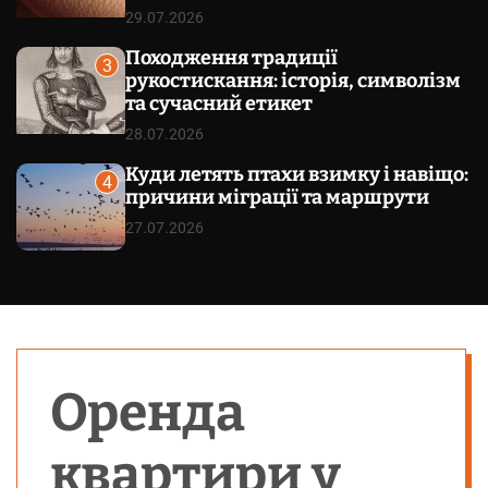
29.07.2026
Походження традиції
3
рукостискання: історія, символізм
та сучасний етикет
28.07.2026
Куди летять птахи взимку і навіщо:
4
причини міграції та маршрути
27.07.2026
Оренда
квартири у