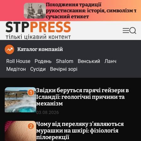
П
ення традиції
Куди летять п
скання: історія, символізм та
е
причини мігр
ий етикет
р
е
М
П
й
е
о
т
н
ш
Каталог компаній
и
ю
у
к
д
Roll House
Родень
Shalom
Венський
Ланч
о
Медітон
Сусіди
Вечірні зорі
в
м
Звідки беруться гарячі гейзери в
і
1
Ісландії: геологічні причини та
с
механізм
т
03.08.2026
у
Чому від переляку з’являються
2
мурашки на шкірі: фізіологія
пілоерекції