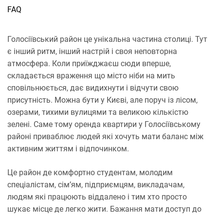
FAQ
Голосіївський район це унікальна частина столиці. Тут
є інший ритм, інший настрій і своя неповторна
атмосфера. Коли приїжджаєш сюди вперше,
складається враження що місто ніби на мить
сповільнюється, дає видихнути і відчути свою
присутність. Можна бути у Києві, але поруч із лісом,
озерами, тихими вулицями та великою кількістю
зелені. Саме тому оренда квартири у Голосіївському
районі приваблює людей які хочуть мати баланс між
активним життям і відпочинком.
Це район де комфортно студентам, молодим
спеціалістам, сім’ям, підприємцям, викладачам,
людям які працюють віддалено і тим хто просто
шукає місце де легко жити. Бажання мати доступ до