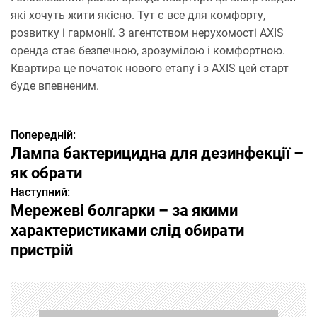
які хочуть жити якісно. Тут є все для комфорту,
розвитку і гармонії. З агентством нерухомості AXIS
оренда стає безпечною, зрозумілою і комфортною.
Квартира це початок нового етапу і з AXIS цей старт
буде впевненим.
Попередній:
Н
Лампа бактерицидна для дезинфекції –
а
як обрати
Наступний:
в
Мережеві болгарки – за якими
і
характеристиками слід обирати
пристрій
г
а