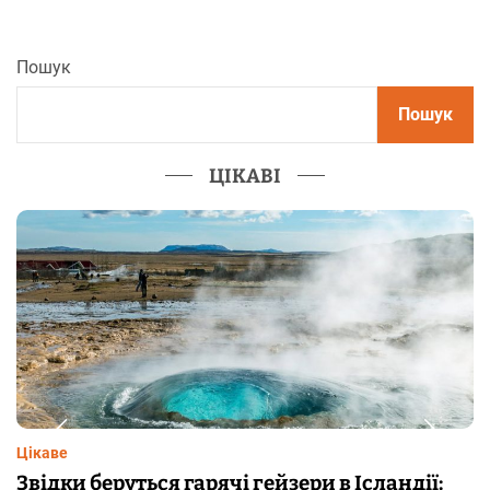
Пошук
Пошук
ЦІКАВІ
Цікаве
Чому від переляку з’являються мурашки на