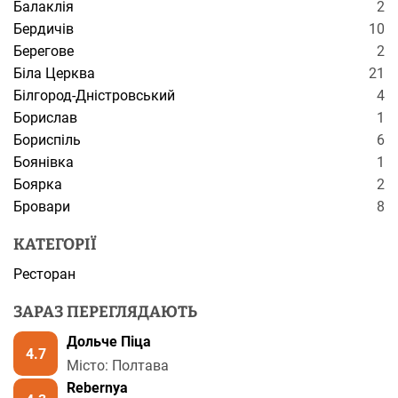
Балаклія
2
Бердичів
10
Берегове
2
Біла Церква
21
Білгород-Дністровський
4
Борислав
1
Бориспіль
6
Боянівка
1
Боярка
2
Бровари
8
КАТЕГОРІЇ
Ресторан
ЗАРАЗ ПЕРЕГЛЯДАЮТЬ
Дольче Піца
4.7
Місто: Полтава
Rebernya