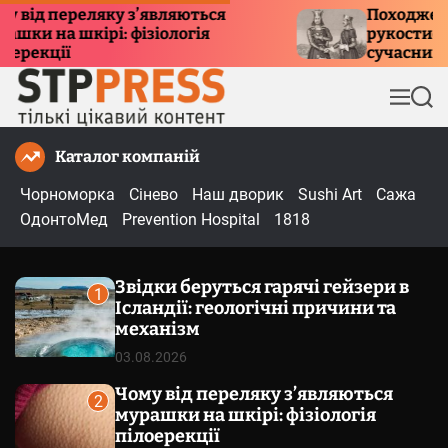
П
д переляку з’являються
Походження т
 на шкірі: фізіологія
рукостискання:
е
кції
сучасний етик
р
е
М
П
й
е
о
т
н
ш
Каталог компаній
и
ю
у
к
д
Чорноморка
Сінево
Наш дворик
Sushi Art
Сажа
о
ОдонтоМед
Prevention Hospital
1818
в
м
Звідки беруться гарячі гейзери в
і
1
Ісландії: геологічні причини та
с
механізм
т
03.08.2026
у
Чому від переляку з’являються
2
мурашки на шкірі: фізіологія
пілоерекції