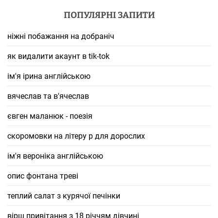
ПОПУЛЯРНІ ЗАПИТИ
ніжні побажання на добраніч
як видалити акаунт в tik-tok
ім'я ірина англійською
вячеслав та в'ячеслав
євген маланюк - поезія
скоромовки на літеру р для дорослих
ім'я вероніка англійською
опис фонтана треві
теплий салат з курячої печінки
вірш привітання з 18 річчям дівчині