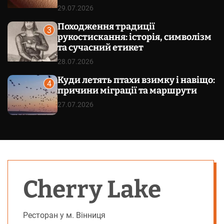
29.07.2026
Походження традиції
3
рукостискання: історія, символізм
та сучасний етикет
28.07.2026
Куди летять птахи взимку і навіщо:
4
причини міграції та маршрути
27.07.2026
Cherry Lake
Ресторан у м. Вінниця