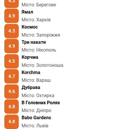
4.3
Місто: Берегове
Ямал
4.9
Місто: Харків
Космос
4.3
Місто: Запоріжжя
Три накати
4.9
Місто: Нікополь
Корчма
4.5
Місто: Золотоноша
Korchma
4.7
Місто: Вараш
Дубрава
4.6
Місто: Охтирка
В Головних Ролях
4.8
Місто: Дніпро
Babo Gardens
4.8
Місто: Львів