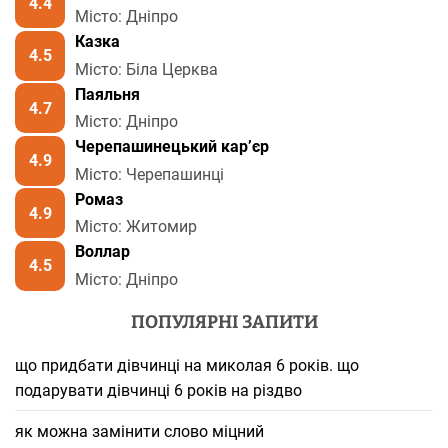
4.4
Місто: Дніпро
Казка
4.5
Місто: Біла Церква
Паяльня
4.7
Місто: Дніпро
Черепашинецький кар’єр
4.9
Місто: Черепашинці
Ромаз
4.9
Місто: Житомир
Воллар
4.5
Місто: Дніпро
ПОПУЛЯРНІ ЗАПИТИ
що придбати дівчинці на миколая 6 років. що
подарувати дівчинці 6 років на різдво
як можна замінити слово міцний