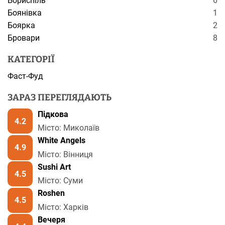
Бориспіль
6
Боянівка
1
Боярка
2
Бровари
8
КАТЕГОРІЇ
Фаст-Фуд
ЗАРАЗ ПЕРЕГЛЯДАЮТЬ
Підкова
4.2
Місто: Миколаїв
White Angels
4.9
Місто: Вінниця
Sushi Art
4.5
Місто: Суми
Roshen
4.5
Місто: Харків
Вечеря