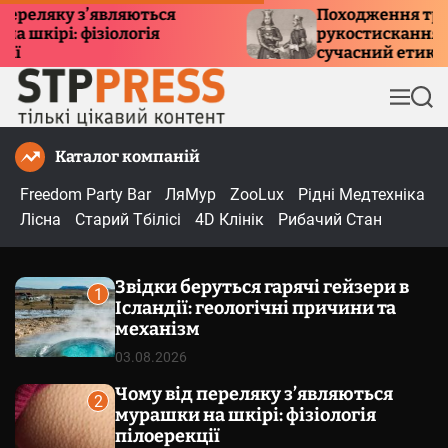
П
ляку з’являються
Походження традиції
рі: фізіологія
рукостискання: історі
е
сучасний етикет
р
е
М
П
й
е
о
т
н
ш
Каталог компаній
и
ю
у
к
д
Freedom Party Bar
ЛяМур
ZooLux
Рідні Медтехніка
о
Лісна
Старий Тбілісі
4D Клінік
Рибачий Стан
в
м
Звідки беруться гарячі гейзери в
і
1
Ісландії: геологічні причини та
с
механізм
т
03.08.2026
у
Чому від переляку з’являються
2
мурашки на шкірі: фізіологія
пілоерекції