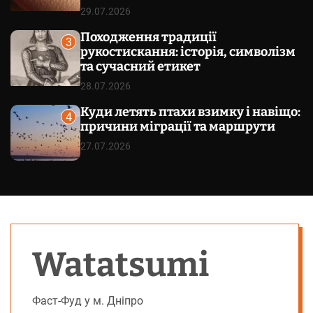
29.07.2026
Походження традиції
3
рукостискання: історія, символізм
та сучасний етикет
28.07.2026
Куди летять птахи взимку і навіщо:
4
причини міграції та маршрути
27.07.2026
Watatsumi
Фаст-Фуд у м. Дніпро