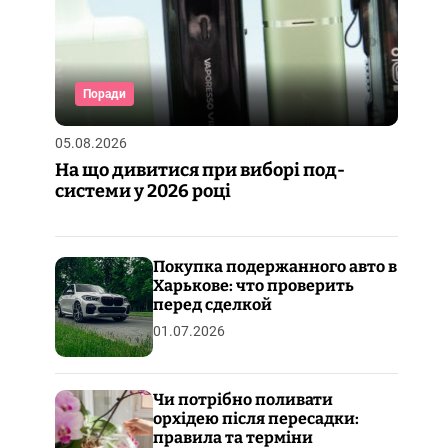
Поради
05.08.2026
На що дивитися при виборі под-
системи у 2026 році
Покупка подержанного авто в
Харькове: что проверить
перед сделкой
01.07.2026
Чи потрібно поливати
орхідею після пересадки:
правила та терміни