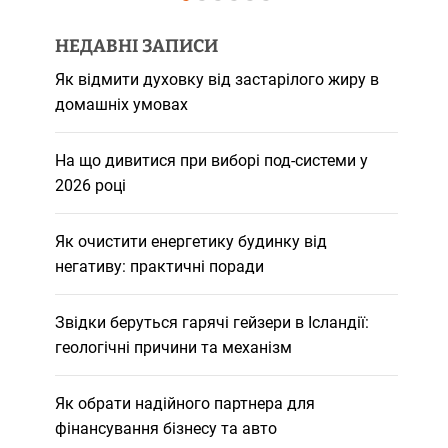
НЕДАВНІ ЗАПИСИ
Як відмити духовку від застарілого жиру в
домашніх умовах
На що дивитися при виборі под-системи у
2026 році
Як очистити енергетику будинку від
негативу: практичні поради
Звідки беруться гарячі гейзери в Ісландії:
геологічні причини та механізм
Як обрати надійного партнера для
фінансування бізнесу та авто