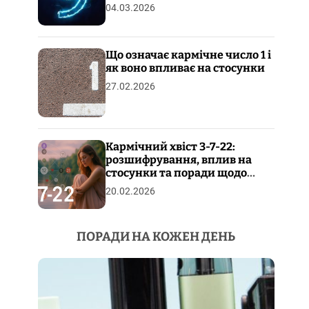
04.03.2026
Що означає кармічне число 1 і
як воно впливає на стосунки
27.02.2026
Кармічний хвіст 3-7-22:
розшифрування, вплив на
стосунки та поради щодо
пропрацювання
20.02.2026
ПОРАДИ НА КОЖЕН ДЕНЬ