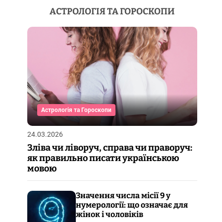
АСТРОЛОГІЯ ТА ГОРОСКОПИ
Астрологія та Гороскопи
24.03.2026
Зліва чи ліворуч, справа чи праворуч:
як правильно писати українською
мовою
Значення числа місії 9 у
нумерології: що означає для
жінок і чоловіків