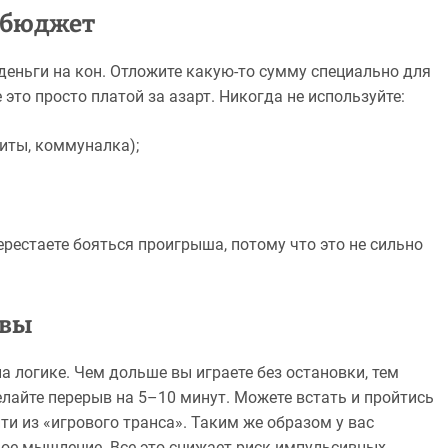
ш бюджет
 деньги на кон. Отложите какую-то сумму специально для
это просто платой за азарт. Никогда не используйте:
диты, коммуналка);
ерестаете бояться проигрыша, потому что это не сильно
ывы
на логике. Чем дольше вы играете без остановки, тем
лайте перерыв на 5–10 минут. Можете встать и пройтись
ти из «игрового транса». Таким же образом у вас
ое мышление. Все это снижает риск импульсивных