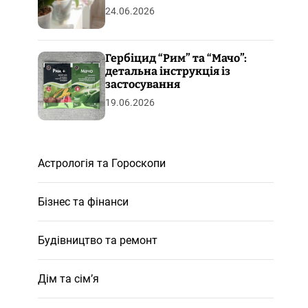
24.06.2026
Гербіцид “Рим” та “Мачо”:
детальна інструкція із
застосування
19.06.2026
Астрологія та Гороскопи
Бізнес та фінанси
Будівництво та ремонт
Дім та сім’я