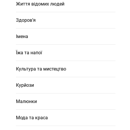
Життя відомих людей
Здоров’я
Імена
Їжа та напої
Культура та мистецтво
Курйози
Малюнки
Мода та краса