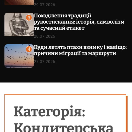
29.07.2026
Походження традиції
3
рукостискання: історія, символізм
та сучасний етикет
28.07.2026
Куди летять птахи взимку і навіщо:
4
причини міграції та маршрути
27.07.2026
Категорія:
Кондитерська