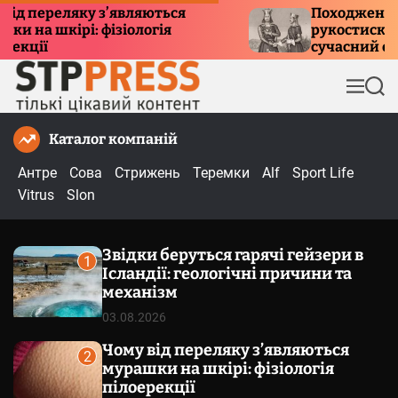
П
переляку з’являються
Походження трад
 шкірі: фізіологія
рукостискання: іс
е
ії
сучасний етикет
р
е
М
П
й
е
о
т
н
ш
Каталог компаній
и
ю
у
к
д
Антре
Сова
Стрижень
Теремки
Alf
Sport Life
о
Vitrus
Slon
в
м
Звідки беруться гарячі гейзери в
і
1
Ісландії: геологічні причини та
с
механізм
т
03.08.2026
у
Чому від переляку з’являються
2
мурашки на шкірі: фізіологія
пілоерекції