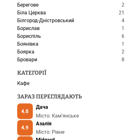
Берегове
2
Біла Церква
21
Білгород-Дністровський
4
Борислав
1
Бориспіль
6
Боянівка
1
Боярка
2
Бровари
8
КАТЕГОРІЇ
Кафе
ЗАРАЗ ПЕРЕГЛЯДАЮТЬ
Дача
4.8
Місто: Кам'янське
Азалія
4.9
Місто: Рівне
Midgard