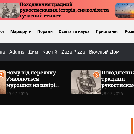
Походження традиції
Куди ле
рукостискання: історія, символізм та
причини
сучасний етикет
ог
Маршрути
Поради
Освіта та наука
Привітання
Розв
на
Adams
Дим
Каспій
Zaza Pizza
Вкусный Дом
Чому від переляку
Походженн
2
3
з’являються
традиції
мурашки на шкірі:
рукостиска
фізіологія
історія, сим
29.07.2026
28.07.2026
пілоерекції
сучасний е