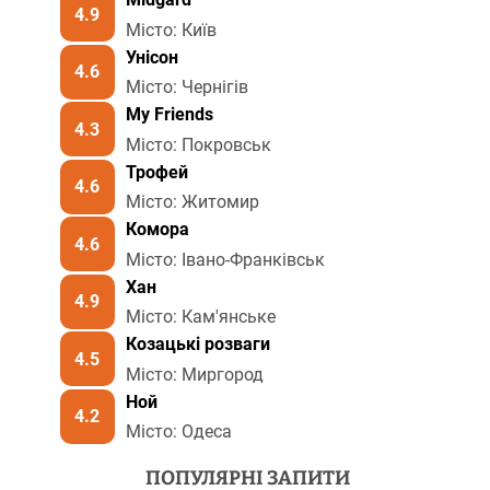
4.9
Місто: Київ
Унісон
4.6
Місто: Чернігів
My Friends
4.3
Місто: Покровськ
Трофей
4.6
Місто: Житомир
Комора
4.6
Місто: Івано-Франківськ
Хан
4.9
Місто: Кам'янське
Козацькі розваги
4.5
Місто: Миргород
Ной
4.2
Місто: Одеса
ПОПУЛЯРНІ ЗАПИТИ