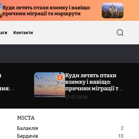
тять птахи взимку і навіщо:
Замок Нойшван
 міграції та маршрути
туристична пе
аги
Контакти
П
о
ш
у
к
я
Куди летять птахи
4
взимку і навіщо:
ння:
причини міграції та
волізм та
маршрути
27.07.2026
тикет
МІСТА
Балаклія
2
Бердичів
10