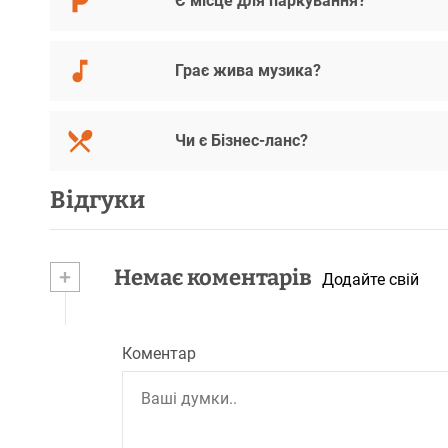
Є місце для паркування?
Грає жива музика?
Чи є Бізнес-ланс?
Відгуки
+
Немає коментарів
Додайте свій
Коментар