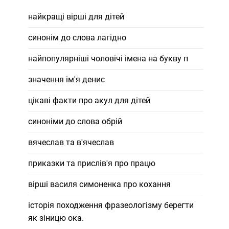
найкращі вірші для дітей
синонім до слова лагідно
найпопулярніші чоловічі імена на букву п
значення ім'я денис
цікаві факти про акул для дітей
синоніми до слова обрій
вячеслав та в'ячеслав
приказки та прислів'я про працю
вірші василя симоненка про кохання
історія походження фразеологізму берегти
як зіницю ока.