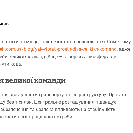
ивів
ть стати на місце, інакше картина розвалиться. Саме тому
ceh.com.ua/blog/yak-vibrati-prostir-dlya-velikikh-komand
, адже
реби великих команд. А ще – створює атмосферу, де
нути кава.
ля великої команди
ння, доступність транспорту та інфраструктуру. Простір
ду без тісняви. Центральне розташування підвищує
 забезпечення та безпека впливають на стабільність
ювати простір під нові потреби.