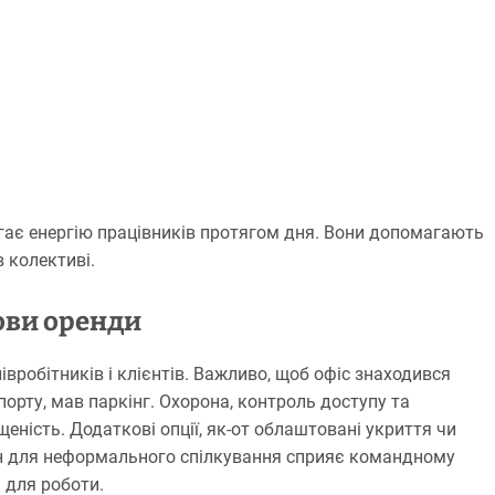
ігає енергію працівників протягом дня. Вони допомагають
 колективі.
мови оренди
вробітників і клієнтів. Важливо, щоб офіс знаходився
орту, мав паркінг. Охорона, контроль доступу та
еність. Додаткові опції, як-от облаштовані укриття чи
он для неформального спілкування сприяє командному
 для роботи.