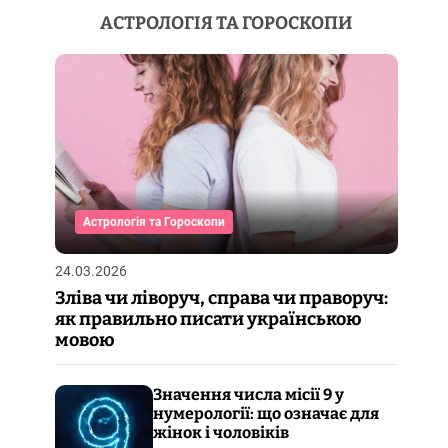
АСТРОЛОГІЯ ТА ГОРОСКОПИ
Астрологія та Гороскопи
24.03.2026
Зліва чи ліворуч, справа чи праворуч:
як правильно писати українською
мовою
Значення числа місії 9 у
нумерології: що означає для
жінок і чоловіків