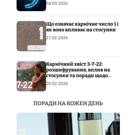
04.03.2026
Що означає кармічне число 1 і
як воно впливає на стосунки
27.02.2026
Кармічний хвіст 3-7-22:
розшифрування, вплив на
стосунки та поради щодо
пропрацювання
20.02.2026
ПОРАДИ НА КОЖЕН ДЕНЬ