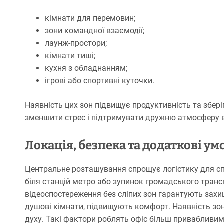
кімнати для перемовин;
зони командної взаємодії;
лаунж-простори;
кімнати тиші;
кухня з обладнанням;
ігрові або спортивні куточки.
Наявність цих зон підвищує продуктивність та збер
зменшити стрес і підтримувати дружню атмосферу в
Локація, безпека та додаткові у
Центральне розташування спрощує логістику для спі
біля станцій метро або зупинок громадського трансп
відеоспостереження без сліпих зон гарантують захищ
душові кімнати, підвищують комфорт. Наявність з
духу. Такі фактори роблять офіс більш привабливим