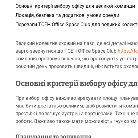
Основні критерії вибору офісу для великої команди
Локація, безпека та додаткові умови оренди
Переваги TCEH Office Space Club для великих колект
Великий колектив схожий на пазл, де всі деталі маю
варто звернутися до TCEH Office Space Club
https://t
компанія пропонує рішення, які враховують усі пот
робочий день проходить швидше, ніж встигає охоло
Основні критерії вибору офісу д
При виборі офісу важливо врахувати площу, планува
має бути достатньо великим, щоб розмістити коман
престиж і полегшує зустрічі з партнерами. Технічне
роботи. Важливо також мати можливість гнучко змін
Планування та зонування