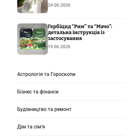
24.06.2026
Гербіцид “Рим” та “Мачо”:
детальна інструкція із
застосування
19.06.2026
Астрологія та Гороскопи
Бізнес та фінанси
Будівництво та ремонт
Дім та сім’я