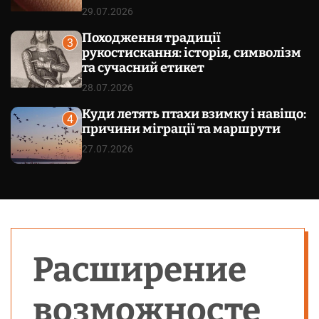
29.07.2026
Походження традиції
3
рукостискання: історія, символізм
та сучасний етикет
28.07.2026
Куди летять птахи взимку і навіщо:
4
причини міграції та маршрути
27.07.2026
Расширение
возможносте