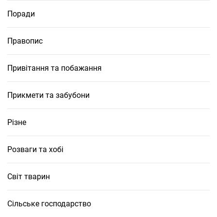
Поради
Правопис
Привітання та побажання
Прикмети та забубони
Різне
Розваги та хобі
Світ тварин
Сільське господарство