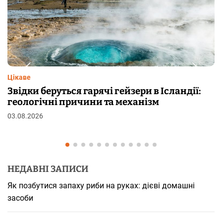
Цікаве
ри в Ісландії:
Чому від переляку з’являють
нізм
шкірі: фізіологія пілоерекції
29.07.2026
НЕДАВНІ ЗАПИСИ
Як позбутися запаху риби на руках: дієві домашні
засоби