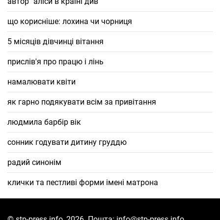
автор "аліси в країні див"
що корисніше: лохина чи чорниця
5 місяців дівчинці вітання
прислів'я про працю і лінь
намалювати квіти
як гарно подякувати всім за привітання
людмила барбір вік
сонник годувати дитину груддю
радий синонім
клички та пестливі форми імені матрона
© stp-press.info, 2026. Пошта: info@stp-press.info