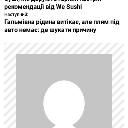
а
рекомендації від We Sushi
Наступний:
в
Гальмівна рідина витікає, але плям під
і
авто немає: де шукати причину
г
а
ц
і
я
з
а