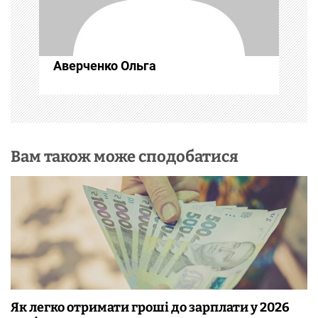
п
и
с
Аверченко Ольга
і
в
Вам також може сподобатися
Як легко отримати гроші до зарплати у 2026