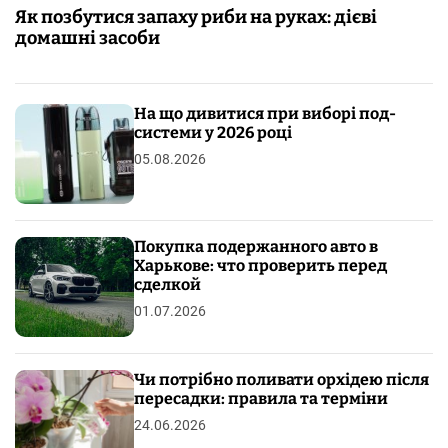
Як позбутися запаху риби на руках: дієві
домашні засоби
На що дивитися при виборі под-
системи у 2026 році
05.08.2026
Покупка подержанного авто в
Харькове: что проверить перед
сделкой
01.07.2026
Чи потрібно поливати орхідею після
пересадки: правила та терміни
24.06.2026