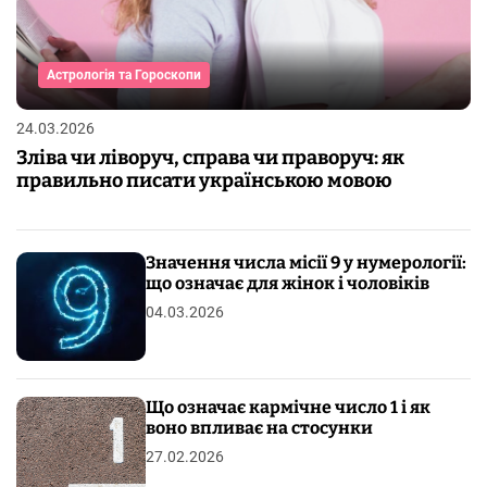
Астрологія та Гороскопи
24.03.2026
Зліва чи ліворуч, справа чи праворуч: як
правильно писати українською мовою
Значення числа місії 9 у нумерології:
що означає для жінок і чоловіків
04.03.2026
Що означає кармічне число 1 і як
воно впливає на стосунки
27.02.2026