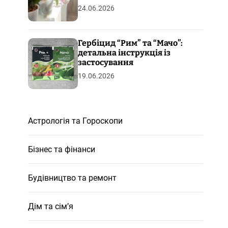
24.06.2026
Гербіцид “Рим” та “Мачо”:
детальна інструкція із
застосування
19.06.2026
Астрологія та Гороскопи
Бізнес та фінанси
Будівництво та ремонт
Дім та сім’я