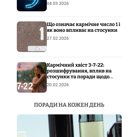
04.03.2026
Що означає кармічне число 1 і
як воно впливає на стосунки
27.02.2026
Кармічний хвіст 3-7-22:
розшифрування, вплив на
стосунки та поради щодо
пропрацювання
20.02.2026
ПОРАДИ НА КОЖЕН ДЕНЬ