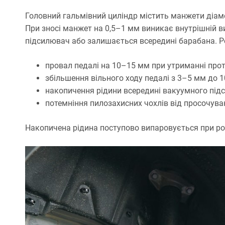
Головний гальмівний циліндр містить манжети діаме
При зносі манжет на 0,5–1 мм виникає внутрішній ви
підсилювач або залишається всередині барабана. Р
провал педалі на 10–15 мм при утриманні прот
збільшення вільного ходу педалі з 3–5 мм до 1
накопичення рідини всередині вакуумного підс
потемніння пилозахисних чохлів від просочува
Накопичена рідина поступово випаровується при роб