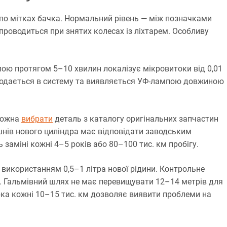
 по мітках бачка. Нормальний рівень — між позначками
проводиться при знятих колесах із ліхтарем. Особливу
ою протягом 5–10 хвилин локалізує мікровитоки від 0,01
додається в систему та виявляється УФ-лампою довжиною
можна
вибрати
деталь з каталогу оригінальних запчастин
шнів нового циліндра має відповідати заводським
заміні кожні 4–5 років або 80–100 тис. км пробігу.
використанням 0,5–1 літра нової рідини. Контрольне
. Гальмівний шлях не має перевищувати 12–14 метрів для
рка кожні 10–15 тис. км дозволяє виявити проблеми на