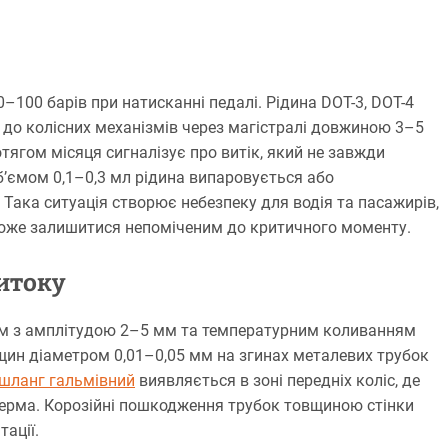
–100 барів при натисканні педалі. Рідина DOT-3, DOT-4
а до колісних механізмів через магістралі довжиною 3–5
отягом місяця сигналізує про витік, який не завжди
б’ємом 0,1–0,3 мл рідина випаровується або
 Така ситуація створює небезпеку для водія та пасажирів,
може залишитися непоміченим до критичного моменту.
итоку
ціям з амплітудою 2–5 мм та температурним коливанням
іщин діаметром 0,01–0,05 мм на згинах металевих трубок
шланг гальмівний
виявляється в зоні передніх коліс, де
керма. Корозійні пошкодження трубок товщиною стінки
ації.