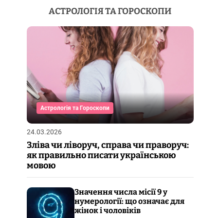
АСТРОЛОГІЯ ТА ГОРОСКОПИ
Астрологія та Гороскопи
24.03.2026
Зліва чи ліворуч, справа чи праворуч:
як правильно писати українською
мовою
Значення числа місії 9 у
нумерології: що означає для
жінок і чоловіків