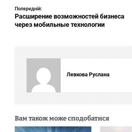
Попередній:
Н
Расширение возможностей бизнеса
а
через мобильные технологии
в
і
г
а
Левкова Руслана
ц
і
я
Вам також може сподобатися
з