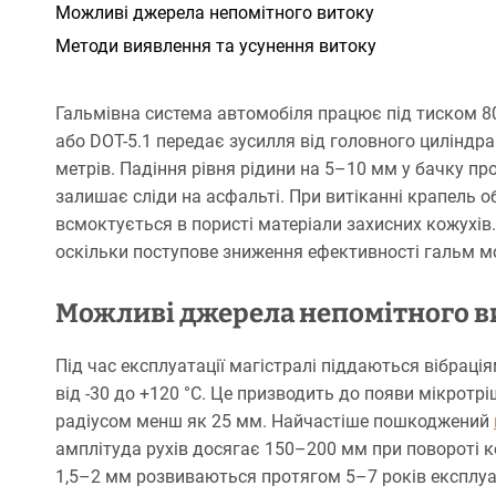
Можливі джерела непомітного витоку
Методи виявлення та усунення витоку
Гальмівна система автомобіля працює під тиском 80
або DOT-5.1 передає зусилля від головного циліндр
метрів. Падіння рівня рідини на 5–10 мм у бачку пр
залишає сліди на асфальті. При витіканні крапель о
всмоктується в пористі матеріали захисних кожухів.
оскільки поступове зниження ефективності гальм 
Можливі джерела непомітного в
Під час експлуатації магістралі піддаються вібра
від -30 до +120 °C. Це призводить до появи мікротр
радіусом менш як 25 мм. Найчастіше пошкоджений
амплітуда рухів досягає 150–200 мм при повороті 
1,5–2 мм розвиваються протягом 5–7 років експлуат