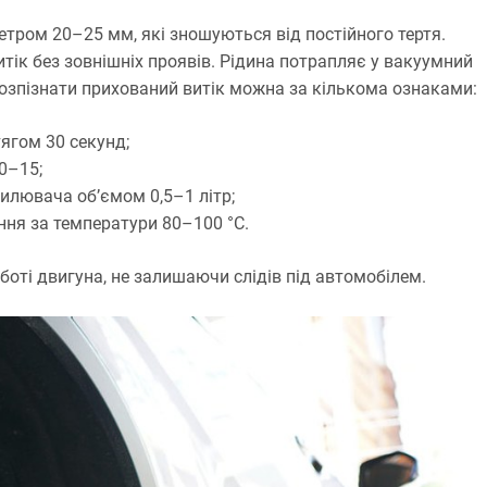
тром 20–25 мм, які зношуються від постійного тертя.
тік без зовнішніх проявів. Рідина потрапляє у вакуумний
озпізнати прихований витік можна за кількома ознаками:
ягом 30 секунд;
0–15;
илювача об’ємом 0,5–1 літр;
ння за температури 80–100 °C.
оті двигуна, не залишаючи слідів під автомобілем.