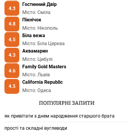
Гостинний Двір
4.3
Місто: Сміла
Пікнічок
4.8
Місто: Нікополь
Біла вежа
4.5
Місто: Біла Церква
Аквамарин
4.3
Місто: Цибулі
Family Gold Masters
4.6
Місто: Львів
California Republic
4.5
Місто: Одеса
ПОПУЛЯРНІ ЗАПИТИ
як привітати з днем народження старшого брата
прості та складні вуглеводи