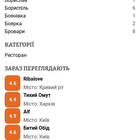
Борислав
1
Бориспіль
6
Боянівка
1
Боярка
2
Бровари
8
КАТЕГОРІЇ
Ресторан
ЗАРАЗ ПЕРЕГЛЯДАЮТЬ
Ribalove
4.6
Місто: Кривий ріг
Тихий Омут
4.4
Місто: Харків
Alf
4.9
Місто: Київ
Битий Обід
4.6
Місто: Київ