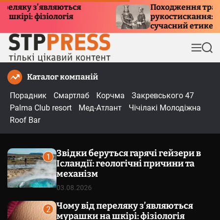
П
у з’являються
Походження традиції
 фізіологія
рукостискання: історія, 
е
сучасний етикет
р
е
М
П
й
е
о
т
н
ш
Каталог компаній
и
ю
у
к
д
Порадник
Смартлаб
Корчма
Закревського 47
о
Palma Club resort
Мед-Атлант
Чічілакі Молодіжна
в
Roof Bar
м
і
Звідки беруться гарячі гейзери в
с
1
Ісландії: геологічні причини та
т
механізм
у
03.08.2026
Чому від переляку з’являються
2
мурашки на шкірі: фізіологія