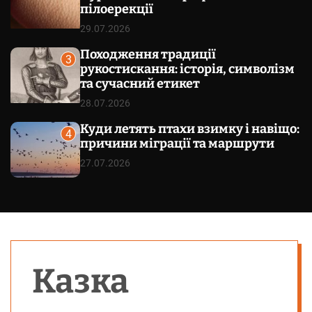
пілоерекції
29.07.2026
Походження традиції
3
рукостискання: історія, символізм
та сучасний етикет
28.07.2026
Куди летять птахи взимку і навіщо:
4
причини міграції та маршрути
27.07.2026
Казка